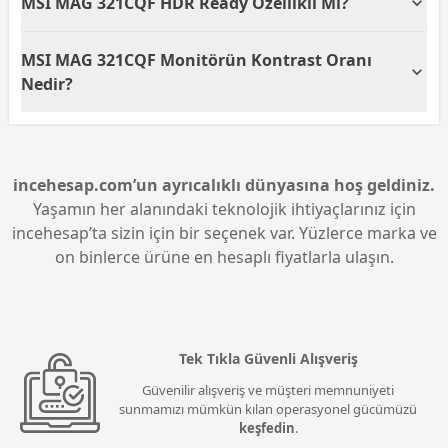
MSI MAG 321CQF HDR Ready Özellikli Mi?
kullanmaktadır. Bu ekran tipi, renk doğruluğu ve
geniş görüş açıları sunarak kaliteli bir görsel
Evet, MSI MAG 321CQF monitör HDR Ready özelliğine
deneyim sağlar.
MSI MAG 321CQF Monitörün Kontrast Oranı
sahiptir. Bu özellik, daha geniş bir renk yelpazesi ve
kontrast sunarak görüntülerin daha gerçekçi ve
Nedir?
parlak olmasına yardımcı olur.
MSI MAG 321CQF monitör, 3000:1 kontrast oranına
sahiptir. Bu yüksek kontrast oranı, daha derin
siyahlar ve daha parlak beyazlar sunarak
görüntülerinize derinlik ve canlılık kazandırır.
incehesap.com’un ayrıcalıklı dünyasına hoş geldiniz.
Yaşamın her alanındaki teknolojik ihtiyaçlarınız için
incehesap’ta sizin için bir seçenek var. Yüzlerce marka ve
on binlerce ürüne en hesaplı fiyatlarla ulaşın.
Tek Tıkla Güvenli Alışveriş
Güvenilir alışveriş ve müşteri memnuniyeti
sunmamızı mümkün kılan operasyonel gücümüzü
keşfedin
.