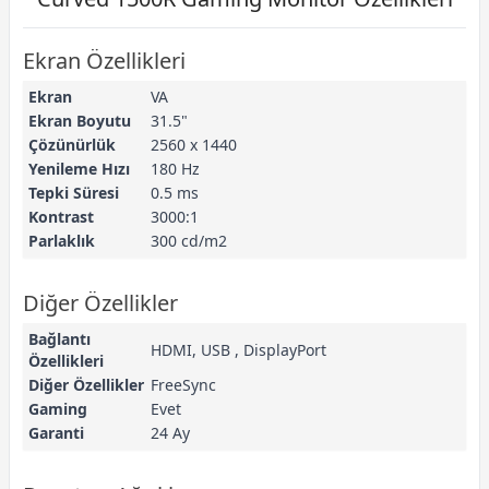
Ekran Özellikleri
Ekran
VA
Ekran Boyutu
31.5"
Çözünürlük
2560 x 1440
Yenileme Hızı
180 Hz
Tepki Süresi
0.5 ms
Kontrast
3000:1
Parlaklık
300 cd/m2
Diğer Özellikler
Bağlantı
HDMI, USB , DisplayPort
Özellikleri
Diğer Özellikler
FreeSync
Gaming
Evet
Garanti
24 Ay