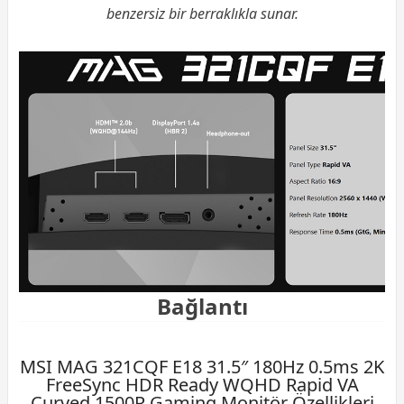
benzersiz bir berraklıkla sunar.
Bağlantı
MSI MAG 321CQF E18 31.5″ 180Hz 0.5ms 2K
FreeSync HDR Ready WQHD Rapid VA
Curved 1500R Gaming Monitör Özellikleri