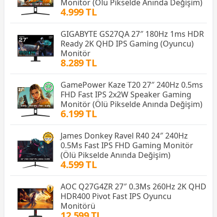
Monitör (Ölü Pikselde Anında Değişim)
4.999 TL
GIGABYTE GS27QA 27″ 180Hz 1ms HDR
Ready 2K QHD IPS Gaming (Oyuncu)
Monitör
8.289 TL
GamePower Kaze T20 27″ 240Hz 0.5ms
FHD Fast IPS 2x2W Speaker Gaming
Monitör (Ölü Pikselde Anında Değişim)
6.199 TL
James Donkey Ravel R40 24″ 240Hz
0.5Ms Fast IPS FHD Gaming Monitör
(Ölü Pikselde Anında Değişim)
4.599 TL
AOC Q27G4ZR 27″ 0.3Ms 260Hz 2K QHD
HDR400 Pivot Fast IPS Oyuncu
Monitörü
12.599 TL