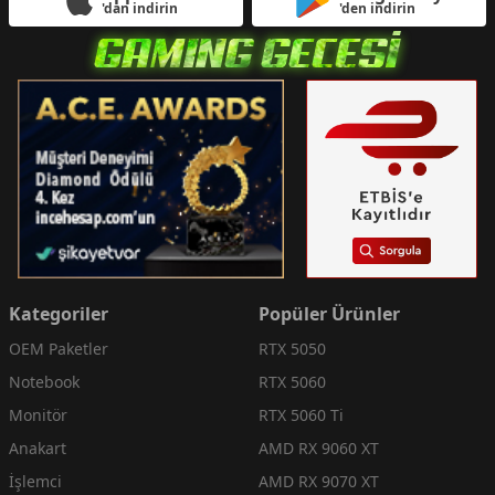
'dan indirin
'den indirin
Kategoriler
Popüler Ürünler
OEM Paketler
RTX 5050
Notebook
RTX 5060
Monitör
RTX 5060 Ti
Anakart
AMD RX 9060 XT
İşlemci
AMD RX 9070 XT