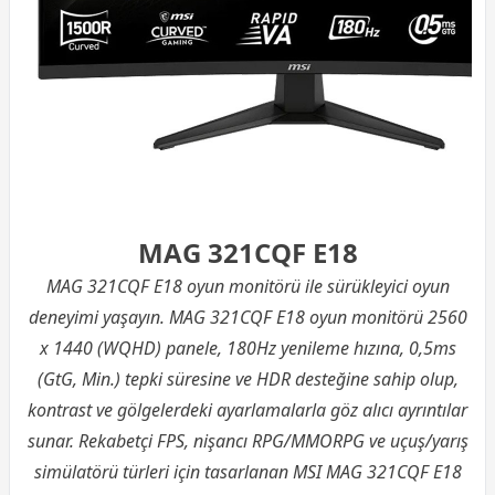
MAG 321CQF E18
MAG 321CQF E18 oyun monitörü ile sürükleyici oyun
deneyimi yaşayın. MAG 321CQF E18 oyun monitörü 2560
x 1440 (WQHD) panele, 180Hz yenileme hızına, 0,5ms
(GtG, Min.) tepki süresine ve HDR desteğine sahip olup,
kontrast ve gölgelerdeki ayarlamalarla göz alıcı ayrıntılar
sunar. Rekabetçi FPS, nişancı RPG/MMORPG ve uçuş/yarış
simülatörü türleri için tasarlanan MSI MAG 321CQF E18