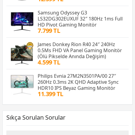
Samsung Odyssey G3
LS32DG302EUXUF 32″ 180Hz 1ms Full
HD Pivot Gaming Monitör
7.799 TL
James Donkey Rion R40 24″ 240Hz
0.5Ms FHD VA Panel Gaming Monitör
(Ölü Pikselde Anında Değişim)
4.599 TL
Philips Evnia 27M2N3501PA/00 27″
260Hz 0.3ms 2K QHD Adaptive Sync
HDR10 IPS Beyaz Gaming Monitör
11.399 TL
Sıkça Sorulan Sorular