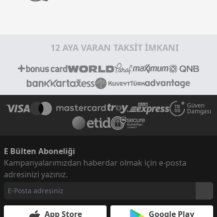
12 AYA VARAN TAKSİT İMKANI
Güven
Damgası
E Bülten Aboneliği
Kampanyalarımızdan haberdar olmak için e-posta
adresinizi yazınız.
App Store
Google Play