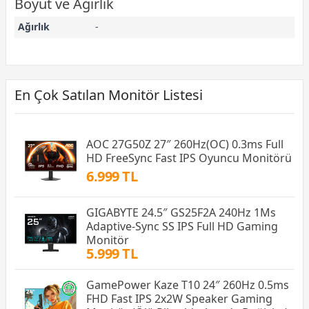
Boyut ve Ağırlık
Ağırlık
-
En Çok Satılan Monitör Listesi
AOC 27G50Z 27″ 260Hz(OC) 0.3ms Full
HD FreeSync Fast IPS Oyuncu Monitörü
6.999 TL
GIGABYTE 24.5″ GS25F2A 240Hz 1Ms
Adaptive-Sync SS IPS Full HD Gaming
Monitör
5.999 TL
GamePower Kaze T10 24″ 260Hz 0.5ms
FHD Fast IPS 2x2W Speaker Gaming