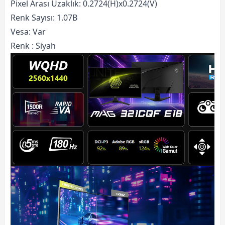
Pixel Arası Uzaklık: 0.2724(H)x0.2724(V)
Renk Sayısı: 1.07B
Vesa: Var
Renk : Siyah