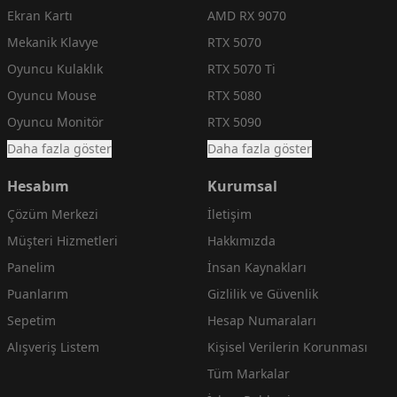
Ekran Kartı
AMD RX 9070
Mekanik Klavye
RTX 5070
Oyuncu Kulaklık
RTX 5070 Ti
Oyuncu Mouse
RTX 5080
Oyuncu Monitör
RTX 5090
Daha fazla göster
Daha fazla göster
Hesabım
Kurumsal
Çözüm Merkezi
İletişim
Müşteri Hizmetleri
Hakkımızda
Panelim
İnsan Kaynakları
Puanlarım
Gizlilik ve Güvenlik
Sepetim
Hesap Numaraları
Alışveriş Listem
Kişisel Verilerin Korunması
Tüm Markalar