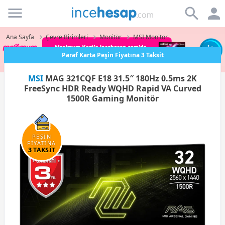
Incehesap
Ana Sayfa
Çevre Birimleri
Monitör
MSI Monitör
Paraf Karta Peşin Fiyatına 3 Taksit
MSI
MAG 321CQF E18 31.5″ 180Hz 0.5ms 2K
FreeSync HDR Ready WQHD Rapid VA Curved
1500R Gaming Monitör
PEŞİN
FİYATINA
3 TAKSİT