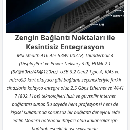
Zengin Bağlantı Noktaları ile
Kesintisiz Entegrasyon
MSI Stealth A16 AI+ B3WI-003TR, Thunderbolt 4
(DisplayPort ve Power Delivery 3.0), HDMI 2.1
(8K@60Hz/4K@120Hz), USB 3.2 Gen2 Type-A, RJ45 ve
microSD kart okuyucu gibi bağlantı seçenekleriyle farklı
cihazlarla kolayca entegre olur. 2.5 Gbps Ethernet ve Wi-Fi
7 (802.11be) teknolojileri hızlı ve güvenilir internet
bağlantısı sunar. Bu sayede hem profesyonel hem de
kişisel kullanımda sorunsuz bir bağlantı deneyimi elde
edilir. Modern notebook ihtiyacı olan kullanıcılar için
bağlantı esnekliği üst seviyededir.