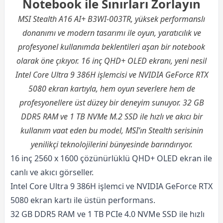
Notebook ile Sınırları Zorlayın
MSI Stealth A16 AI+ B3WI-003TR, yüksek performanslı
donanımı ve modern tasarımı ile oyun, yaratıcılık ve
profesyonel kullanımda beklentileri aşan bir notebook
olarak öne çıkıyor. 16 inç QHD+ OLED ekranı, yeni nesil
Intel Core Ultra 9 386H işlemcisi ve NVIDIA GeForce RTX
5080 ekran kartıyla, hem oyun severlere hem de
profesyonellere üst düzey bir deneyim sunuyor. 32 GB
DDR5 RAM ve 1 TB NVMe M.2 SSD ile hızlı ve akıcı bir
kullanım vaat eden bu model, MSI’ın Stealth serisinin
yenilikçi teknolojilerini bünyesinde barındırıyor.
16 inç 2560 x 1600 çözünürlüklü QHD+ OLED ekran ile
canlı ve akıcı görseller.
Intel Core Ultra 9 386H işlemci ve NVIDIA GeForce RTX
5080 ekran kartı ile üstün performans.
32 GB DDR5 RAM ve 1 TB PCIe 4.0 NVMe SSD ile hızlı