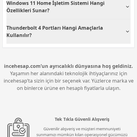
Windows 11 Home İşletim Sistemi Hangi
fazla uygulamayı sorunsuz çalıştırmasına olanak
tanır. Büyük bellek kapasitesi, oyuncular ve
Özellikleri Sunar?
profesyonel kullanıcılar için sorunsuz bir çalışma ve
oyun deneyimi sağlar.
MSI Stealth A16 AI+ B3WI-003TR, Windows 11 Home
Thunderbolt 4 Portları Hangi Amaçlarla
işletim sistemi ile kullanıcı dostu bir arayüz ve
yenilikçi özellikler sunar. Çoklu görev desteği ve
Kullanılır?
gelişmiş güvenlik özellikleri gibi kapsamlı araçlar
sayesinde kullanıcı deneyimini üst düzeye taşır.
MSI Stealth A16'nın Thunderbolt 4 portları,
DisplayPort™ ve Power Delivery 3.0 desteği ile yüksek
hızlı veri transferi, harici ekran bağlantıları ve cihaz
şarjları için idealdir. Bu da kullanıcıya esneklik sağlar
incehesap.com’un ayrıcalıklı dünyasına hoş geldiniz.
ve donanım bağlantılarını kolaylaştırır.
Yaşamın her alanındaki teknolojik ihtiyaçlarınız için
incehesap’ta sizin için bir seçenek var. Yüzlerce marka ve
on binlerce ürüne en hesaplı fiyatlarla ulaşın.
Tek Tıkla Güvenli Alışveriş
Güvenilir alışveriş ve müşteri memnuniyeti
sunmamızı mümkün kılan operasyonel gücümüzü