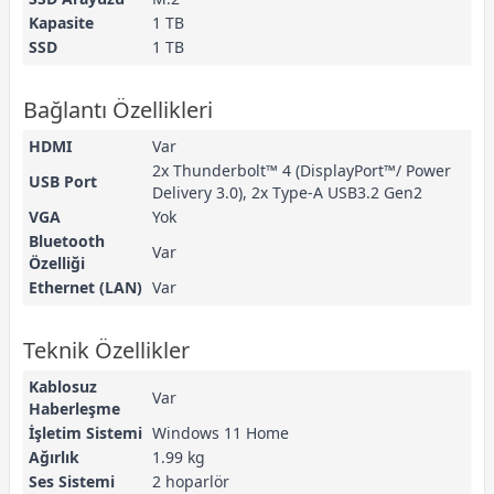
Kapasite
1 TB
SSD
1 TB
Bağlantı Özellikleri
HDMI
Var
2x Thunderbolt™ 4 (DisplayPort™/ Power
USB Port
Delivery 3.0), 2x Type-A USB3.2 Gen2
VGA
Yok
Bluetooth
Var
Özelliği
Ethernet (LAN)
Var
Teknik Özellikler
Kablosuz
Var
Haberleşme
İşletim Sistemi
Windows 11 Home
Ağırlık
1.99 kg
Ses Sistemi
2 hoparlör