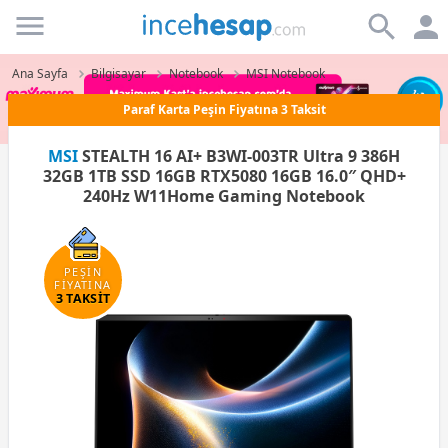
Incehesap
Ana Sayfa
Bilgisayar
Notebook
MSI Notebook
Paraf Karta Peşin Fiyatına 3 Taksit
MSI
STEALTH 16 AI+ B3WI-003TR Ultra 9 386H
32GB 1TB SSD 16GB RTX5080 16GB 16.0″ QHD+
240Hz W11Home Gaming Notebook
PEŞİN
FİYATINA
3 TAKSİT