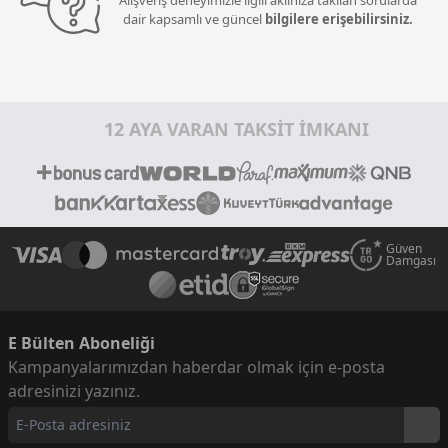
Alışveriş deneyimizle ilgili aklınıza takılan sorularda
dair kapsamlı ve güncel
bilgilere erişebilirsiniz.
12 AYA VARAN TAKSİT İMKANI
Güven
Damgası
E Bülten Aboneliği
Kampanyalarımızdan haberdar olmak için e-posta
adresinizi yazınız.