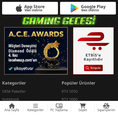
App Store
Google Play
'dan indirin
'den indirin
Kategoriler
Popüler Ürünler
OEM Paketler
RTX 5050
Notebook
RTX 5060
Monitör
RTX 5060 Ti
Ana Sayfa
Kategoriler
PC Toplama
Sepet
Siparişlerim
Anakart
AMD RX 9060 XT