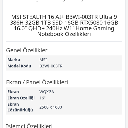
MSI STEALTH 16 AI+ B3WI-003TR Ultra 9
386H 32GB 1TB SSD 16GB RTX5080 16GB
16.0″ QHD+ 240Hz W11Home Gaming
Notebook Özellikleri
Genel Özellikler
Marka
MSI
Model Kodu
B3WI-003TR
Ekran / Panel Özellikleri
Ekran
WQXGA
Ekran Özelliği
16"
Ekran
2560 x 1600
Çözünürlüğü
İşlemci Özellikleri