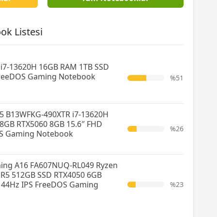
ok Listesi
 i7-13620H 16GB RAM 1TB SSD
FreeDOS Gaming Notebook
%51
5 B13WFKG-490XTR i7-13620H
8GB RTX5060 8GB 15.6″ FHD
%26
S Gaming Notebook
ing A16 FA607NUQ-RL049 Ryzen
DR5 512GB SSD RTX4050 6GB
144Hz IPS FreeDOS Gaming
%23