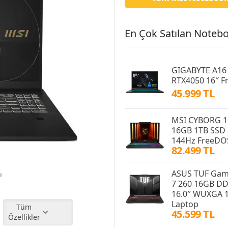
En Çok Satılan Notebo
GIGABYTE A16
RTX4050 16″ 
45.999 TL
MSI CYBORG 1
16GB 1TB SSD 
144Hz FreeDO
82.499 TL
ASUS TUF Gam
7 260 16GB D
16.0″ WUXGA 
Laptop
Tüm
45.599 TL
Özellikler