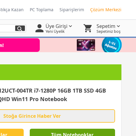
ştıkça Kazan
PC Toplama
Siparişlerim
Çözüm Merkezi
Üye Girişi
Sepetim
Yeni Üyelik
Sepetiniz boş
Paraf Karta Peşin Fiyatına 3 Taksit
12UCT-004TR i7-1280P 16GB 1TB SSD 4GB
 QHD Win11 Pro Notebook
Stoğa Girince Haber Ver
lar
Tüm Notebooklar