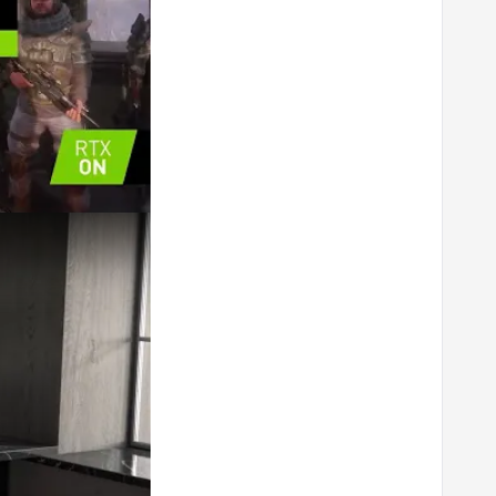
ip A12UCT-004TR 16” QHD Notebook
ip A12UCT-004TR 16” QHD Notebook