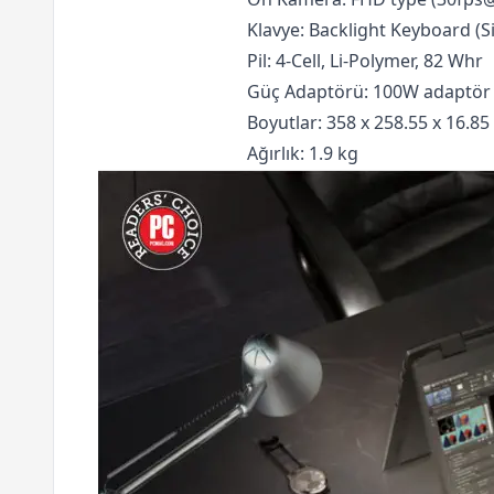
Klavye: Backlight Keyboard (Si
Pil: 4-Cell, Li-Polymer, 82 Whr
Güç Adaptörü: 100W adaptör
Boyutlar: 358 x 258.55 x 16.8
Ağırlık: 1.9 kg