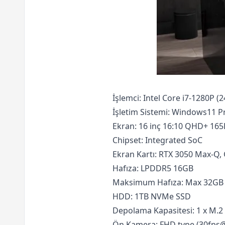
İşlemci: Intel Core i7-1280P 
İşletim Sistemi: Windows11 P
Ekran: 16 inç 16:10 QHD+ 16
Chipset: Integrated SoC
Ekran Kartı: RTX 3050 Max-Q
Hafıza: LPDDR5 16GB
Maksimum Hafıza: Max 32GB
HDD: 1TB NVMe SSD
Depolama Kapasitesi: 1 x M.2
Ön Kamera: FHD type (30fps