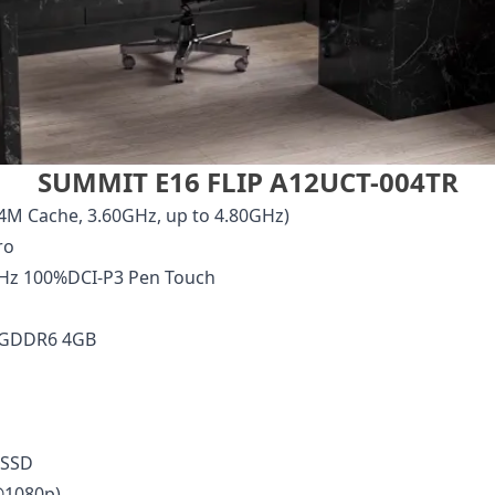
SUMMIT E16 FLIP A12UCT-004TR
(24M Cache, 3.60GHz, up to 4.80GHz)
ro
5Hz 100%DCI-P3 Pen Touch
, GDDR6 4GB
 SSD
@1080p)