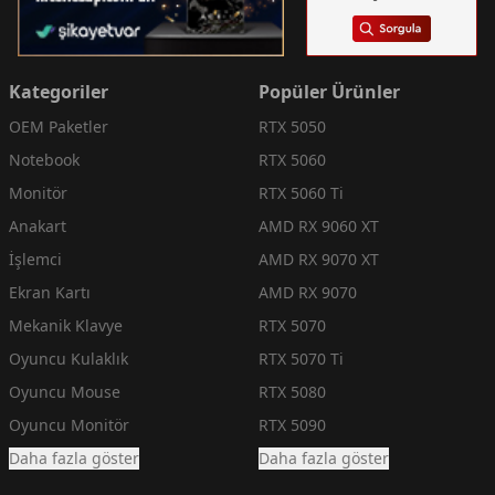
Kategoriler
Popüler Ürünler
OEM Paketler
RTX 5050
Notebook
RTX 5060
Monitör
RTX 5060 Ti
Anakart
AMD RX 9060 XT
İşlemci
AMD RX 9070 XT
Ekran Kartı
AMD RX 9070
Mekanik Klavye
RTX 5070
Oyuncu Kulaklık
RTX 5070 Ti
Oyuncu Mouse
RTX 5080
Oyuncu Monitör
RTX 5090
Daha fazla göster
Daha fazla göster