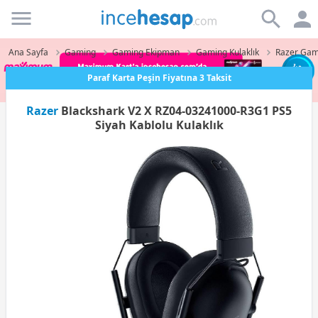
Incehesap
Ana Sayfa
Gaming
Gaming Ekipman
Gaming Kulaklık
Razer Gami
Paraf Karta Peşin Fiyatına 3 Taksit
Razer
Blackshark V2 X RZ04-03241000-R3G1 PS5
Siyah Kablolu Kulaklık