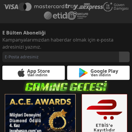
Güven
Damgası
E Bülten Aboneliği
Kampanyalarımızdan haberdar olmak için e-posta
adresinizi yazınız.
App Store
Google Play
'dan indirin
'den indirin