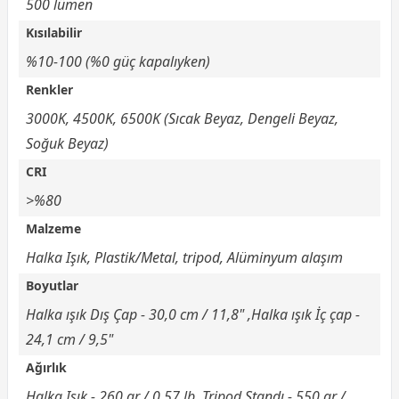
500 lümen
Kısılabilir
%10-100 (%0 güç kapalıyken)
Renkler
3000K, 4500K, 6500K (Sıcak Beyaz, Dengeli Beyaz,
Soğuk Beyaz)
CRI
>%80
Malzeme
Halka Işık, Plastik/Metal, tripod, Alüminyum alaşım
Boyutlar
Halka ışık Dış Çap - 30,0 cm / 11,8" ,Halka ışık İç çap -
24,1 cm / 9,5"
Ağırlık
Halka Işık - 260 gr / 0,57 lb, Tripod Standı - 550 gr /