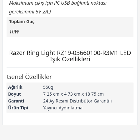
Maksimum çıkış için PC USB bağlantı noktası
gereksinimi 5V 2A.)
Toplam Güç
10W
Razer Ring Light RZ19-03660100-R3M1 LED
Işık Özellikleri
Genel Özellikler
Ağırlık
550g
Boyut
7 25 cm x 4 73 cm x 18 75 cm
Garanti
24 Ay Resmi Distribütör Garantili
Ürün Tipi
Yayıncı Aydınlatma