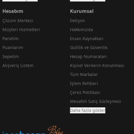
Hesabım
Kurumsal
Çözüm Merkezi
İletişim
Müşteri Hizmetleri
Hakkımızda
Panelim
İnsan Kaynakları
Puanlarım
Gizlilik ve Güvenlik
Sepetim
Hesap Numaraları
Alışveriş Listem
Kişisel Verilerin Korunması
Tüm Markalar
İşlem Rehberi
Çerez Politikası
Mesafeli Satış Sözleşmesi
Daha fazla göster