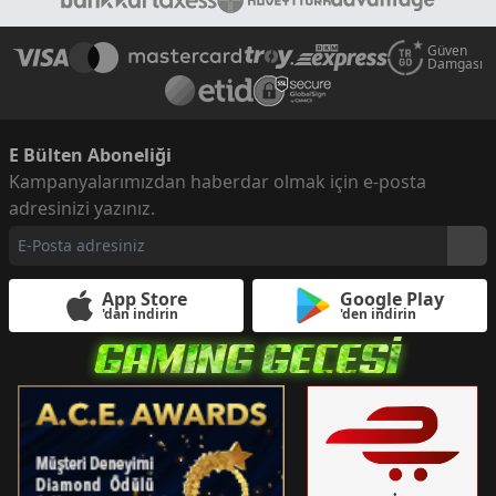
Güven
Damgası
E Bülten Aboneliği
Kampanyalarımızdan haberdar olmak için e-posta
adresinizi yazınız.
App Store
Google Play
'dan indirin
'den indirin