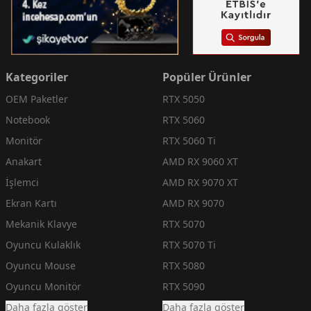
Kategoriler
Popüler Ürünler
OEM Paketler
RTX 5050
Notebook
RTX 5060
Monitör
RTX 5060 Ti
Anakart
AMD RX 9060 XT
İşlemci
AMD RX 9070 XT
Ekran Kartı
AMD RX 9070
Mekanik Klavye
RTX 5070
Oyuncu Kulaklık
RTX 5070 Ti
Oyuncu Mouse
RTX 5080
Oyuncu Monitör
RTX 5090
Daha fazla göster
Daha fazla göster