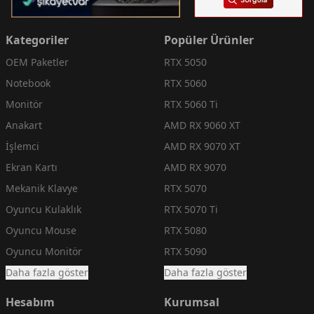
Kategoriler
Popüler Ürünler
OEM Paketler
RTX 5050
Notebook
RTX 5060
Monitör
RTX 5060 Ti
Anakart
AMD RX 9060 XT
İşlemci
AMD RX 9070 XT
Ekran Kartı
AMD RX 9070
Mekanik Klavye
RTX 5070
Oyuncu Kulaklık
RTX 5070 Ti
Oyuncu Mouse
RTX 5080
Oyuncu Monitör
RTX 5090
Daha fazla göster
Daha fazla göster
Hesabım
Kurumsal