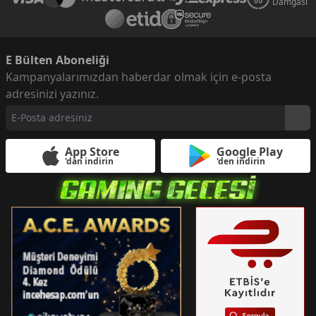
Damgası
E Bülten Aboneliği
Kampanyalarımızdan haberdar olmak için e-posta
adresinizi yazınız.
App Store
Google Play
'dan indirin
'den indirin