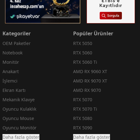
Kategoriler
Popüler Ürünler
OEM Paketler
RTX 5050
Notebook
RTX 5060
Monitör
RTX 5060 Ti
Anakart
AMD RX 9060 XT
İşlemci
AMD RX 9070 XT
Ekran Kartı
AMD RX 9070
Mekanik Klavye
RTX 5070
Oyuncu Kulaklık
RTX 5070 Ti
Oyuncu Mouse
RTX 5080
Oyuncu Monitör
RTX 5090
Daha fazla göster
Daha fazla göster