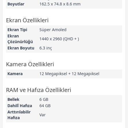
Boyutlar
162.5 x 74.8 x 8.6 mm
Ekran Özellikleri
Ekran Tipi
Süper Amoled
Ekran
1440 x 2960 (QHD + )
Çözünürlüğü
Ekran Boyutu
6.3 inç
Kamera Özellikleri
Kamera
12 Megapiksel + 12 Megapiksel
RAM ve Hafıza Özellikleri
Bellek
6 GB
Dahilî Hafıza
64 GB
Arttırılabilir
Var
Hafıza