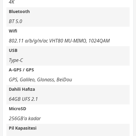
4K
Bluetooth
BT 5.0
Wifi
802.11 a/b/g/n/ac VHT80 MU-MIMO, 1024QAM
USB
Type-C
A-GPS / GPS
GPS, Galileo, Glonass, BeiDou
Dahili Hafıza
64GB UFS 2.1
MicroSD
256GB'a kadar
Pil Kapasitesi