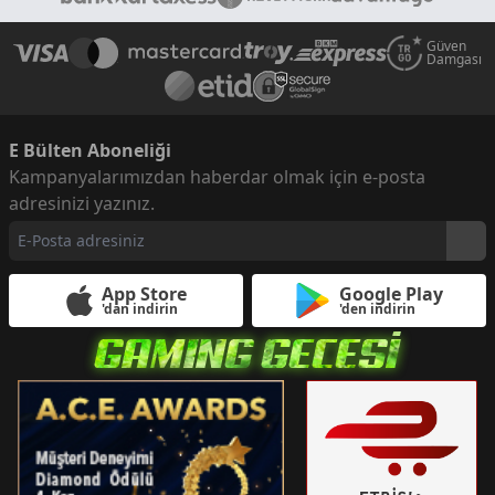
Güven
Damgası
E Bülten Aboneliği
Kampanyalarımızdan haberdar olmak için e-posta
adresinizi yazınız.
App Store
Google Play
'dan indirin
'den indirin