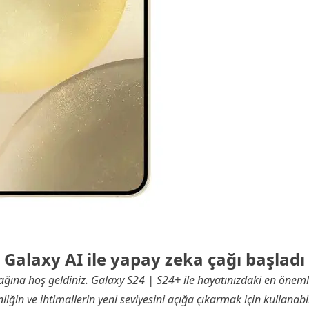
Galaxy AI ile yapay zeka çağı başladı
ğına hoş geldiniz. Galaxy S24 | S24+ ile hayatınızdaki en önemli c
liğin ve ihtimallerin yeni seviyesini açığa çıkarmak için kullanabil