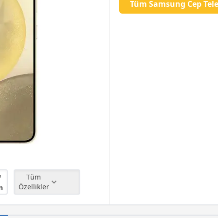
Tüm Samsung Cep Tele
"
Tüm
Özellikler
n