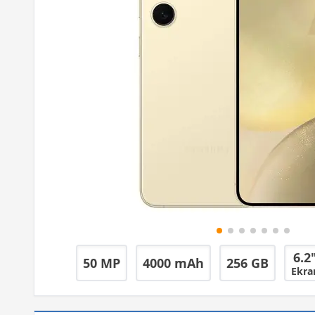
6.2
50 MP
4000 mAh
256 GB
Ekra