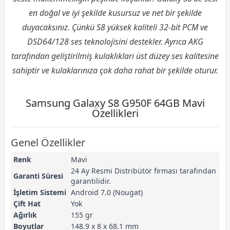
en doğal ve iyi şekilde kusursuz ve net bir şekilde
duyacaksınız. Çünkü S8 yüksek kaliteli 32-bit PCM ve
DSD64/128 ses teknolojisini destekler. Ayrıca AKG
tarafından geliştirilmiş kulaklıkları üst düzey ses kalitesine
sahiptir ve kulaklarınıza çok daha rahat bir şekilde oturur.
Samsung Galaxy S8 G950F 64GB Mavi
Özellikleri
Genel Özellikler
Renk
Mavi
24 Ay Resmi Distribütör firması tarafından
Garanti Süresi
garantilidir.
İşletim Sistemi
Android 7.0 (Nougat)
Çift Hat
Yok
Ağırlık
155 gr
Boyutlar
148.9 x 8 x 68.1 mm