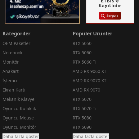
Kategoriler
Popüler Ürünler
OEM Paketler
RTX 5050
Notebook
RTX 5060
Monitör
RTX 5060 Ti
Anakart
AMD RX 9060 XT
İşlemci
AMD RX 9070 XT
Ekran Kartı
AMD RX 9070
Mekanik Klavye
RTX 5070
Oyuncu Kulaklık
RTX 5070 Ti
Oyuncu Mouse
RTX 5080
Oyuncu Monitör
RTX 5090
Daha fazla göster
Daha fazla göster