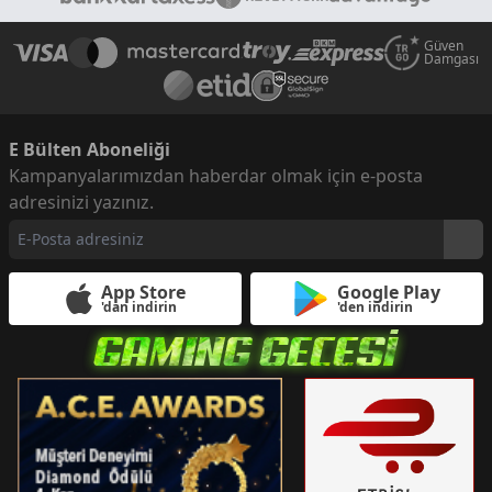
Güven
Damgası
E Bülten Aboneliği
Kampanyalarımızdan haberdar olmak için e-posta
adresinizi yazınız.
App Store
Google Play
'dan indirin
'den indirin