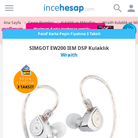
Incehesap
Ana Sayfa
Çevre Birimleri
Kulaklık ve Mikrofon
Wraith Kulaklık ve M
Paraf Karta Peşin Fiyatına 3 Taksit
SIMGOT EW200 IEM DSP Kulaklık
Wraith
PEŞİN
FİYATINA
3 TAKSİT