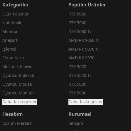
Kategoriler
Popüler Ürünler
OEM Paketler
RTX 5050
Notebook
RTX 5060
Monitör
RTX 5060 Ti
Anakart
AMD RX 9060 XT
İşlemci
AMD RX 9070 XT
Ekran Kartı
AMD RX 9070
Mekanik Klavye
RTX 5070
Oyuncu Kulaklık
RTX 5070 Ti
Oyuncu Mouse
RTX 5080
Oyuncu Monitör
RTX 5090
Daha fazla göster
Daha fazla göster
Hesabım
Kurumsal
Çözüm Merkezi
İletişim