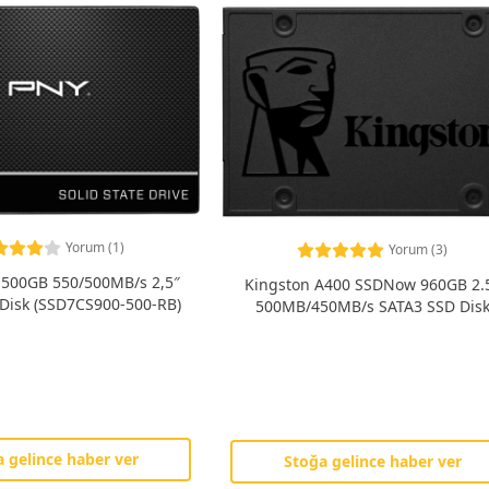
Yorum (1)
Yorum (3)
500GB 550/500MB/s 2,5″
Kingston A400 SSDNow 960GB 2.
Disk (SSD7CS900-500-RB)
500MB/450MB/s SATA3 SSD Dis
 gelince haber ver
Stoğa gelince haber ver