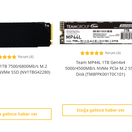
Yorum (4)
Yorum (4)
Team MP44L 1TB Gen4x4
1TB 7500/6800Mb/s M.2
5000/4500MB/s NVMe PCIe M.2 S
NVMe SSD (NV1TBG42280)
Disk (TM8FPK001T0C101)
Stoğa gelince haber ver
 gelince haber ver