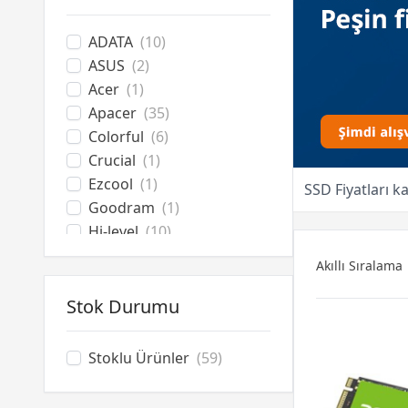
ADATA
(10)
ASUS
(2)
Acer
(1)
Apacer
(35)
Colorful
(6)
Crucial
(1)
Ezcool
(1)
SSD Fiyatları k
Goodram
(1)
Hi-level
(10)
Huawei
(1)
Akıllı Sıralama
Intenso
(6)
James Donkey
(3)
Stok Durumu
Kingston
(20)
Kioxia
(13)
Stoklu Ürünler
(59)
Lexar
(7)
MSI
(8)