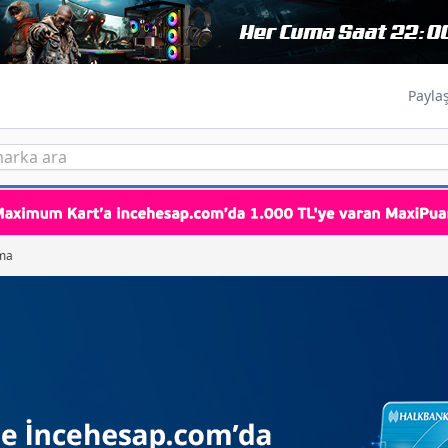
Payla
ma