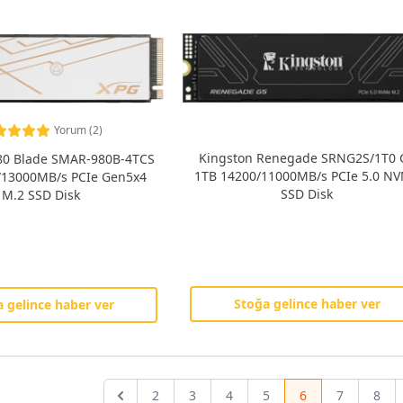
Yorum (2)
Kingston Renegade SRNG2S/1T0 G5
80 Blade SMAR-980B-4TCS
1TB 14200/11000MB/s PCIe 5.0 NVMe
/13000MB/s PCIe Gen5x4
SSD Disk
M.2 SSD Disk
Stoğa gelince haber ver
 gelince haber ver
2
3
4
5
6
7
8
Previous