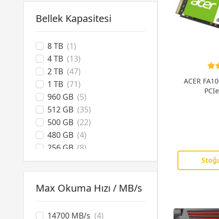
PNY
(6)
Bellek Kapasitesi
Patriot
(13)
Samsung
(30)
Team
(29)
8 TB
(1)
Transcend
(1)
4 TB
(13)
Twinmos
(6)
2 TB
(47)
ACER FA10
WD
(12)
1 TB
(71)
PCIe
XPG
(9)
960 GB
(5)
512 GB
(35)
500 GB
(22)
480 GB
(4)
256 GB
(8)
250GB
(3)
Stoğa
240 GB
(12)
128 GB
(8)
Max Okuma Hızı / MB/s
120 GB
(1)
14700 MB/s
(4)