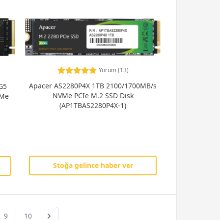
Yorum (13)
Apacer AS2280P4X 1TB 2100/1700MB/s
NVMe PCIe M.2 SSD Disk
(AP1TBAS2280P4X-1)
Stoğa gelince haber ver
9
10
Next