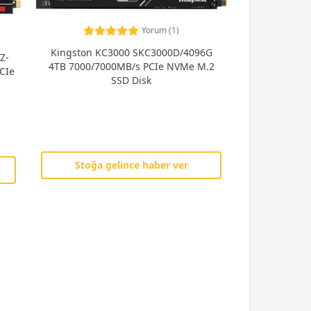
Yorum (1)
Kingston KC3000 SKC3000D/4096G
Z-
4TB 7000/7000MB/s PCIe NVMe M.2
CIe
SSD Disk
Stoğa gelince haber ver