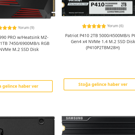
Yorum (6)
Yorum (9)
Patriot P410 2TB 5000/4500MB/s P
90 PRO w/Heatsink MZ-
Gen4 x4 NVMe 1.4 M.2 SSD Disk
1TB 7450/6900MB/s RGB
(P410P2TBM28H)
NVMe M.2 SSD Disk
Stoğa gelince haber ver
 gelince haber ver