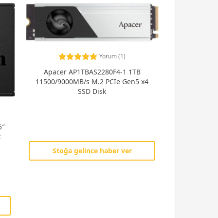
Yorum (1)
Apacer AP1TBAS2280F4-1 1TB
11500/9000MB/s M.2 PCIe Gen5 x4
SSD Disk
5″
k
Stoğa gelince haber ver