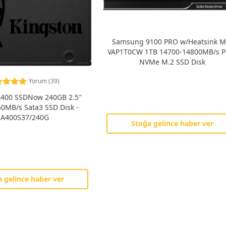
Samsung 9100 PRO w/Heatsink M
VAP1T0CW 1TB 14700-14800MB/s P
NVMe M.2 SSD Disk
Yorum (39)
A400 SSDNow 240GB 2.5″
0MB/s Sata3 SSD Disk -
SA400S37/240G
Stoğa gelince haber ver
 gelince haber ver