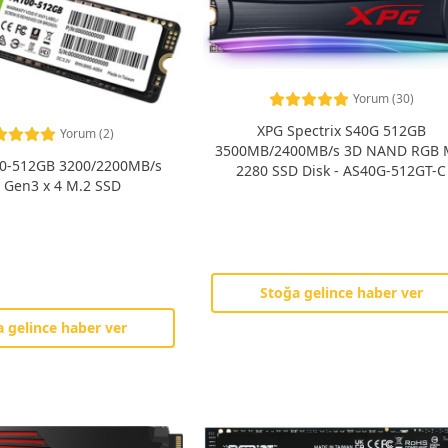
Yorum (30)
XPG Spectrix S40G 512GB
Yorum (2)
3500MB/2400MB/s 3D NAND RGB 
0-512GB 3200/2200MB/s
2280 SSD Disk - AS40G-512GT-C
 Gen3 x 4 M.2 SSD
Stoğa gelince haber ver
 gelince haber ver