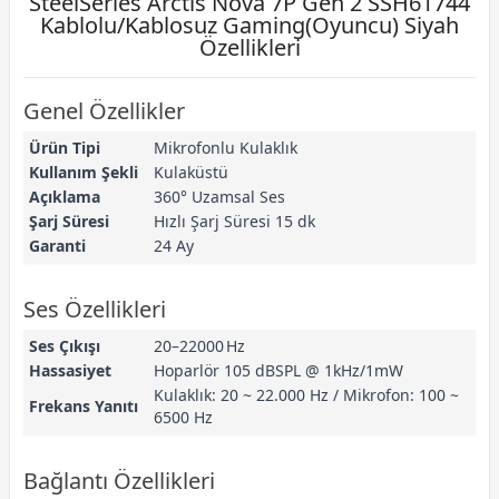
SteelSeries Arctis Nova 7P Gen 2 SSH61744
Kablolu/Kablosuz Gaming(Oyuncu) Siyah
Özellikleri
Genel Özellikler
Ürün Tipi
Mikrofonlu Kulaklık
Kullanım Şekli
Kulaküstü
Açıklama
360° Uzamsal Ses
Şarj Süresi
Hızlı Şarj Süresi 15 dk
Garanti
24 Ay
Ses Özellikleri
Ses Çıkışı
20–22000 Hz
Hassasiyet
Hoparlör 105 dBSPL @ 1kHz/1mW
Kulaklık: 20 ~ 22.000 Hz / Mikrofon: 100 ~
Frekans Yanıtı
6500 Hz
Bağlantı Özellikleri