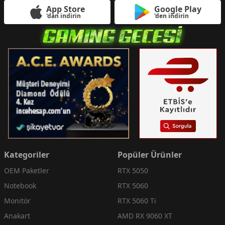
App Store
Google Play
'dan indirin
'den indirin
Kategoriler
Popüler Ürünler
OEM Paketler
RTX 5050
Notebook
RTX 5060
Monitör
RTX 5060 Ti
Anakart
AMD RX 9060 XT