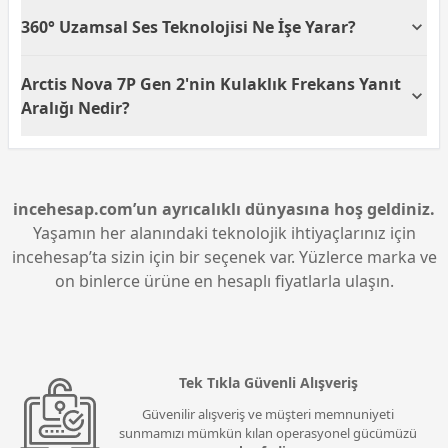
SteelSeries Arctis Nova 7P Gen 2, hem kablolu hem
360° Uzamsal Ses Teknolojisi Ne İşe Yarar?
de kablosuz bağlantı seçenekleriyle bilgisayar, konsol
ve mobil cihazlar dahil olmak üzere birçok platformla
360° uzamsal ses teknolojisi, SteelSeries Arctis Nova
uyumlu çalışır. Bu, oyun deneyiminizi farklı
Arctis Nova 7P Gen 2'nin Kulaklık Frekans Yanıt
7P Gen 2'nin ses algısını daha çevresel hale getirir.
cihazlarda sürdürebilmenizi sağlar.
Bu, oyuncular için düşman konumlarını daha iyi
Aralığı Nedir?
tespit edebilmelerine olanak tanır ve oyun
deneyimini artırır.
SteelSeries Arctis Nova 7P Gen 2'nin kulaklık frekans
yanıt aralığı 20 ile 22.000 Hz arasındadır. Bu, geniş
bir ses aralığını kapsamaktadır ve oyun sırasında ses
detaylarını daha net duymanızı sağlar.
incehesap.com’un ayrıcalıklı dünyasına hoş geldiniz.
Yaşamın her alanındaki teknolojik ihtiyaçlarınız için
incehesap’ta sizin için bir seçenek var. Yüzlerce marka ve
on binlerce ürüne en hesaplı fiyatlarla ulaşın.
Tek Tıkla Güvenli Alışveriş
Güvenilir alışveriş ve müşteri memnuniyeti
sunmamızı mümkün kılan operasyonel gücümüzü