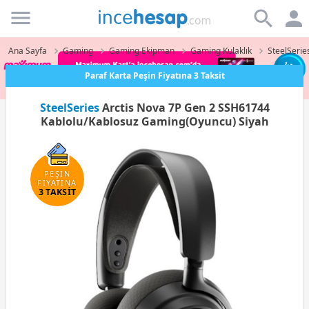
Incehesap
Ana Sayfa
Gaming
Gaming Ekipman
Gaming Kulaklık
SteelSerie
Paraf Karta Peşin Fiyatına 3 Taksit
SteelSeries
Arctis Nova 7P Gen 2 SSH61744
Kablolu/Kablosuz Gaming(Oyuncu) Siyah
PEŞİN
FİYATINA
3 TAKSİT