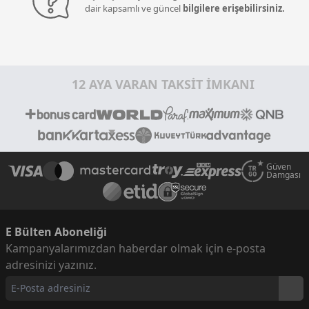
dair kapsamlı ve güncel
bilgilere erişebilirsiniz.
12 AYA VARAN TAKSİT İMKANI
Güven
Damgası
E Bülten Aboneliği
Kampanyalarımızdan haberdar olmak için e-posta
adresinizi yazınız.