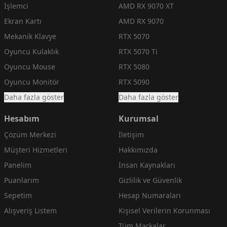
İşlemci
AMD RX 9070 XT
Ekran Kartı
AMD RX 9070
Mekanik Klavye
RTX 5070
Oyuncu Kulaklık
RTX 5070 Ti
Oyuncu Mouse
RTX 5080
Oyuncu Monitör
RTX 5090
Daha fazla göster
Daha fazla göster
Hesabım
Kurumsal
Çözüm Merkezi
İletişim
Müşteri Hizmetleri
Hakkımızda
Panelim
İnsan Kaynakları
Puanlarım
Gizlilik ve Güvenlik
Sepetim
Hesap Numaraları
Alışveriş Listem
Kişisel Verilerin Korunması
Tüm Markalar