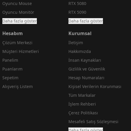
Oyuncu Mouse
RTX 5080
Oyuncu Monitör
RTX 5090
Daha fazla göster
Daha fazla göster
Hesabım
Kurumsal
Çözüm Merkezi
İletişim
Müşteri Hizmetleri
Hakkımızda
Panelim
İnsan Kaynakları
Puanlarım
Gizlilik ve Güvenlik
Sepetim
Hesap Numaraları
Alışveriş Listem
Kişisel Verilerin Korunması
Tüm Markalar
İşlem Rehberi
Çerez Politikası
Mesafeli Satış Sözleşmesi
Daha fazla göster