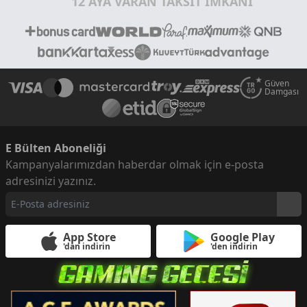
12 AYA VARAN TAKSİT İMKANI
Güven
Damgası
E Bülten Aboneliği
Kampanyalarımızdan haberdar olmak için e-posta
adresinizi yazınız.
App Store
Google Play
'dan indirin
'den indirin