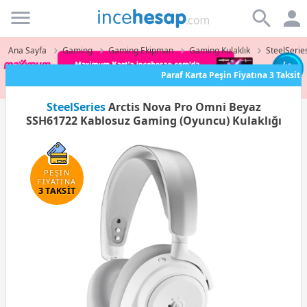
Incehesap
Ana Sayfa
Gaming
Gaming Ekipman
Gaming Kulaklık
SteelSerie
Paraf Karta Peşin Fiyatına 3 Taksit
SteelSeries
Arctis Nova Pro Omni Beyaz
SSH61722 Kablosuz Gaming (Oyuncu) Kulaklığı
PEŞİN
FİYATINA
3 TAKSİT