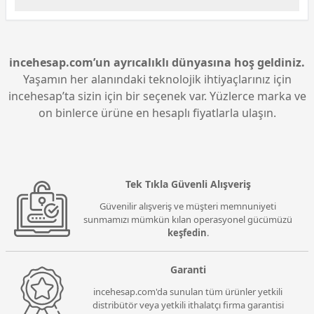
sayesinde uzun süreli kullanımda konfor sağlar ve
her ayrıntıyı duymanız için idealdir.
Bu kulaklık, 10 Hz ile 40.000 Hz arasında geniş bir
frekans yanıt aralığı sunar. Bu sayede hem düşük
hem de yüksek frekanslı seslerde mükemmel
detaylar sağlayarak, sesi tüm zenginliğiyle
incehesap.com’un ayrıcalıklı dünyasına hoş geldiniz.
deneyimlemenizi sağlar.
Yaşamın her alanındaki teknolojik ihtiyaçlarınız için
incehesap’ta sizin için bir seçenek var. Yüzlerce marka ve
on binlerce ürüne en hesaplı fiyatlarla ulaşın.
Tek Tıkla Güvenli Alışveriş
Güvenilir alışveriş ve müşteri memnuniyeti
sunmamızı mümkün kılan operasyonel gücümüzü
keşfedin
.
Garanti
incehesap.com'da sunulan tüm ürünler yetkili
distribütör veya yetkili ithalatçı firma garantisi