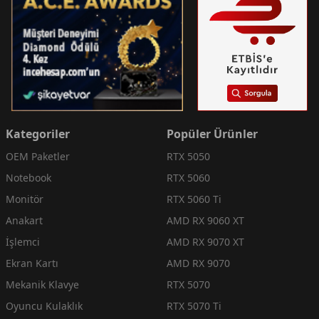
Kategoriler
Popüler Ürünler
OEM Paketler
RTX 5050
Notebook
RTX 5060
Monitör
RTX 5060 Ti
Anakart
AMD RX 9060 XT
İşlemci
AMD RX 9070 XT
Ekran Kartı
AMD RX 9070
Mekanik Klavye
RTX 5070
Oyuncu Kulaklık
RTX 5070 Ti