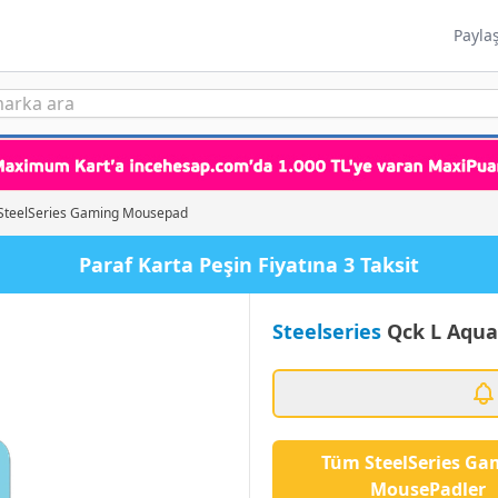
Payla
SteelSeries Gaming Mousepad
Paraf Karta Peşin Fiyatına 3 Taksit
Steelseries
Qck L Aqu
Tüm SteelSeries Ga
MousePadler