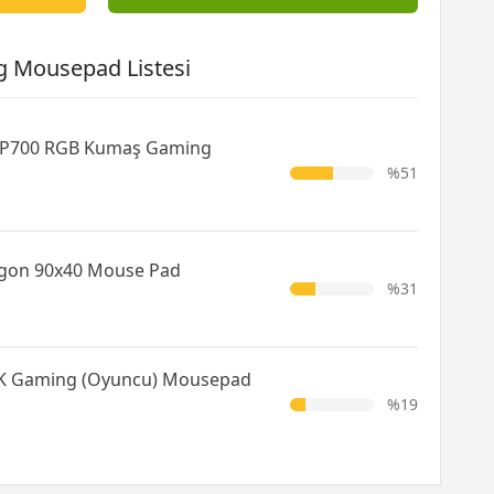
g Mousepad Listesi
P700 RGB Kumaş Gaming
%51
gon 90x40 Mouse Pad
%31
cK Gaming (Oyuncu) Mousepad
%19