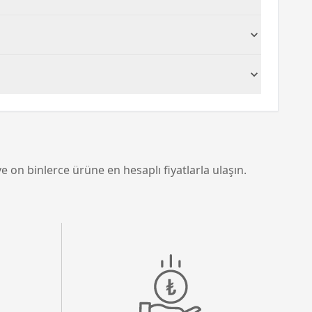
. Nemli bir bezle hafifçe silinmesi genellikle
kle büyük hareket gerektiren oyunlarda,
ahat bir oyun veya çalışma alanı elde etmek
e on binlerce ürüne en hesaplı fiyatlarla ulaşın.