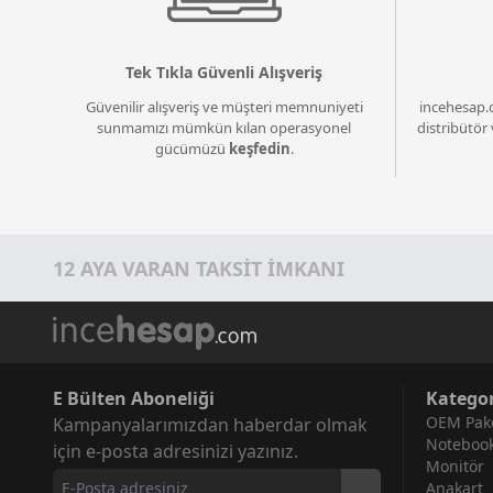
Tek Tıkla Güvenli Alışveriş
Güvenilir alışveriş ve müşteri memnuniyeti
incehesap.
sunmamızı mümkün kılan operasyonel
distribütör 
gücümüzü
keşfedin
.
12 AYA VARAN TAKSİT İMKANI
E Bülten Aboneliği
Kategor
OEM Pake
Kampanyalarımızdan haberdar olmak
Noteboo
için e-posta adresinizi yazınız.
Monitör
Anakart