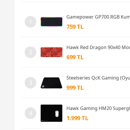
Gamepower GP700 RGB Kum
1
759 TL
Hawk Red Dragon 90x40 Mo
2
699 TL
Steelseries QcK Gaming (O
3
999 TL
Hawk Gaming HM20 Supergl
4
1.999 TL