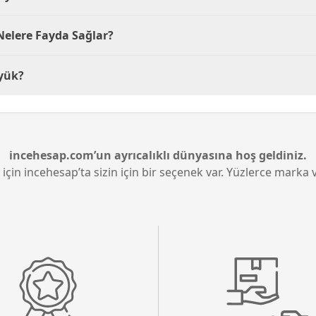
uncuya esnek bir kullanım sunar.
sayesinde lekelenmeleri engelleyerek kolayca temizlenebilir
Nelere Fayda Sağlar?
alanı ile mükemmel bir hareket özgürlüğü sunar. Bu, özelli
yük?
ine yardımcı olur.
rı sayesinde klavye ve mouse için yeterli alan sağlar. Bu, r
incehesap.com’un ayrıcalıklı dünyasına hoş geldiniz.
 için incehesap’ta sizin için bir seçenek var. Yüzlerce marka v