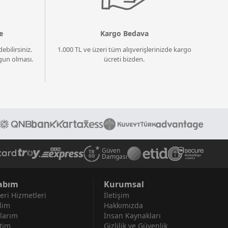
e
Kargo Bedava
ebilirsiniz.
1.000 TL ve üzeri tüm alışverişlerinizde kargo
un olması.
ücreti bizden.
Güven
Damgası
abım
Kurumsal
eri Hizmetleri
İletişim
lim
Hakkımızda
larım
İnsan Kaynakları
tim
Gizlilik ve Güvenlik