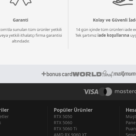
Garanti
Kolay ve Güvenli İad
com'da sunulan tüm ürünler yetkili
14 gün içinde tüm ürünleri iade ed
veya yetkili ithalatçı firma garantisi
Tek şartımız
iade koşullarına
uyg
altındadır.
iler
Popüler Ürünler
Hes
tler
RTX 5050
Müşt
k
RTX 5060
Pane
RTX 5060 Ti
Puan
AMD RX 9060 XT
Sepe