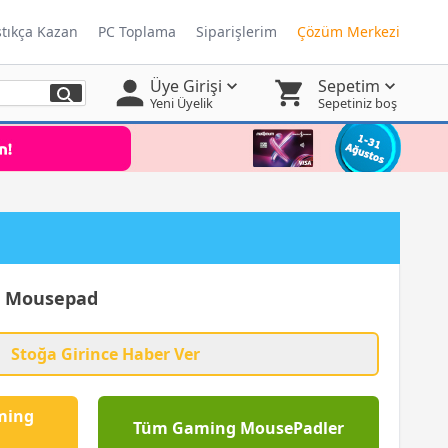
ştıkça Kazan
PC Toplama
Siparişlerim
Çözüm Merkezi
Üye Girişi
Sepetim
Yeni Üyelik
Sepetiniz boş
a Mousepad
Stoğa Girince Haber Ver
ming
Tüm Gaming MousePadler