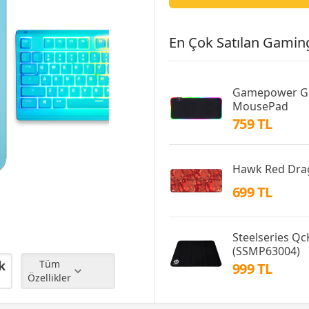
En Çok Satılan Gamin
Gamepower G
MousePad
759 TL
Hawk Red Dra
699 TL
Steelseries Q
(SSMP63004)
k
Tüm
999 TL
Özellikler