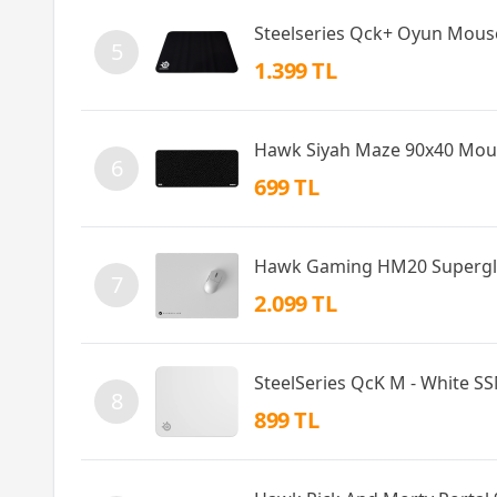
Steelseries Qck+ Oyun Mou
5
1.399 TL
Hawk Siyah Maze 90x40 Mou
6
699 TL
Hawk Gaming HM20 Supergl
7
2.099 TL
SteelSeries QcK M - White
8
899 TL