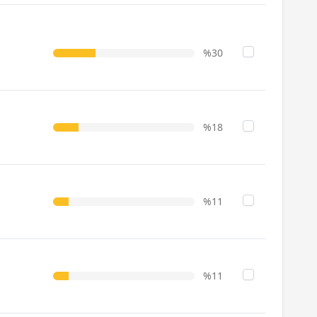
%30
%18
%11
%11