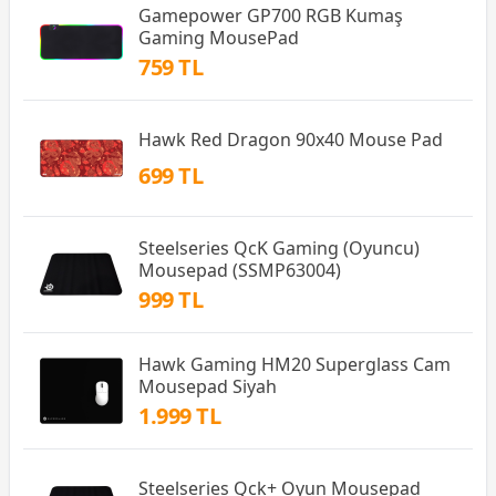
Gamepower GP700 RGB Kumaş
Gaming MousePad
759 TL
Hawk Red Dragon 90x40 Mouse Pad
699 TL
Steelseries QcK Gaming (Oyuncu)
Mousepad (SSMP63004)
999 TL
Hawk Gaming HM20 Superglass Cam
Mousepad Siyah
1.999 TL
Steelseries Qck+ Oyun Mousepad