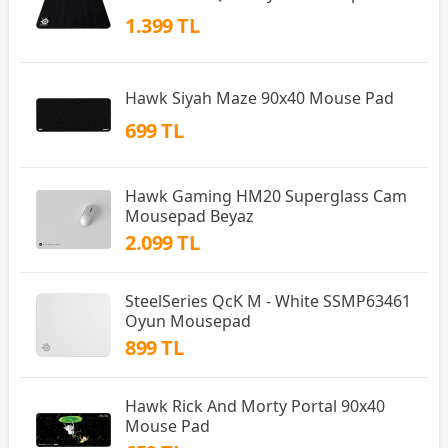
1.399 TL
Hawk Siyah Maze 90x40 Mouse Pad
699 TL
Hawk Gaming HM20 Superglass Cam
Mousepad Beyaz
2.099 TL
SteelSeries QcK M - White SSMP63461
Oyun Mousepad
899 TL
Hawk Rick And Morty Portal 90x40
Mouse Pad