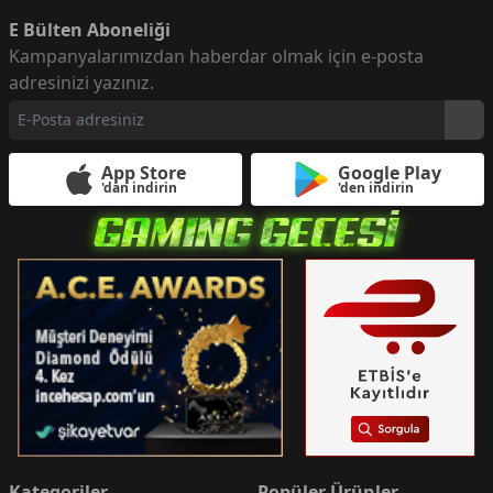
E Bülten Aboneliği
Kampanyalarımızdan haberdar olmak için e-posta
adresinizi yazınız.
App Store
Google Play
'dan indirin
'den indirin
Kategoriler
Popüler Ürünler