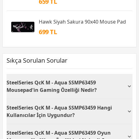
659 TL
Hawk Siyah Sakura 90x40 Mouse Pad
699 TL
Sıkça Sorulan Sorular
SteelSeries QcK M - Aqua SSMP63459
Mousepad'in Gaming Özelliği Nedir?
SteelSeries QcK M - Aqua SSMP63459 oyun
SteelSeries QcK M - Aqua SSMP63459 Hangi
mousepad'i gaming deneyiminizi iyileştirmek için
özel olarak tasarlandı. Yüzeyi, üstün hassasiyet ve
Kullanıcılar İçin Uygundur?
hız sunarak oyuncular için optimal bir performans
sağlar.
SteelSeries QcK M - Aqua SSMP63459 oyun
SteelSeries QcK M - Aqua SSMP63459 Oyun
mousepad'i, özellikle hız ve doğruluk gerektiren