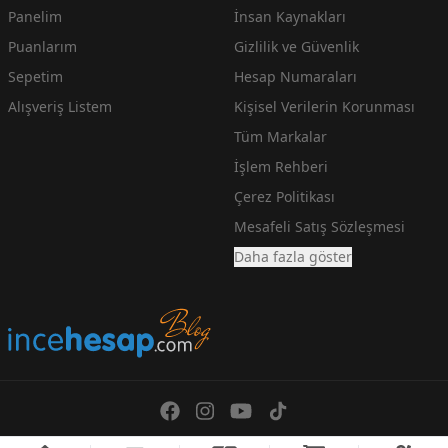
Panelim
İnsan Kaynakları
Puanlarım
Gizlilik ve Güvenlik
Sepetim
Hesap Numaraları
Alışveriş Listem
Kişisel Verilerin Korunması
Tüm Markalar
İşlem Rehberi
Çerez Politikası
Mesafeli Satış Sözleşmesi
Daha fazla göster
En Ucuz Teknoloji Fiyatlarını arayanlara incehesap.com