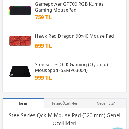
Gamepower GP700 RGB Kumaş
Gaming MousePad
759 TL
Hawk Red Dragon 90x40 Mouse Pad
699 TL
Steelseries QcK Gaming (Oyuncu)
Mousepad (SSMP63004)
999 TL
Tanım
Teknik Özellikler
Neden Biz?
SteelSeries Qck M
Mouse Pad
(320 mm) Genel
Özellikleri