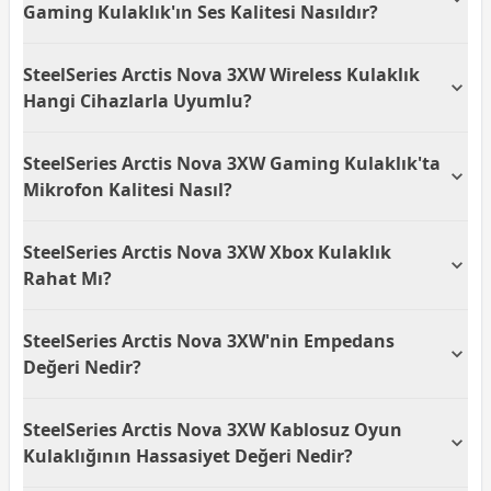
Gaming Kulaklık'ın Ses Kalitesi Nasıldır?
SteelSeries Arctis Nova 3XW, 20-22000 Hz frekans
SteelSeries Arctis Nova 3XW Wireless Kulaklık
yanıtı ile geniş bir ses aralığı sunar. Kulaklık, 7.1
Surround ses özelliği sayesinde oyunlarda
Hangi Cihazlarla Uyumlu?
rakiplerinizi daha net duyabilmenizi sağlar.
SteelSeries Arctis Nova 3XW, Bluetooth bağlantısıyla
SteelSeries Arctis Nova 3XW Gaming Kulaklık'ta
uyumlu tüm cihazlarla kullanılabilir. Bu özellik
sayesinde Xbox başta olmak üzere diğer Bluetooth
Mikrofon Kalitesi Nasıl?
destekli cihazlarla kablosuz kullanım imkanı sunar.
Arctis Nova 3XW'nin mikrofonu, 100 Hz–10000 Hz
SteelSeries Arctis Nova 3XW Xbox Kulaklık
frekans yanıtı ile geniş bir ses yakalama kapasitesine
sahiptir. Bu, oyun sırasında net ve kesintisiz iletişim
Rahat Mı?
kurmanızı sağlar.
SteelSeries Arctis Nova 3XW, kafa bandı tasarımıyla
SteelSeries Arctis Nova 3XW'nin Empedans
uzun kullanım sürelerinde konfor sunar. Ergonomik
yapısı, başınıza rahatça oturarak yorulmayı ve
Değeri Nedir?
rahatsızlığı en aza indirir.
SteelSeries Arctis Nova 3XW'nin empedans değeri 32
SteelSeries Arctis Nova 3XW Kablosuz Oyun
ohm'dur. Bu özellik, kulaklığı düşük güç harcayan
cihazlarla dahi yüksek ses kalitesinde
Kulaklığının Hassasiyet Değeri Nedir?
kullanabilmenizi sağlar.