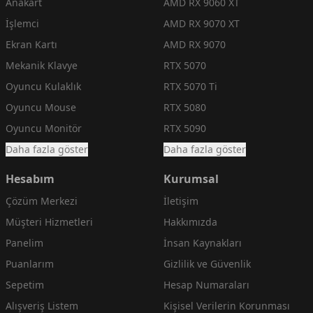
Anakart
AMD RX 9060 XT
İşlemci
AMD RX 9070 XT
Ekran Kartı
AMD RX 9070
Mekanik Klavye
RTX 5070
Oyuncu Kulaklık
RTX 5070 Ti
Oyuncu Mouse
RTX 5080
Oyuncu Monitör
RTX 5090
Daha fazla göster
Daha fazla göster
Hesabım
Kurumsal
Çözüm Merkezi
İletişim
Müşteri Hizmetleri
Hakkımızda
Panelim
İnsan Kaynakları
Puanlarım
Gizlilik ve Güvenlik
Sepetim
Hesap Numaraları
Alışveriş Listem
Kişisel Verilerin Korunması