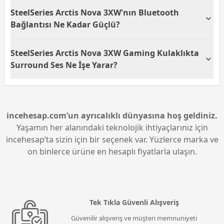
SteelSeries Arctis Nova 3XW, 107 dB hassasiyet
SteelSeries Arctis Nova 3XW'nın Bluetooth
değerine sahiptir. Bu, daha düşük ses seviyelerinde
bile net ve yüksek bir ses deneyimi sunar.
Bağlantısı Ne Kadar Güçlü?
SteelSeries Arctis Nova 3XW, Bluetooth bağlantısı
SteelSeries Arctis Nova 3XW Gaming Kulaklıkta
sayesinde kablosuz özgürlük sunar. Güçlü bağlantı
kapasitesi sayesinde sinyal kaybı yaşamadan yüksek
Surround Ses Ne İşe Yarar?
ses kalitesi elde edebilirsiniz.
7.1 Surround ses özelliği ile SteelSeries Arctis Nova
3XW, oyunlarda seslerin daha geniş ve gerçekçi bir
alanda duyulmasını sağlar. Bu özellik, oyuncuların
rakiplerin yerini daha hızlı ve doğru bir şekilde
incehesap.com’un ayrıcalıklı dünyasına hoş geldiniz.
tahmin etmelerine yardımcı olur.
Yaşamın her alanındaki teknolojik ihtiyaçlarınız için
incehesap’ta sizin için bir seçenek var. Yüzlerce marka ve
on binlerce ürüne en hesaplı fiyatlarla ulaşın.
Tek Tıkla Güvenli Alışveriş
Güvenilir alışveriş ve müşteri memnuniyeti