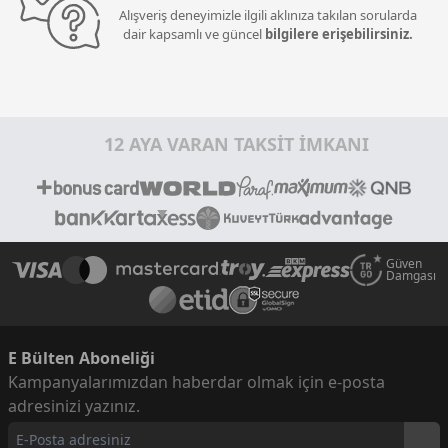
Alışveriş deneyimizle ilgili aklınıza takılan sorularda
dair kapsamlı ve güncel
bilgilere erişebilirsiniz.
12 AYA VARAN TAKSİT İMKANI
Güven
Damgası
E Bülten Aboneliği
Kampanyalarımızdan haberdar olmak için e-posta
adresinizi yazınız.