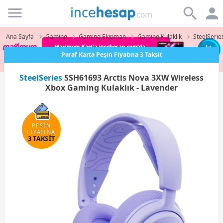
Incehesap
Ana Sayfa
Gaming
Gaming Ekipman
Gaming Kulaklık
SteelSerie
Paraf Karta Peşin Fiyatına 3 Taksit
SteelSeries
SSH61693 Arctis Nova 3XW Wireless
Xbox Gaming Kulaklık - Lavender
PEŞİN
FİYATINA
3 TAKSİT