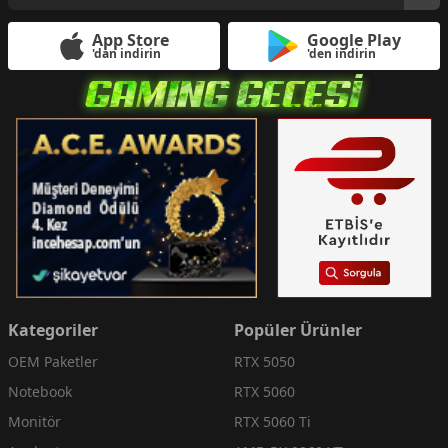
App Store
Google Play
'dan indirin
'den indirin
Kategoriler
Popüler Ürünler
OEM Paketler
RTX 5050
Notebook
RTX 5060
Monitör
RTX 5060 Ti