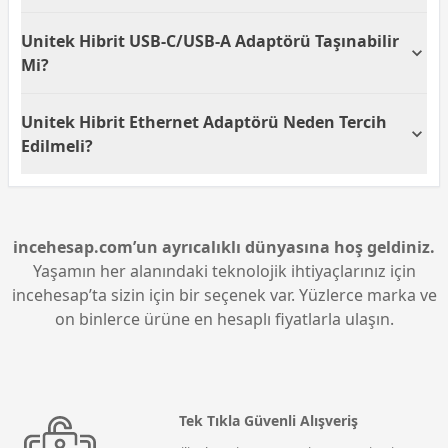
RoHS sertifikası sağlığa zararlı maddeler
içermediğini gösterir.
Bu adaptör, yüksek hızlı internet bağlantısına ihtiyaç
Unitek Hibrit USB-C/USB-A Adaptörü Taşınabilir
duyulan ofis ortamlarında veya ev kullanımlarında
oldukça faydalıdır. Özellikle, online oyunlar, HD video
Mi?
akışı ve büyük dosyaların hızlı indirilmesi gibi
uygulamalarda üstün performans sağlar.
Unitek Hibrit USB-C/USB-A Ethernet Adaptörü,
Unitek Hibrit Ethernet Adaptörü Neden Tercih
kompakt boyutu ve hafif tasarımı sayesinde
taşınabilirlik sunar. Bu özellik, adaptörün kolayca
Edilmeli?
taşınarak farklı yerlerde rahatlıkla kullanılmasına
olanak tanır.
Unitek Hibrit Ethernet Adaptörü, 2.5G Gigabit hız,
geniş uyumluluk ve USB çoklayıcı gibi özellikleriyle
üstün performans sunar. Profesyonel ve kişisel
kullanım için ideal çözüm sağlar ve güvenilir bir
incehesap.com’un ayrıcalıklı dünyasına hoş geldiniz.
internet deneyimi sunar.
Yaşamın her alanındaki teknolojik ihtiyaçlarınız için
incehesap’ta sizin için bir seçenek var. Yüzlerce marka ve
on binlerce ürüne en hesaplı fiyatlarla ulaşın.
Tek Tıkla Güvenli Alışveriş