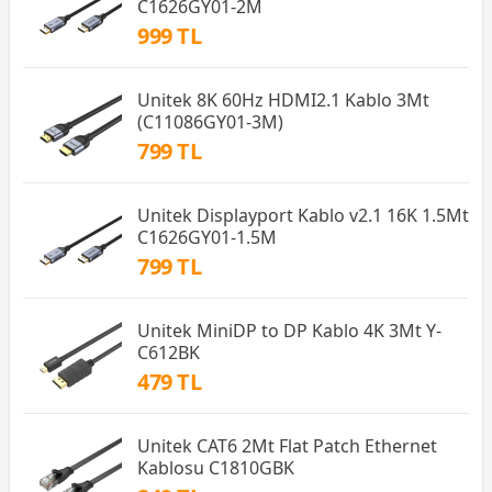
C1626GY01-2M
999 TL
Unitek 8K 60Hz HDMI2.1 Kablo 3Mt
(C11086GY01-3M)
799 TL
Unitek Displayport Kablo v2.1 16K 1.5Mt
C1626GY01-1.5M
799 TL
Unitek MiniDP to DP Kablo 4K 3Mt Y-
C612BK
479 TL
Unitek CAT6 2Mt Flat Patch Ethernet
Kablosu C1810GBK