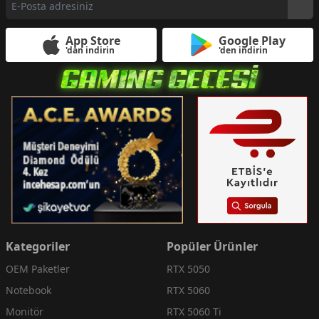
App Store
Google Play
'dan indirin
'den indirin
Kategoriler
Popüler Ürünler
OEM Paketler
RTX 5050
Notebook
RTX 5060
Monitör
RTX 5060 Ti