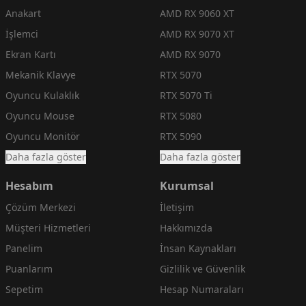
Anakart
AMD RX 9060 XT
İşlemci
AMD RX 9070 XT
Ekran Kartı
AMD RX 9070
Mekanik Klavye
RTX 5070
Oyuncu Kulaklık
RTX 5070 Ti
Oyuncu Mouse
RTX 5080
Oyuncu Monitör
RTX 5090
Daha fazla göster
Daha fazla göster
Hesabım
Kurumsal
Çözüm Merkezi
İletişim
Müşteri Hizmetleri
Hakkımızda
Panelim
İnsan Kaynakları
Puanlarım
Gizlilik ve Güvenlik
Sepetim
Hesap Numaraları