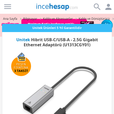
Incehesap
Ana Sayfa
Bilgisayar
Kablo ve Aksesuarlar
Kablo ve Dönüştürücü
Unitek Ürünleri 5 Yıl Garantilidir
Unitek
Hibrit USB-C/USB-A - 2.5G Gigabit
Ethernet Adaptörü (U1313CGY01)
PEŞİN
FİYATINA
3 TAKSİT