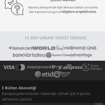
Alışveriş deneyimizle ilgili aklınıza takılan sorularda
dair kapsamlı ve güncel
bilgilere erişebilirsiniz.
12 AYA VARAN TAKSİT İMKANI
Güven
Damgası
E Bülten Aboneliği
Kampanyalarımızdan haberdar olmak için e-posta
adresinizi yazınız.