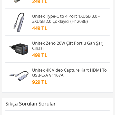
249 TL
Unitek Type-C to 4 Port 1XUSB 3.0 -
3XUSB 2.0 Çoklayıcı (H1208B)
449 TL
Unitek Zeno 20W Çift Portlu Gan Şarj
Cihazı
499 TL
Unitek 4K Video Capture Kart HDMI To
USB-C/A V1167A
929 TL
Sıkça Sorulan Sorular