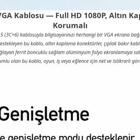
A Kablosu — Full HD 1080P, Altın K
Korumalı
15 (3C+6) kablosuyla bilgisayarınızı herhangi bir VGA ekrana bağ
estekleyen bu kablo, altın kaplama konektörler, çıplak bakır kabl
ğlayan ferrit boncuklu sağlam alüminyum folyo ekranlamaya sahip
umlu olan bu kablo, oyun, iş veya eğlence için net ve istikrarlı gör