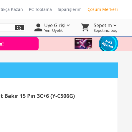
ştıkça Kazan
PC Toplama
Siparişlerim
Çözüm Merkezi
Üye Girişi
Sepetim
Yeni Üyelik
Sepetiniz boş
 Bakır 15 Pin 3C+6 (Y-C506G)