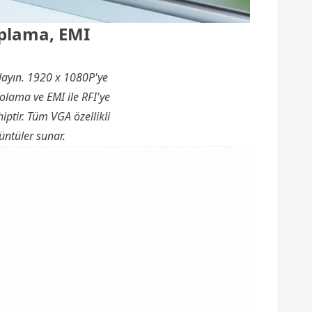
aplama, EMI
layın. 1920 x 1080P'ye
olama ve EMI ile RFI'ye
tir. Tüm VGA özellikli
üntüler sunar.