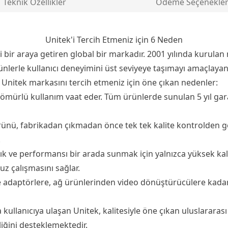
Teknik Özellikler
Ödeme Seçenekler
Unitek'i Tercih Etmeniz için 6 Neden
eyi bir araya getiren global bir markadır. 2001 yılında kurul
 ürünlerle kullanıcı deneyimini üst seviyeye taşımayı amaçla
 Unitek markasını tercih etmeniz için öne çıkan nedenler:
 ömürlü kullanım vaat eder. Tüm ürünlerde sunulan 5 yıl gar
nü, fabrikadan çıkmadan önce tek tek kalite kontrolden geçir
.
lık ve performansı bir arada sunmak için yalnızca yüksek kal
z çalışmasını sağlar.
adaptörlere, ağ ürünlerinden video dönüştürücülere kadar g
llanıcıya ulaşan Unitek, kalitesiyle öne çıkan uluslararası 
iğini desteklemektedir.