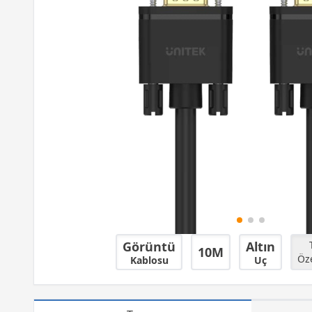
Görüntü
Altın
T
10M
Öze
Kablosu
Uç