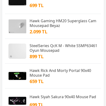
699 TL
Hawk Gaming HM20 Superglass Cam
Mousepad Beyaz
2.099 TL
SteelSeries QcK M - White SSMP63461
Oyun Mousepad
899 TL
Hawk Rick And Morty Portal 90x40
Mouse Pad
659 TL
Hawk Siyah Sakura 90x40 Mouse Pad
699 TL