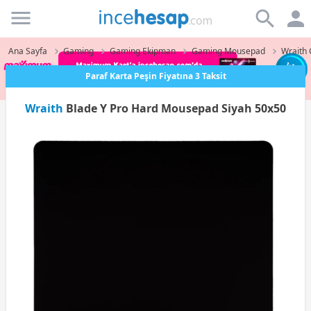
Incehesap
Ana Sayfa
Gaming
Gaming Ekipman
Gaming Mousepad
Wraith
Paraf Karta Peşin Fiyatına 3 Taksit
Wraith
Blade Y Pro Hard Mousepad Siyah 50x50