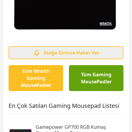
Stoğa Girince Haber Ver
Tüm Wraith
Tüm Gaming
Gaming
MousePadler
MousePadler
En Çok Satılan Gaming Mousepad Listesi
Gamepower GP700 RGB Kumaş