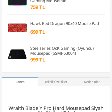
Gaming MousePad
759 TL
Hawk Red Dragon 90x40 Mouse Pad
699 TL
Steelseries QcK Gaming (Oyuncu)
Mousepad (SSMP63004)
999 TL
Tanım
Teknik Özellikler
Neden Biz?
Wraith Blade Y Pro Hard Mousepad Siyah