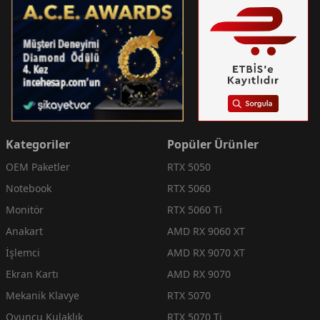
Kategoriler
Popüler Ürünler
OEM Paketler
RTX 5050
Notebook
RTX 5060
Monitör
RTX 5060 Ti
Anakart
AMD RX 9060 XT
İşlemci
AMD RX 9070 XT
Ekran Kartı
AMD RX 9070
Mekanik Klavye
RTX 5070
Oyuncu Kulaklık
RTX 5070 Ti