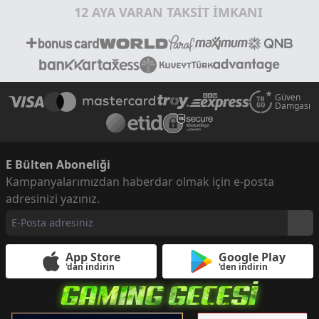
12 AYA VARAN TAKSİT İMKANI
Güven
Damgası
E Bülten Aboneliği
Kampanyalarımızdan haberdar olmak için e-posta
adresinizi yazınız.
App Store
Google Play
'dan indirin
'den indirin