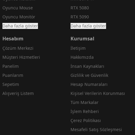
Oyuncu Mouse
RTX 5080
Oyuncu Monitör
RTX 5090
Daha fazla göster
Daha fazla göster
Hesabım
Kurumsal
Çözüm Merkezi
İletişim
Müşteri Hizmetleri
Hakkımızda
Panelim
İnsan Kaynakları
Puanlarım
Gizlilik ve Güvenlik
Sepetim
Hesap Numaraları
Alışveriş Listem
Kişisel Verilerin Korunması
Tüm Markalar
İşlem Rehberi
Çerez Politikası
Mesafeli Satış Sözleşmesi