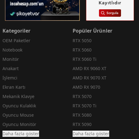
Kategoriler
Popüler Ürünler
OEM Paketler
RTX 5050
Notebook
RTX 5060
Monitör
RTX 5060 Ti
Anakart
AMD RX 9060 XT
İşlemci
AMD RX 9070 XT
Ekran Kartı
AMD RX 9070
Mekanik Klavye
RTX 5070
Oyuncu Kulaklık
RTX 5070 Ti
Oyuncu Mouse
RTX 5080
Oyuncu Monitör
RTX 5090
Daha fazla göster
Daha fazla göster