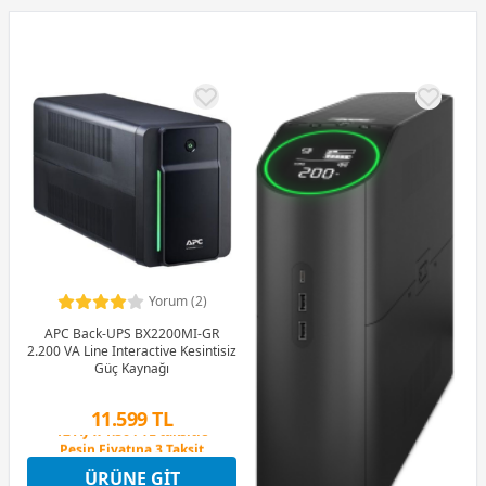
Yorum (2)
APC Back-UPS BX2200MI-GR
2.200 VA Line Interactive Kesintisiz
Güç Kaynağı
11.599 TL
Peşin Fiyatına 3 Taksit
12 Ay x 1.364 TL taksitle
ÜRÜNE GIT
Peşin Fiyatına 3 Taksit