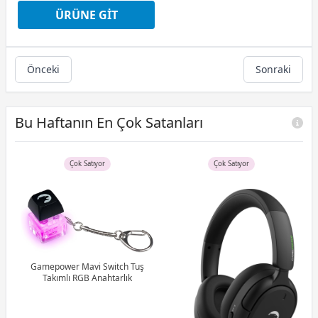
12 Ay x 2.153 TL taksitle
ÜRÜNE GIT
Peşin Fiyatına 3 Taksit
Önceki
Sonraki
Bu Haftanın En Çok Satanları
Çok Satıyor
Çok Satıyor
uş
Gamepower Mavi Switch Tuş
tch
Takımlı RGB Anahtarlık
G
1M