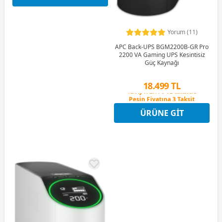
Yorum (11)
APC Back-UPS BGM2200B-GR Pro
2200 VA Gaming UPS Kesintisiz
Güç Kaynağı
18.499 TL
Peşin Fiyatına 3 Taksit
12 Ay x 2.176 TL taksitle
ÜRÜNE GIT
Peşin Fiyatına 3 Taksit