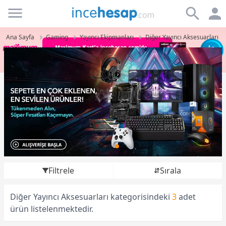
Incehesap
Ana Sayfa
Gaming
Yayıncı Ekipmanları
Diğer Yayıncı Aksesuarları
Filtrele
Sırala
Diğer Yayıncı Aksesuarları kategorisindeki
3
adet
ürün listelenmektedir.