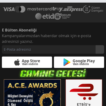
Güven
Damgası
E Bülten Aboneliği
Kampanyalarımızdan haberdar olmak için e-posta
adresinizi yazınız.
App Store
Google Play
'dan indirin
'den indirin