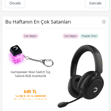
Önceki
Sonraki
Bu Haftanın En Çok Satanları
Çok Satıyor
Çok Satıyor
Popüler Ürün
B)
Ram
Gamepower Mavi Switch Tuş
Takımlı RGB Anahtarlık
G
1M
Peşin Fiyatına 3 Taksit
649 TL
12 Ay x 76 TL taksitle
Peşin Fiyatına 3 Taksit