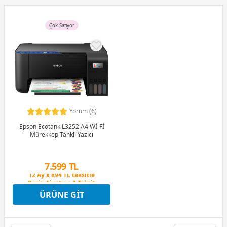
Çok Satıyor
Yorum (6)
Epson Ecotank L3252 A4 Wİ-Fİ
Mürekkep Tanklı Yazıcı
Peşin Fiyatına 3 Taksit
7.599 TL
12 Ay x 894 TL taksitle
Peşin Fiyatına 3 Taksit
ÜRÜNE GIT