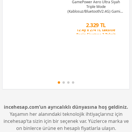
GamePower Aero Ultra Siyah
Triple Mode
(Kablosuz/Bluetooth/2.4G) Gaming
(Oyuncu) Kulaklık
Peşin Fiyatına 3 Taksit
2.329 TL
12 Ay x 274 TL taksitle
Peşin Fiyatına 3 Taksit
incehesap.com’un ayrıcalıklı dünyasına hoş geldiniz.
Yaşamın her alanındaki teknolojik ihtiyaçlarınız için
incehesap’ta sizin için bir seçenek var. Yüzlerce marka ve
on binlerce ürüne en hesaplı fiyatlarla ulaşın.