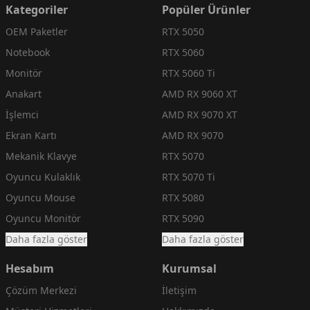
Kategoriler
Popüler Ürünler
OEM Paketler
RTX 5050
Notebook
RTX 5060
Monitör
RTX 5060 Ti
Anakart
AMD RX 9060 XT
İşlemci
AMD RX 9070 XT
Ekran Kartı
AMD RX 9070
Mekanik Klavye
RTX 5070
Oyuncu Kulaklık
RTX 5070 Ti
Oyuncu Mouse
RTX 5080
Oyuncu Monitör
RTX 5090
Daha fazla göster
Daha fazla göster
Hesabım
Kurumsal
Çözüm Merkezi
İletişim