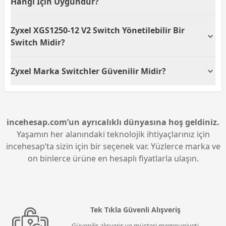
Hangi İçin Uygundur?
port ve 1 adet SFP+ port yer alır.
Çoklu gigabit portları, yüksek bant genişliği
Zyxel XGS1250-12 V2 Switch Yönetilebilir Bir
gerektiren uygulamaları desteklemek için uygundur.
Örneğin, büyük veri transferleri, video konferanslar
Switch Midir?
veya yüksek performanslı iş istasyonları için ideal bir
çözüm sunar.
Evet, Zyxel XGS1250-12 V2 web tabanlı yönetim
Zyxel Marka Switchler Güvenilir Midir?
özelliklerine sahip yönetilebilir bir switch'dir.
Kullanıcılar, ağ yapılandırmalarını ve
Zyxel, ağ çözümlerinde yıllarca edindiği deneyimi ve
optimizasyonlarını web arayüzü üzerinden kolayca
teknolojik yenilikleriyle güvenilir bir marka olarak
gerçekleştirebilirler.
bilinir. XGS1250-12 V2 modeli de bu güveni, kaliteli
performans ve esnek ağ yönetimi olanaklarıyla
incehesap.com’un ayrıcalıklı dünyasına hoş geldiniz.
zenginleştirir.
Yaşamın her alanındaki teknolojik ihtiyaçlarınız için
incehesap’ta sizin için bir seçenek var. Yüzlerce marka ve
on binlerce ürüne en hesaplı fiyatlarla ulaşın.
Tek Tıkla Güvenli Alışveriş
Güvenilir alışveriş ve müşteri memnuniyeti