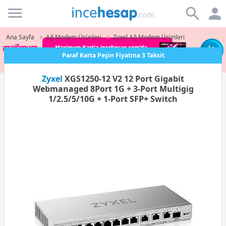
Incehesap
Ana Sayfa
Ağ Modem Ürünleri
Zyxel Ağ Modem Ürünleri
Paraf Karta Peşin Fiyatına 3 Taksit
Zyxel
XGS1250-12 V2 12 Port Gigabit
Webmanaged 8Port 1G + 3-Port Multigig
1/2.5/5/10G + 1-Port SFP+ Switch