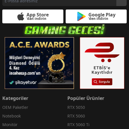
App Store
Google Play
'dan indirin
'den indirin
Kategoriler
Popüler Ürünler
OEM Paketler
RTX 5050
Notebook
RTX 5060
Monitör
RTX 5060 Ti