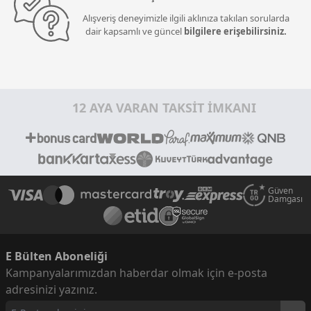
Alışveriş deneyimizle ilgili aklınıza takılan sorularda
dair kapsamlı ve güncel
bilgilere erişebilirsiniz.
12 AYA VARAN TAKSİT İMKANI
Güven
Damgası
E Bülten Aboneliği
Kampanyalarımızdan haberdar olmak için e-posta
adresinizi yazınız.