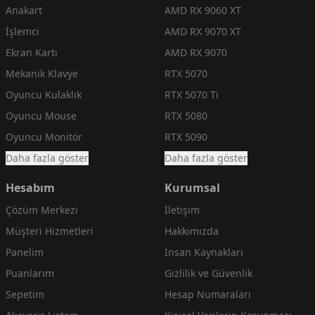
Anakart
AMD RX 9060 XT
İşlemci
AMD RX 9070 XT
Ekran Kartı
AMD RX 9070
Mekanik Klavye
RTX 5070
Oyuncu Kulaklık
RTX 5070 Ti
Oyuncu Mouse
RTX 5080
Oyuncu Monitör
RTX 5090
Daha fazla göster
Daha fazla göster
Hesabım
Kurumsal
Çözüm Merkezi
İletişim
Müşteri Hizmetleri
Hakkımızda
Panelim
İnsan Kaynakları
Puanlarım
Gizlilik ve Güvenlik
Sepetim
Hesap Numaraları