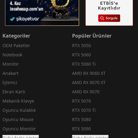
Kategoriler
Popüler Ürünler
OEM Paketler
RTX 5050
Notebook
RTX 5060
Monitör
RTX 5060 Ti
Anakart
AMD RX 9060 XT
İşlemci
AMD RX 9070 XT
Ekran Kartı
AMD RX 9070
Mekanik Klavye
RTX 5070
Oyuncu Kulaklık
RTX 5070 Ti
Oyuncu Mouse
RTX 5080
Oyuncu Monitör
RTX 5090
Daha fazla göster
Daha fazla göster