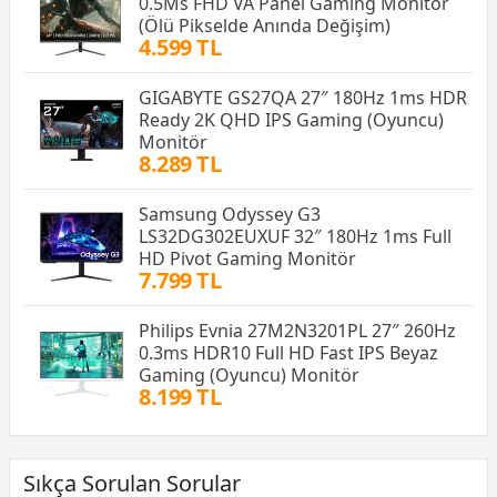
0.5Ms FHD VA Panel Gaming Monitör
(Ölü Pikselde Anında Değişim)
4.599 TL
GIGABYTE GS27QA 27″ 180Hz 1ms HDR
Ready 2K QHD IPS Gaming (Oyuncu)
Monitör
8.289 TL
Samsung Odyssey G3
LS32DG302EUXUF 32″ 180Hz 1ms Full
HD Pivot Gaming Monitör
7.799 TL
Philips Evnia 27M2N3201PL 27″ 260Hz
0.3ms HDR10 Full HD Fast IPS Beyaz
Gaming (Oyuncu) Monitör
8.199 TL
Sıkça Sorulan Sorular