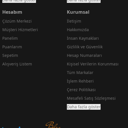
Hesabım
Kurumsal
Çözüm Merkezi
İletişim
Müşteri Hizmetleri
Hakkımızda
Panelim
İnsan Kaynakları
Puanlarım
Gizlilik ve Güvenlik
Sepetim
Hesap Numaraları
Alışveriş Listem
Kişisel Verilerin Korunması
Tüm Markalar
İşlem Rehberi
Çerez Politikası
Mesafeli Satış Sözleşmesi
Daha fazla göster