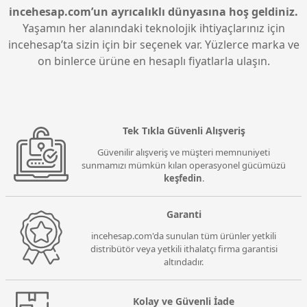
derin ve canlı görünmesini sağlar, özellikle karanlık
incehesap.com’un ayrıcalıklı dünyasına hoş geldiniz.
sahnelerde detayların daha belirgin olmasını
Yaşamın her alanındaki teknolojik ihtiyaçlarınız için
mümkün kılar.
incehesap’ta sizin için bir seçenek var. Yüzlerce marka ve
on binlerce ürüne en hesaplı fiyatlarla ulaşın.
Tek Tıkla Güvenli Alışveriş
Güvenilir alışveriş ve müşteri memnuniyeti
sunmamızı mümkün kılan operasyonel gücümüzü
keşfedin
.
Garanti
incehesap.com'da sunulan tüm ürünler yetkili
distribütör veya yetkili ithalatçı firma garantisi
altındadır.
Kolay ve Güvenli İade