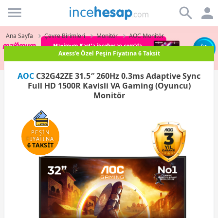
Incehesap
Ana Sayfa
Çevre Birimleri
Monitör
AOC Monitör
Paraf Karta Peşin Fiyatına 3 Taksit
AOC
C32G42ZE 31.5″ 260Hz 0.3ms Adaptive Sync
Full HD 1500R Kavisli VA Gaming (Oyuncu)
Monitör
PEŞİN
FİYATINA
6 TAKSİT