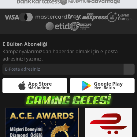
Güven
Damgası
E Bülten Aboneliği
Kampanyalarımızdan haberdar olmak için e-posta
adresinizi yazınız.
App Store
Google Play
'dan indirin
'den indirin