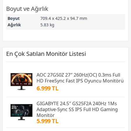
Boyut ve Ağırlık
Boyut
709.4 x 425.2 x 94.7 mm
Ağırlık
5.83 kg
En Çok Satılan Monitör Listesi
AOC 27G50Z 27″ 260Hz(OC) 0.3ms Full
HD FreeSync Fast IPS Oyuncu Monitörü
6.999 TL
GIGABYTE 24.5″ GS25F2A 240Hz 1Ms
Adaptive-Sync SS IPS Full HD Gaming
Monitör
5.999 TL