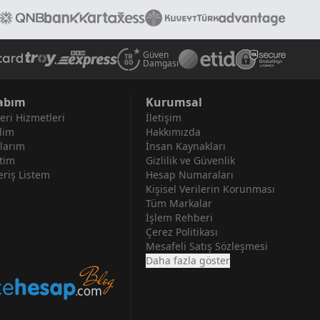
Güven
Damgası
abım
Kurumsal
eri Hizmetleri
İletişim
lim
Hakkımızda
larım
İnsan Kaynakları
tim
Gizlilik ve Güvenlik
eriş Listem
Hesap Numaraları
Kişisel Verilerin Korunması
Tüm Markalar
İşlem Rehberi
Çerez Politikası
Mesafeli Satış Sözleşmesi
Daha fazla göster