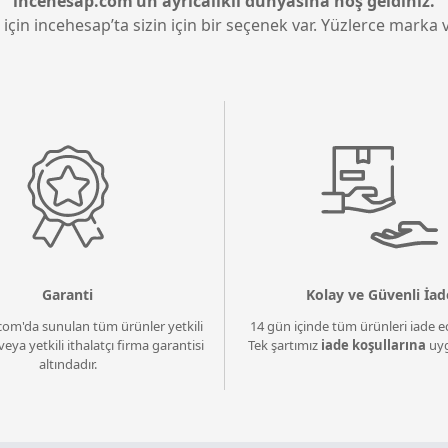
incehesap.com’un ayrıcalıklı dünyasına hoş geldiniz.
 için incehesap’ta sizin için bir seçenek var. Yüzlerce marka v
Garanti
Kolay ve Güvenli İad
com'da sunulan tüm ürünler yetkili
14 gün içinde tüm ürünleri iade ed
veya yetkili ithalatçı firma garantisi
Tek şartımız
iade koşullarına
uyg
altındadır.