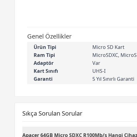
Genel Özellikler
Ürün Tipi
Micro SD Kart
Ram Tipi
MicroSDXC, Micro
Adaptör
Var
Kart Sınıfı
UHS-I
Garanti
5 Yıl Sınırlı Garanti
Sıkça Sorulan Sorular
Apacer 64GB Micro SDXC R100Mb/s Hangi Cihazl