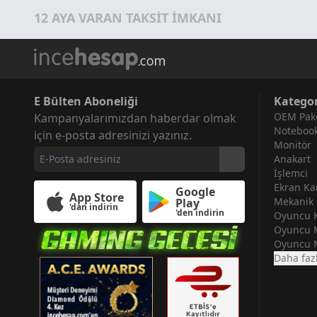
12 AYA VARAN TAKSİT İMKANI
E Bülten Aboneliği
Kategor
OEM Pake
Kampanyalarımızdan haberdar olmak
Noteboo
için e-posta adresinizi yazınız.
Monitör
Anakart
İşlemci
Ekran Kar
Google
App Store
Mekanik 
Play
'dan indirin
'den indirin
Oyuncu K
Oyuncu 
Oyuncu 
Daha faz