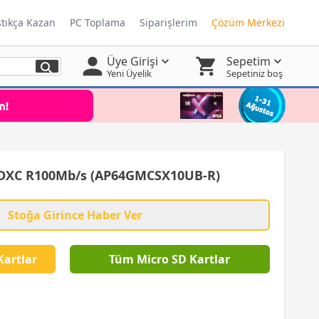
ştıkça Kazan
PC Toplama
Siparişlerim
Çözüm Merkezi
Üye Girişi
Sepetim
Yeni Üyelik
Sepetiniz boş
DXC R100Mb/s (AP64GMCSX10UB-R)
Stoğa Girince Haber Ver
Kartlar
Tüm Micro SD Kartlar