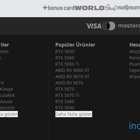
iler
Popüler Ürünler
Hes
tler
RTX 5050
Müşt
k
RTX 5060
Pane
RTX 5060 Ti
Puan
AMD RX 9060 XT
Sepe
AMD RX 9070 XT
Alışv
tı
AMD RX 9070
Klavye
RTX 5070
ulaklık
RTX 5070 Ti
Mouse
RTX 5080
Monitör
RTX 5090
la göster
Daha fazla göster