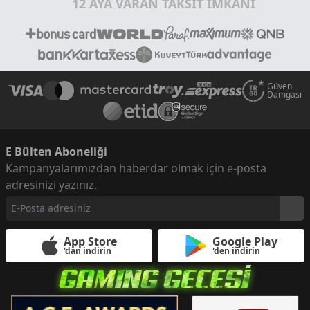
12 AYA VARAN TAKSİT İMKANI
Güven
Damgası
E Bülten Aboneliği
Kampanyalarımızdan haberdar olmak için e-posta
adresinizi yazınız.
App Store
Google Play
'dan indirin
'den indirin