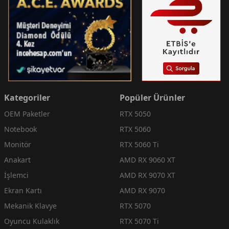
Kategoriler
Popüler Ürünler
OEM Paketler
RTX 5050
Notebook
RTX 5060
Monitör
RTX 5060 Ti
Anakart
AMD RX 9060 XT
İşlemci
AMD RX 9070 XT
Ekran Kartı
AMD RX 9070
Mekanik Klavye
RTX 5070
Oyuncu Kulaklık
RTX 5070 Ti