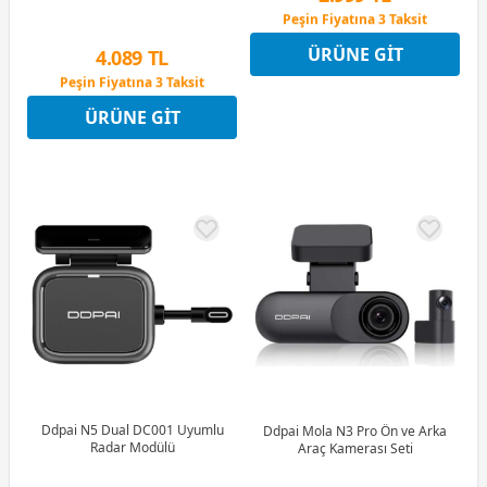
Peşin Fiyatına 3 Taksit
4 Ay x 833 TL taksitle
ÜRÜNE GIT
4.089 TL
Peşin Fiyatına 3 Taksit
Peşin Fiyatına 3 Taksit
4 Ay x 1.136 TL taksitle
ÜRÜNE GIT
Peşin Fiyatına 3 Taksit
Ddpai N5 Dual DC001 Uyumlu
Ddpai Mola N3 Pro Ön ve Arka
Radar Modülü
Araç Kamerası Seti