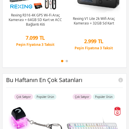
Rexing R316 4K GPS Wi-Fi Araç
Rexing V1 Lite 2k Wifi Araç
Kamerası + 64GB SD Kart ve ACC
Kamerası + 32GB Sd Kart
Bağlantı Kiti
PS
P
rt
A
7.099 TL
2.999 TL
Peşin Fiyatına 3 Taksit
Peşin Fiyatına 3 Taksit
4 Ay x 1.972 TL taksitle
4 Ay x 833 TL taksitle
Peşin Fiyatına 3 Taksit
Peşin Fiyatına 3 Taksit
Bu Haftanın En Çok Satanları
Çok Satıyor
Popüler Ürün
Çok Satıyor
Popüler Ürün
R5