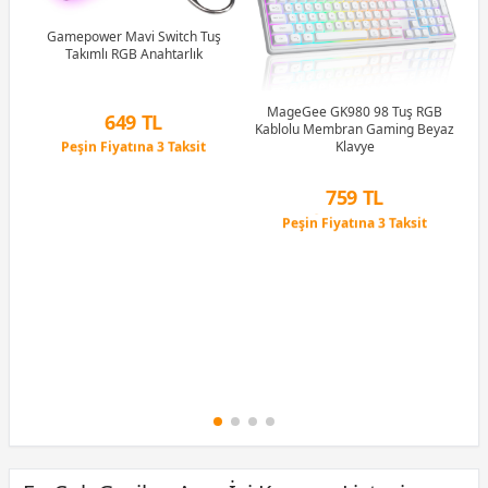
u)
)
Gamepower Mavi Switch Tuş
Takımlı RGB Anahtarlık
Li
MageGee GK980 98 Tuş RGB
649 TL
Kablolu Membran Gaming Beyaz
Peşin Fiyatına 3 Taksit
Klavye
12 Ay x 76 TL taksitle
Peşin Fiyatına 3 Taksit
759 TL
Peşin Fiyatına 3 Taksit
12 Ay x 89 TL taksitle
Peşin Fiyatına 3 Taksit