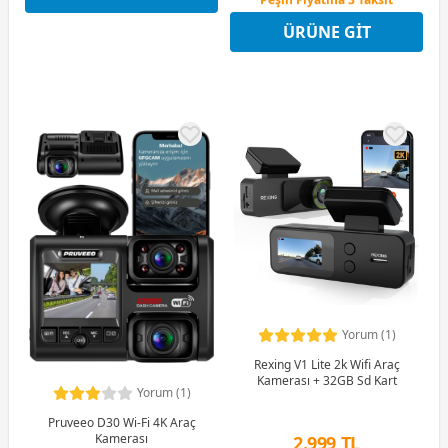
4 Ay x 1.969 TL taksitle
ÜRÜNE GIT
Peşin Fiyatına 3 Taksit
Yorum (1)
Rexing V1 Lite 2k Wifi Araç
Kamerası + 32GB Sd Kart
Yorum (1)
Pruveeo D30 Wi-Fi 4K Araç
Kamerası
2.999 TL