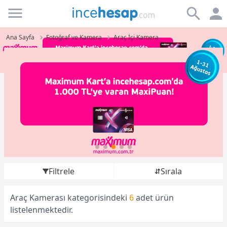
Incehesap
Ana Sayfa
Fotoğraf ve Kamera
Araç İçi Kamera
Filtrele
Sırala
Araç Kamerası kategorisindeki
6
adet ürün
listelenmektedir.