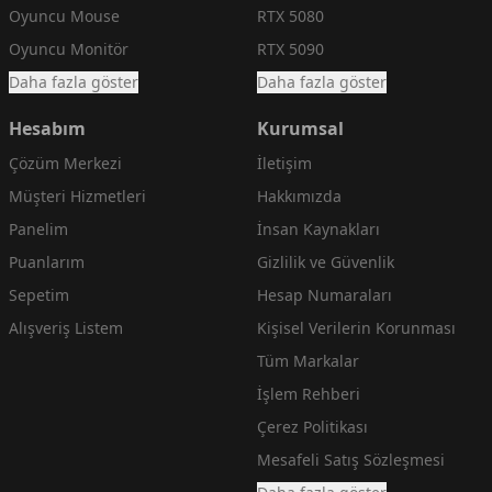
Oyuncu Mouse
RTX 5080
Oyuncu Monitör
RTX 5090
Daha fazla göster
Daha fazla göster
Hesabım
Kurumsal
Çözüm Merkezi
İletişim
Müşteri Hizmetleri
Hakkımızda
Panelim
İnsan Kaynakları
Puanlarım
Gizlilik ve Güvenlik
Sepetim
Hesap Numaraları
Alışveriş Listem
Kişisel Verilerin Korunması
Tüm Markalar
İşlem Rehberi
Çerez Politikası
Mesafeli Satış Sözleşmesi