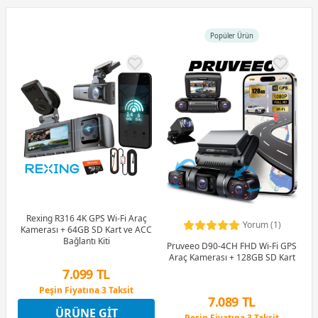
Popüler Ürün
Rexing R316 4K GPS Wi-Fi Araç
Yorum (1)
Kamerası + 64GB SD Kart ve ACC
Bağlantı Kiti
Pruveeo D90-4CH FHD Wi-Fi GPS
Araç Kamerası + 128GB SD Kart
7.099 TL
Peşin Fiyatına 3 Taksit
7.089 TL
4 Ay x 1.972 TL taksitle
ÜRÜNE GIT
Peşin Fiyatına 3 Taksit
Peşin Fiyatına 3 Taksit