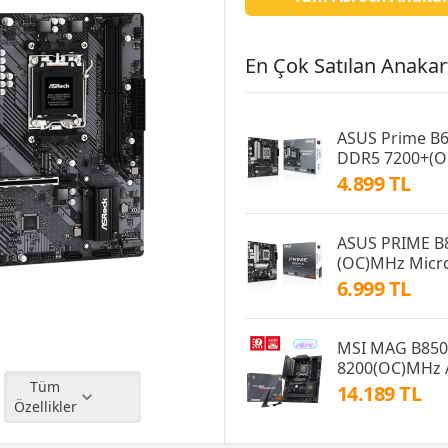
En Çok Satılan Anakart
ASUS Prime B
DDR5 7200+(O
4.899 TL
ASUS PRIME B
(OC)MHz Micr
6.999 TL
MSI MAG B85
8200(OC)MHz 
Tüm
14.189 TL
Özellikler