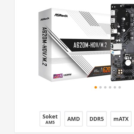
Soket
AMD
DDR5
mATX
AM5