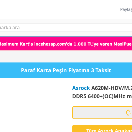
Payla
Paraf Karta Peşin Fiyatına 3 Taksit
Asrock
A620M-HDV/M.2
DDR5 6400+(OC)MHz m
Tüm Asrock Anakar