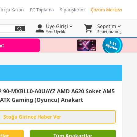
ştıkça Kazan
PC Toplama
Siparişlerim
Çözüm Merkezi
Üye Girişi
Sepetim
Yeni Üyelik
Sepetiniz boş
 90-MXBLL0-A0UAYZ AMD A620 Soket AM5
ATX Gaming (Oyuncu) Anakart
Stoğa Girince Haber Ver
tlar
Tüm Anakartlar