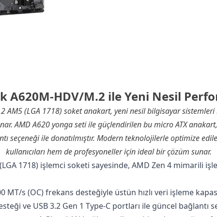
k A620M-HDV/M.2 ile Yeni Nesil Perf
M5 (LGA 1718) soket anakart, yeni nesil bilgisayar sistemleri
nar. AMD A620 yonga seti ile güçlendirilen bu micro ATX anakar
ntı seçeneği ile donatılmıştır. Modern teknolojilerle optimize edi
kullanıcıları hem de profesyoneller için ideal bir çözüm sunar.
LGA 1718) işlemci soketi sayesinde, AMD Zen 4 mimarili işl
0 MT/s (OC) frekans desteğiyle üstün hızlı veri işleme kapasi
desteği ve USB 3.2 Gen 1 Type-C portları ile güncel bağlantı s