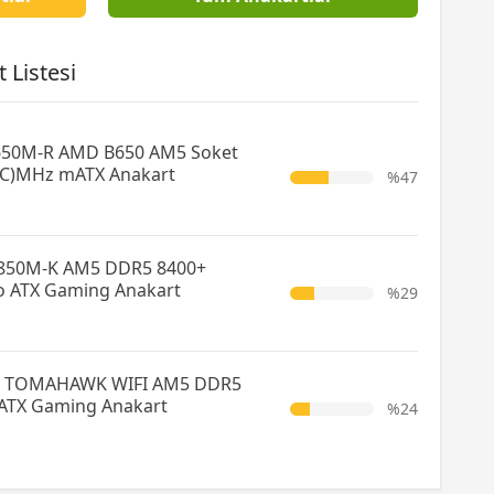
 Listesi
650M-R AMD B650 AM5 Soket
C)MHz mATX Anakart
%47
850M-K AM5 DDR5 8400+
o ATX Gaming Anakart
%29
0 TOMAHAWK WIFI AM5 DDR5
ATX Gaming Anakart
%24