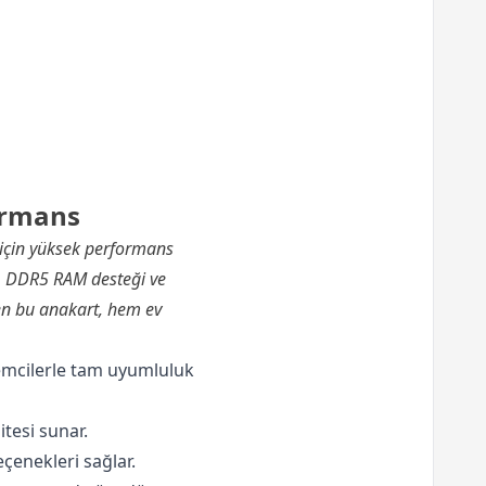
ormans
 için yüksek performans
t, DDR5 RAM desteği ve
len bu anakart, hem ev
emcilerle tam uyumluluk
tesi sunar.
eçenekleri sağlar.