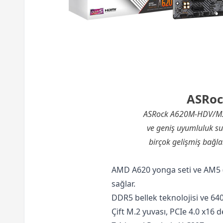
ASRoc
ASRock A620M-HDV/M.2 A
ve geniş uyumluluk su
birçok gelişmiş bağla
AMD A620 yonga seti ve AM5 (
sağlar.
DDR5 bellek teknolojisi ve 640
Çift M.2 yuvası, PCIe 4.0 x16 