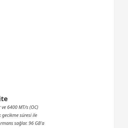
ite
r ve 6400 MT/s (OC)
k gecikme süresi ile
ormans sağlar. 96 GB'a