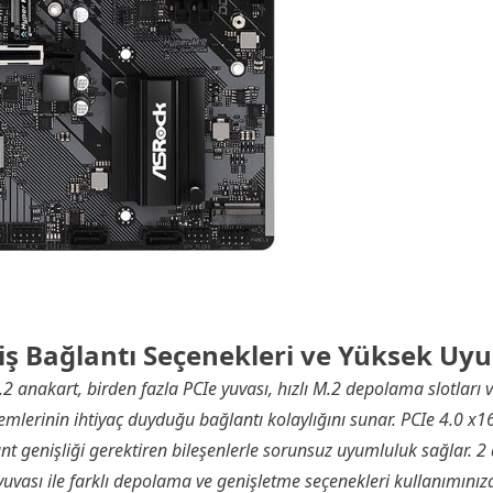
iş Bağlantı Seçenekleri ve Yüksek Uy
akart, birden fazla PCIe yuvası, hızlı M.2 depolama slotları ve 
emlerinin ihtiyaç duyduğu bağlantı kolaylığını sunar. PCIe 4.0 x16
ant genişliği gerektiren bileşenlerle sorunsuz uyumluluk sağlar. 2 
uvası ile farklı depolama ve genişletme seçenekleri kullanımınız