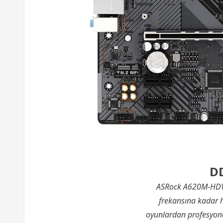
DD
ASRock A620M-HDV/M
frekansına kadar hı
oyunlardan profesyone