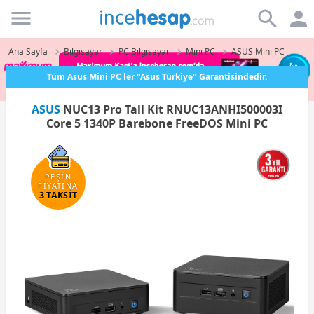
Incehesap
Ana Sayfa
Bilgisayar
PC Bilgisayar
Mini PC
ASUS Mini PC
Tüm Asus Mini PC ler "Asus Türkiye" Garantisindedir.
ASUS
NUC13 Pro Tall Kit RNUC13ANHI500003I
Core 5 1340P Barebone FreeDOS Mini PC
PEŞİN
FİYATINA
3 TAKSİT