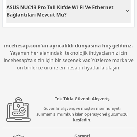
ihtiyaçlarına hitap eder.
ASUS NUC13 Pro, kompakt tasarımı ile alandan
ASUS NUC13 Pro Tall Kit'de Wi-Fi Ve Ethernet
tasarruf sağlarken, güçlü performansı ile çeşitli
uygulamaları rahatça çalıştırma imkanı sunar. Ayrıca,
Bağlantıları Mevcut Mu?
Thunderbolt 4 ve USB 3.2 gibi modern bağlantı
seçenekleri verimliliğinizi artırır.
Evet, ASUS NUC13 Pro, hem Wi-Fi hem de Ethernet
bağlantılarını desteklemektedir. Bu özellikler,
kullanıcıların hızlı ve güvenilir internet erişimi elde
etmelerine olanak tanır.
incehesap.com’un ayrıcalıklı dünyasına hoş geldiniz.
Yaşamın her alanındaki teknolojik ihtiyaçlarınız için
incehesap’ta sizin için bir seçenek var. Yüzlerce marka ve
on binlerce ürüne en hesaplı fiyatlarla ulaşın.
Tek Tıkla Güvenli Alışveriş
Güvenilir alışveriş ve müşteri memnuniyeti
sunmamızı mümkün kılan operasyonel gücümüzü
keşfedin
.
Garanti