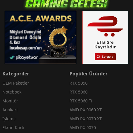
Kategoriler
Popüler Ürünler
OEM Paketler
RTX 5050
Notebook
RTX 5060
Monitör
RTX 5060 Ti
Anakart
AMD RX 9060 XT
İşlemci
AMD RX 9070 XT
Ekran Kartı
AMD RX 9070