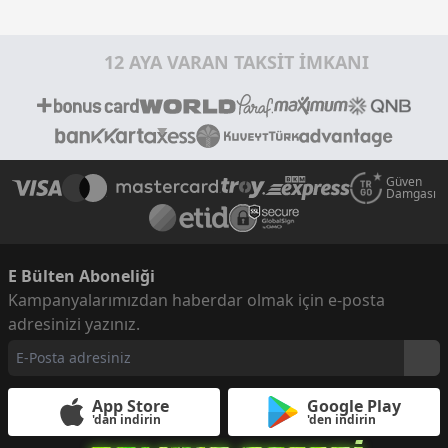
12 AYA VARAN TAKSİT İMKANI
Güven
Damgası
E Bülten Aboneliği
Kampanyalarımızdan haberdar olmak için e-posta
adresinizi yazınız.
App Store
Google Play
'dan indirin
'den indirin