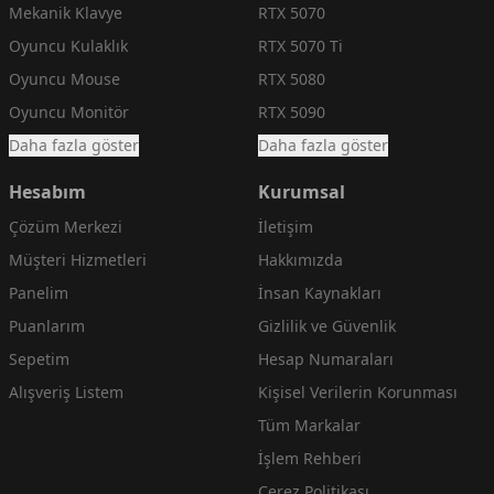
Mekanik Klavye
RTX 5070
Oyuncu Kulaklık
RTX 5070 Ti
Oyuncu Mouse
RTX 5080
Oyuncu Monitör
RTX 5090
Daha fazla göster
Daha fazla göster
Hesabım
Kurumsal
Çözüm Merkezi
İletişim
Müşteri Hizmetleri
Hakkımızda
Panelim
İnsan Kaynakları
Puanlarım
Gizlilik ve Güvenlik
Sepetim
Hesap Numaraları
Alışveriş Listem
Kişisel Verilerin Korunması
Tüm Markalar
İşlem Rehberi
Çerez Politikası