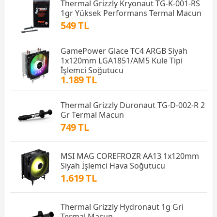
Thermal Grizzly Kryonaut TG-K-001-RS
1gr Yüksek Performans Termal Macun
549 TL
GamePower Glace TC4 ARGB Siyah
1x120mm LGA1851/AM5 Kule Tipi
İşlemci Soğutucu
1.189 TL
Thermal Grizzly Duronaut TG-D-002-R 2
Gr Termal Macun
749 TL
MSI MAG COREFROZR AA13 1x120mm
Siyah İşlemci Hava Soğutucu
1.619 TL
Thermal Grizzly Hydronaut 1g Gri
Termal Macun