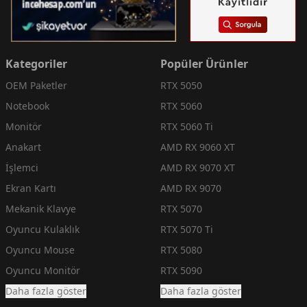
Kategoriler
Popüler Ürünler
OEM Paketler
RTX 5050
Notebook
RTX 5060
Monitör
RTX 5060 Ti
Anakart
AMD RX 9060 XT
İşlemci
AMD RX 9070 XT
Ekran Kartı
AMD RX 9070
Mekanik Klavye
RTX 5070
Oyuncu Kulaklık
RTX 5070 Ti
Oyuncu Mouse
RTX 5080
Oyuncu Monitör
RTX 5090
Daha fazla göster
Daha fazla göster