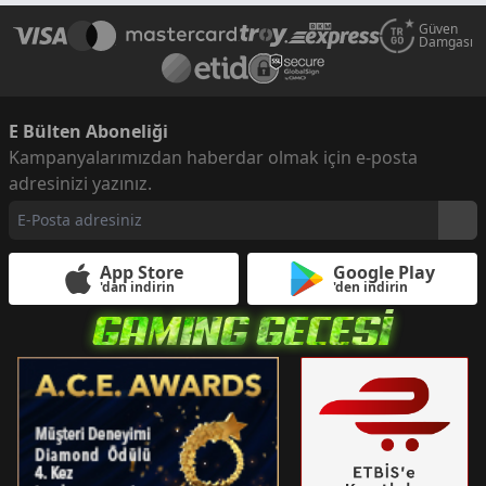
Güven
Damgası
E Bülten Aboneliği
Kampanyalarımızdan haberdar olmak için e-posta
adresinizi yazınız.
App Store
Google Play
'dan indirin
'den indirin