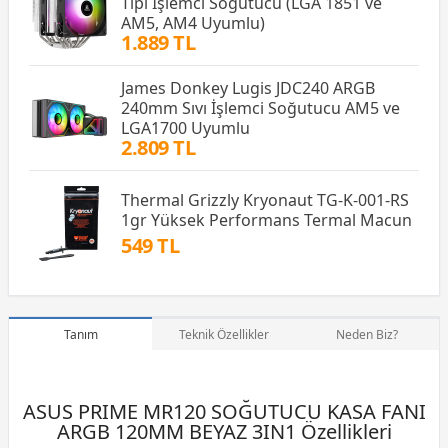
Tipi İşlemci Soğutucu (LGA 1851 ve
AM5, AM4 Uyumlu)
1.889 TL
James Donkey Lugis JDC240 ARGB
240mm Sıvı İşlemci Soğutucu AM5 ve
LGA1700 Uyumlu
2.809 TL
Thermal Grizzly Kryonaut TG-K-001-RS
1gr Yüksek Performans Termal Macun
549 TL
Tanım
Teknik Özellikler
Neden Biz?
ASUS PRIME MR120 SOĞUTUCU KASA FANI
ARGB 120MM BEYAZ 3IN1 Özellikleri