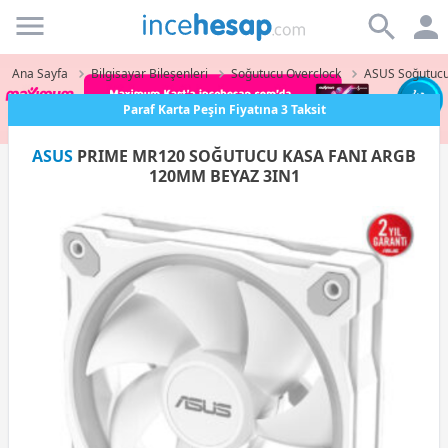
Incehesap
Ana Sayfa
Bilgisayar Bileşenleri
Soğutucu Overclock
ASUS Soğutucu
Paraf Karta Peşin Fiyatına 3 Taksit
ASUS
PRIME MR120 SOĞUTUCU KASA FANI ARGB
120MM BEYAZ 3IN1