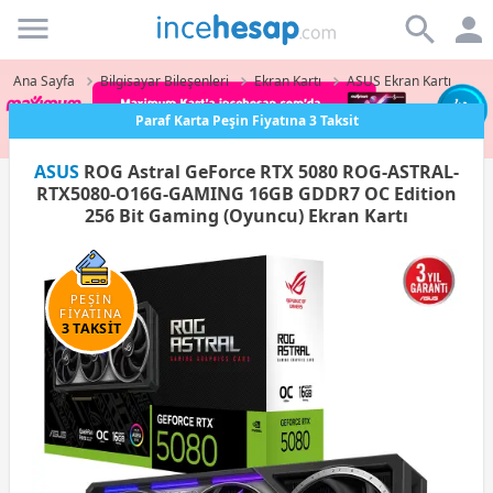
Incehesap
Ana Sayfa
Bilgisayar Bileşenleri
Ekran Kartı
ASUS Ekran Kartı
Paraf Karta Peşin Fiyatına 3 Taksit
ASUS
ROG Astral GeForce RTX 5080 ROG-ASTRAL-
RTX5080-O16G-GAMING 16GB GDDR7 OC Edition
256 Bit Gaming (Oyuncu) Ekran Kartı
PEŞİN
FİYATINA
3 TAKSİT