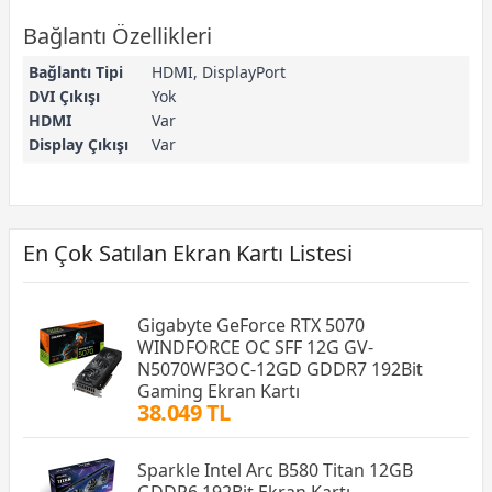
Bağlantı Özellikleri
Bağlantı Tipi
HDMI, DisplayPort
DVI Çıkışı
Yok
HDMI
Var
Display Çıkışı
Var
En Çok Satılan Ekran Kartı Listesi
Gigabyte GeForce RTX 5070
WINDFORCE OC SFF 12G GV-
N5070WF3OC-12GD GDDR7 192Bit
Gaming Ekran Kartı
38.049 TL
Sparkle Intel Arc B580 Titan 12GB
GDDR6 192Bit Ekran Kartı