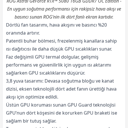
ROG Astral GeForce RTX™ 5080 16GB GDDR7 OC Edition -
En uygun soğutma performansı için rakipsiz hava akışı ve
basıncı sunan ROG’nin ilk dört fanlı ekran kartıdır.
Dörtlü fan tasarımı, hava akışını ve basıncı %20
oranında artırır.
Patentli buhar bölmesi, frezelenmiş kanallara sahip
ısı dağıtıcısı ile daha düşük GPU sıcaklıkları sunar.
Faz değişimli GPU termal dolgular, gelişmiş
performans ve güvenilirlik için uygun ısı aktarımı
sağlarken GPU sıcaklıklarını düşürür.
3,8 yuva tasarımı: Devasa soğutma bloğu ve kanat
dizisi, eksen teknolojili dört adet fanın ürettiği hava
akışı için optimize edildi.
Üstün GPU koruması sunan GPU Guard teknolojisi
GPU’nun dört köşesini de korurken GPU braketi ise
sağlam bir tutuş sağlar.