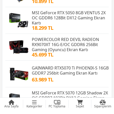
10.899 TL
MSI GeForce RTX 5050 8GB VENTUS 2X
OC GDDR6 128Bit DX12 Gaming Ekran
Kartı
18.299 TL
POWERCOLOR RED DEVIL RADEON
RX9070XT 16G-E/OC GDDR6 256Bit
Gaming (Oyuncu) Ekran Kartı
45.699 TL
GAINWARD RTX5070 Ti PHOENIX-S 16GB
GDDR7 256bit Gaming Ekran Kartı
63.989 TL
MSI GeForce RTX 5070 12GB Shadow 2X
OC GDRR7 192Bit DX12 Gaming Ekran
Kartı
Ana Sayfa
Kategoriler
PC Toplama
Sepet
Siparişlerim
47.069 TL