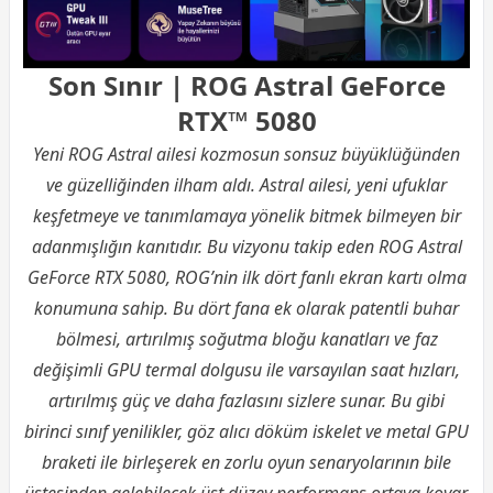
Son Sınır | ROG Astral GeForce
RTX™ 5080
Yeni ROG Astral ailesi kozmosun sonsuz büyüklüğünden
ve güzelliğinden ilham aldı. Astral ailesi, yeni ufuklar
keşfetmeye ve tanımlamaya yönelik bitmek bilmeyen bir
adanmışlığın kanıtıdır. Bu vizyonu takip eden ROG Astral
GeForce RTX 5080, ROG’nin ilk dört fanlı ekran kartı olma
konumuna sahip. Bu dört fana ek olarak patentli buhar
bölmesi, artırılmış soğutma bloğu kanatları ve faz
değişimli GPU termal dolgusu ile varsayılan saat hızları,
artırılmış güç ve daha fazlasını sizlere sunar. Bu gibi
birinci sınıf yenilikler, göz alıcı döküm iskelet ve metal GPU
braketi ile birleşerek en zorlu oyun senaryolarının bile
üstesinden gelebilecek üst düzey performans ortaya koyar.