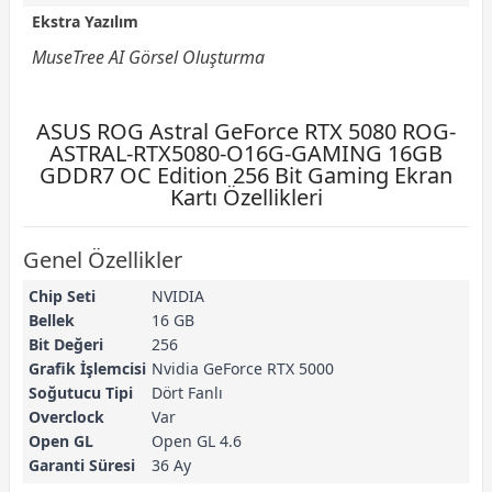
Ekstra Yazılım
MuseTree AI Görsel Oluşturma
ASUS ROG Astral GeForce RTX 5080 ROG-
ASTRAL-RTX5080-O16G-GAMING 16GB
GDDR7 OC Edition 256 Bit Gaming Ekran
Kartı Özellikleri
Genel Özellikler
Chip Seti
NVIDIA
Bellek
16 GB
Bit Değeri
256
Grafik İşlemcisi
Nvidia GeForce RTX 5000
Soğutucu Tipi
Dört Fanlı
Overclock
Var
Open GL
Open GL 4.6
Garanti Süresi
36 Ay