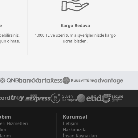
e
Kargo Bedava
ebilirsiniz.
1.000 TL ve üzeri tüm alışverişlerinizde kargo
un olması.
ücreti bizden.
Güven
Damgası
abım
Kurumsal
eri Hizmetleri
İletişim
lim
Hakkımızda
larım
İnsan Kaynakları