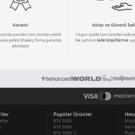
Garanti
Kolay ve Güvenli İad
com'da sunulan tüm ürünler yetkili
14 gün içinde tüm ürünleri iade ed
veya yetkili ithalatçı firma garantisi
Tek şartımız
iade koşullarına
uyg
altındadır.
iler
Popüler Ürünler
Hes
tler
RTX 5050
Müşt
k
RTX 5060
Pane
RTX 5060 Ti
Puan