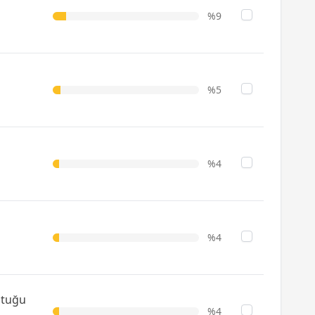
%9
%5
%4
%4
ltuğu
%4