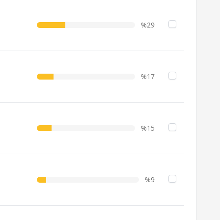
%29
%17
%15
%9