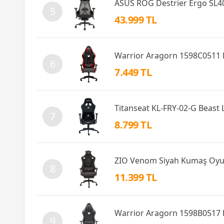
ASUS ROG Destrier Ergo SL4
5
43.999 TL
Warrior Aragorn 1598C0511 
6
7.449 TL
Titanseat KL-FRY-02-G Beast
7
8.799 TL
ZIO Venom Siyah Kumaş Oyu
8
11.399 TL
Warrior Aragorn 1598B0517 
9