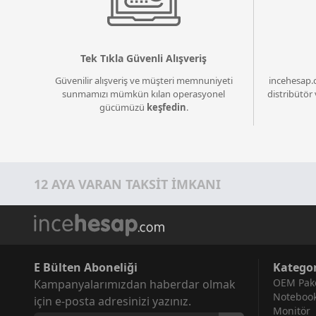
Tek Tıkla Güvenli Alışveriş
Güvenilir alışveriş ve müşteri memnuniyeti
incehesap.
sunmamızı mümkün kılan operasyonel
distribütör 
gücümüzü
keşfedin
.
12 AYA VARAN TAKSİT İMKANI
E Bülten Aboneliği
Kategor
OEM Pake
Kampanyalarımızdan haberdar olmak
Noteboo
için e-posta adresinizi yazınız.
Monitör