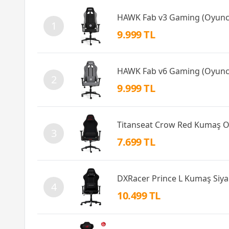
HAWK Fab v3 Gaming (Oyunc
1
9.999 TL
HAWK Fab v6 Gaming (Oyunc
2
9.999 TL
Titanseat Crow Red Kumaş 
3
7.699 TL
DXRacer Prince L Kumaş Siy
4
10.499 TL