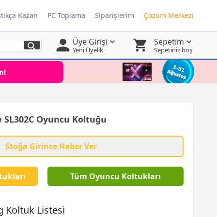
ştıkça Kazan
PC Toplama
Siparişlerim
Çözüm Merkezi
Üye Girişi
Sepetim
Yeni Üyelik
Sepetiniz boş
 SL302C Oyuncu Koltuğu
Stoğa Girince Haber Ver
ukları
Tüm Oyuncu Koltukları
 Koltuk Listesi