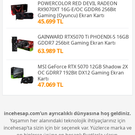
POWERCOLOR RED DEVIL RADEON
RX9070XT 16G-E/OC GDDR6 256Bit
Gaming (Oyuncu) Ekran Kartı
45.699 TL
GAINWARD RTX5070 Ti PHOENIX-S 16GB
GDDR7 256bit Gaming Ekran Kartı
63.989 TL
MSI GeForce RTX 5070 12GB Shadow 2X
OC GDRR7 192Bit DX12 Gaming Ekran
Kartı
47.069 TL
incehesap.com’un ayrıcalıklı dünyasına hoş geldiniz.
Yaşamın her alanındaki teknolojik ihtiyaçlarınız için
incehesap’ta sizin için bir seçenek var. Yüzlerce marka ve
on binlerce ürüne en hesaplı fiyatlarla ulaşın.