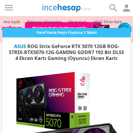
Incehesap
Ana Sayfa
Bilgisayar Bileşenleri
Ekran Kartı
ASUS Ekran Kartı
Paraf Karta Peşin Fiyatına 3 Taksit
ASUS
ROG Strix GeForce RTX 5070 12GB ROG-
STRIX-RTX5070-12G-GAMING GDDR7 192 Bit DLSS
4 Ekran Kartı Gaming (Oyuncu) Ekran Kartı