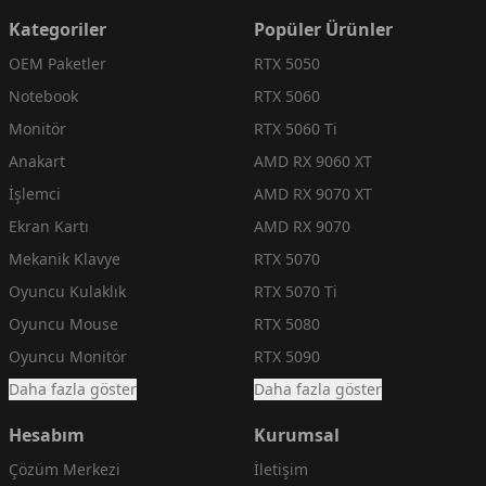
Kategoriler
Popüler Ürünler
OEM Paketler
RTX 5050
Notebook
RTX 5060
Monitör
RTX 5060 Ti
Anakart
AMD RX 9060 XT
İşlemci
AMD RX 9070 XT
Ekran Kartı
AMD RX 9070
Mekanik Klavye
RTX 5070
Oyuncu Kulaklık
RTX 5070 Ti
Oyuncu Mouse
RTX 5080
Oyuncu Monitör
RTX 5090
Daha fazla göster
Daha fazla göster
Hesabım
Kurumsal
Çözüm Merkezi
İletişim