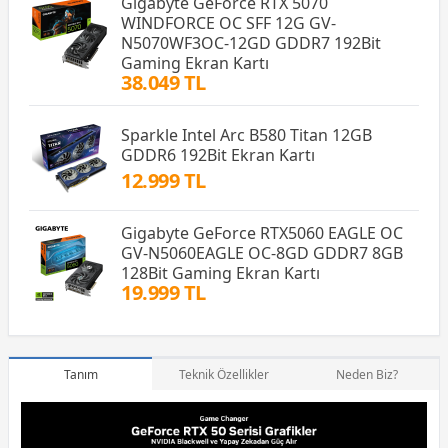
Gigabyte GeForce RTX 5070
WINDFORCE OC SFF 12G GV-
N5070WF3OC-12GD GDDR7 192Bit
Gaming Ekran Kartı
38.049 TL
Sparkle Intel Arc B580 Titan 12GB
GDDR6 192Bit Ekran Kartı
12.999 TL
Gigabyte GeForce RTX5060 EAGLE OC
GV-N5060EAGLE OC-8GD GDDR7 8GB
128Bit Gaming Ekran Kartı
19.999 TL
Tanım
Teknik Özellikler
Neden Biz?