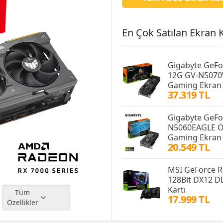
En Çok Satılan Ekran Ka
Gigabyte GeF
12G GV-N5070
Gaming Ekran 
37.319 TL
Gigabyte GeFo
N5060EAGLE O
Gaming Ekran 
20.549 TL
MSI GeForce 
128Bit DX12 D
Kartı
Tüm
17.999 TL
Özellikler