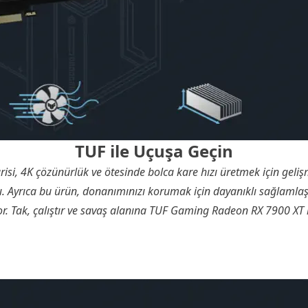
TUF ile Uçuşa Geçin
i, 4K çözünürlük ve ötesinde bolca kare hızı üretmek için geli
ı. Ayrıca bu ürün, donanımınızı korumak için dayanıklı sağlamla
or. Tak, çalıştır ve savaş alanına TUF Gaming Radeon RX 7900 XT i