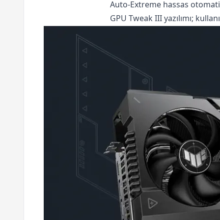
Auto-Extreme hassas otomatik
GPU Tweak III yazılımı; kullan