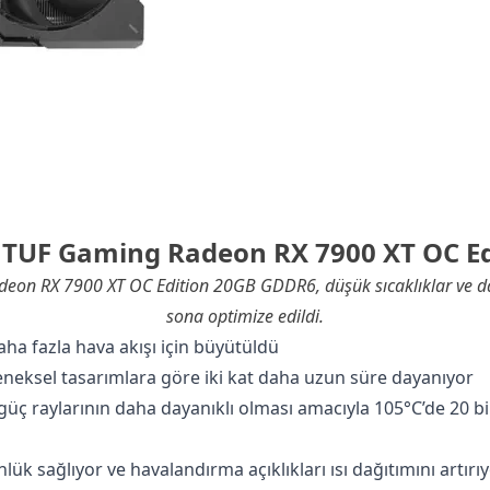
 TUF Gaming Radeon RX 7900 XT OC Ed
on RX 7900 XT OC Edition 20GB GDDR6, düşük sıcaklıklar ve day
sona optimize edildi.
aha fazla hava akışı için büyütüldü
leneksel tasarımlara göre iki kat daha uzun süre dayanıyor
güç raylarının daha dayanıklı olması amacıyla 105°C’de 20 bi
lük sağlıyor ve havalandırma açıklıkları ısı dağıtımını artırı