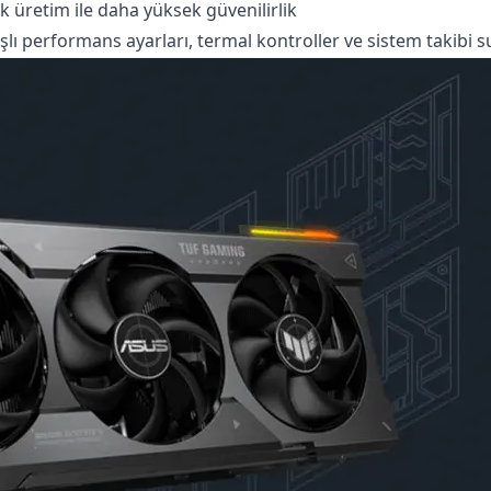
 üretim ile daha yüksek güvenilirlik
ışlı performans ayarları, termal kontroller ve sistem takibi 