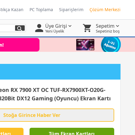
ştıkça Kazan
PC Toplama
Siparişlerim
Çözüm Merkezi
Üye Girişi
Sepetim
Yeni Üyelik
Sepetiniz boş
on RX 7900 XT OC TUF-RX7900XT-O20G-
0Bit DX12 Gaming (Oyuncu) Ekran Kartı
Stoğa Girince Haber Ver
tları
Tüm Ekran Kartları