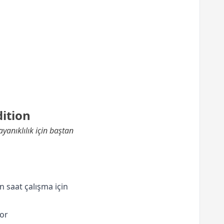
ition
anıklılık için baştan
n saat çalışma için
yor