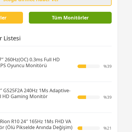
ler
Tüm Monitörler
 Listesi
″ 260Hz(OC) 0.3ms Full HD
 IPS Oyuncu Monitörü
%39
″ GS25F2A 240Hz 1Ms Adaptive-
ull HD Gaming Monitör
%39
Rion R10 24″ 165Hz 1Ms FHD VA
r (Ölü Pikselde Anında Değişim)
%21