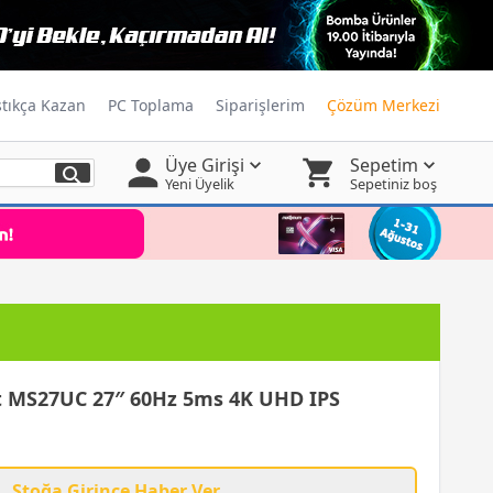
ştıkça Kazan
PC Toplama
Siparişlerim
Çözüm Merkezi
Üye Girişi
Sepetim
Yeni Üyelik
Sepetiniz boş
 MS27UC 27″ 60Hz 5ms 4K UHD IPS
Stoğa Girince Haber Ver