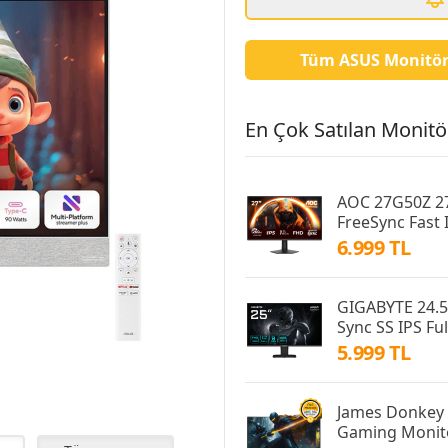
Tüm ASUS Monitör
En Çok Satılan Monitör
AOC 27G50Z 27
FreeSync Fast
6.999 TL
GIGABYTE 24.5
Sync SS IPS F
5.999 TL
James Donkey 
Gaming Monitö