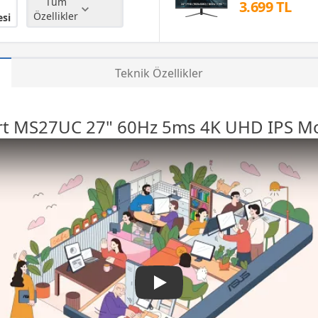
Tüm
3.699 TL
Özellikler
esi
Teknik Özellikler
rt MS27UC 27" 60Hz 5ms 4K UHD IPS
Mo
ASUS ZenScreen Sm