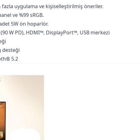
fazla uygulama ve kişiselleştirilmiş öneriler.
 panel ve %99 sRGB.
 adet 5W ön hoparlör.
 (90 W PD), HDMI™, DisplayPort™, USB merkezi
eği
g desteği
oth® 5.2