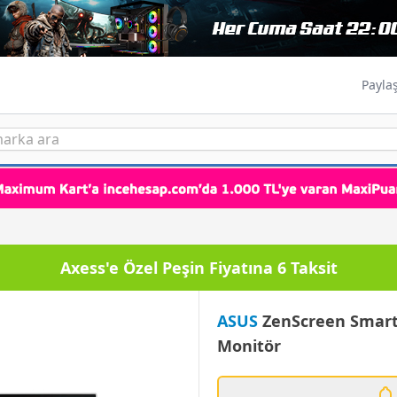
Payla
Paraf Karta Peşin Fiyatına 3 Taksit
ASUS
ZenScreen Smart
Monitör