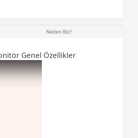
Neden Biz?
nitör
Genel Özellikler
art MS27UC 27″ 60Hz 5ms 4K UHD IPS 