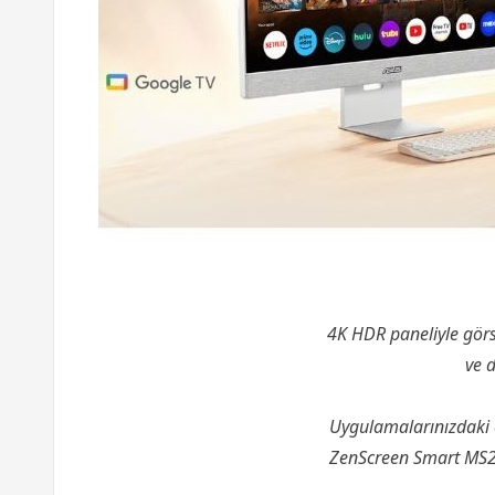
4K HDR paneliyle görs
ve d
Uygulamalarınızdaki en
ZenScreen Smart MS27U