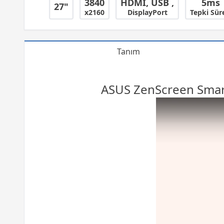
3840
HDMI, USB ,
5ms
27"
x2160
DisplayPort
Tepki Sür
Tanım
ASUS ZenScreen Sma