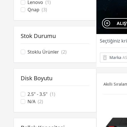
Lenovo
(1)
Qnap
(3)
Stok Durumu
Seçtiğiniz kr
Stoklu Ürünler
(2)
Marka
A
Disk Boyutu
Akıllı Sırala
2.5" - 3.5"
(1)
N/A
(2)