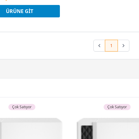
2 Ay x 6.122 TL taksitle
Peşin Fiyatına 3 Taksit
ÜRÜNE GIT
1
Previous
Next
Çok Satıyor
Çok Satıyor