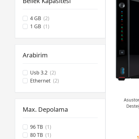
Bellek Kapasitesi
4 GB
(2)
1 GB
(1)
Arabirim
Usb 3.2
(2)
Ethernet
(2)
Asustor
Deste
Max. Depolama
96 TB
(1)
80 TB
(1)