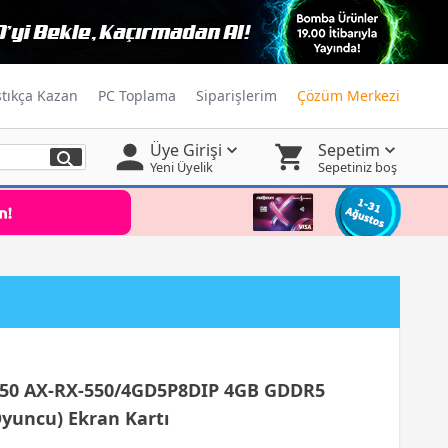
ştıkça Kazan
PC Toplama
Siparişlerim
Çözüm Merkezi
Üye Girişi
Sepetim
Yeni Üyelik
Sepetiniz boş
50 AX-RX-550/4GD5P8DIP 4GB GDDR5
yuncu) Ekran Kartı