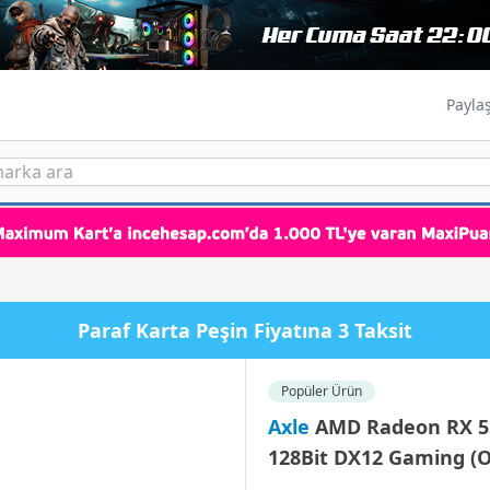
Payla
Paraf Karta Peşin Fiyatına 3 Taksit
Popüler Ürün
Axle
AMD Radeon RX 5
128Bit DX12 Gaming (O