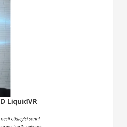
MD LiquidVR
nesil etkileyici sanal
arpıcı içerik, gelişmiş