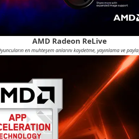
AMD Radeon ReLive
. Oyuncuların en muhteşem anlarını kaydetme, yayınlama ve payla