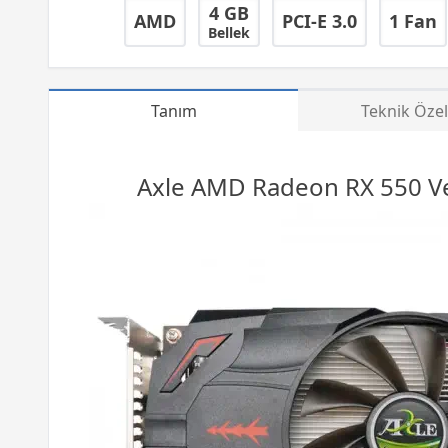
4 GB
AMD
PCI-E 3.0
1 Fan
Bellek
Tanım
Teknik Özel
Axle
AMD
Radeon RX 550 Ve