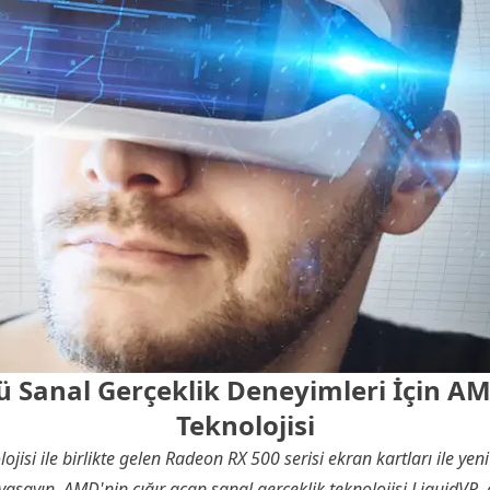
 Sanal Gerçeklik Deneyimleri İçin A
Teknolojisi
isi ile birlikte gelen Radeon RX 500 serisi ekran kartları ile yeni 
aşayın. AMD'nin çığır açan sanal gerçeklik teknolojisi LiquidVR, ç