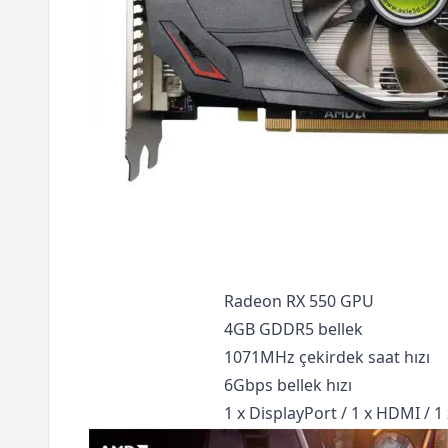
Radeon RX 550 GPU
4GB GDDR5 bellek
1071MHz çekirdek saat hızı
6Gbps bellek hızı
1 x DisplayPort / 1 x HDMI / 1