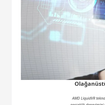
Olağanüstü
AMD LiquidVR teknoloj
gerçeklik deneyimini y