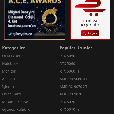
Kategoriler
Popüler Ürünler
OEM Paketler
RTX 5050
Notebook
RTX 5060
Monitör
RTX 5060 Ti
Anakart
AMD RX 9060 XT
İşlemci
AMD RX 9070 XT
Ekran Kartı
AMD RX 9070
Mekanik Klavye
RTX 5070
Oyuncu Kulaklık
RTX 5070 Ti