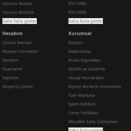
Oyuncu Mouse
RTX 5080
Oyuncu Monitör
RTX 5090
Daha fazla göster
Daha fazla göster
Hesabım
Kurumsal
Çözüm Merkezi
İletişim
Müşteri Hizmetleri
Hakkımızda
Panelim
İnsan Kaynakları
Puanlarım
Gizlilik ve Güvenlik
Sepetim
Hesap Numaraları
Alışveriş Listem
Kişisel Verilerin Korunması
Tüm Markalar
İşlem Rehberi
Çerez Politikası
Mesafeli Satış Sözleşmesi
Daha fazla göster