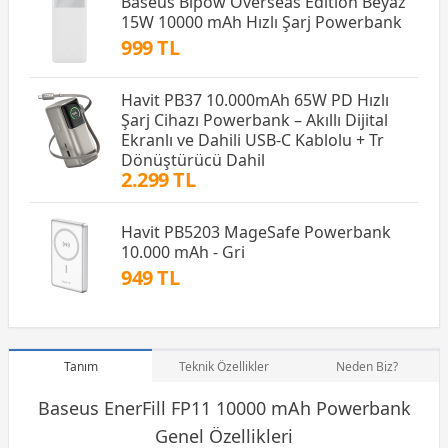
Baseus Bipow Overseas Edition Beyaz
15W 10000 mAh Hızlı Şarj Powerbank
999 TL
Havit PB37 10.000mAh 65W PD Hızlı
Şarj Cihazı Powerbank – Akıllı Dijital
Ekranlı ve Dahili USB-C Kablolu + Tr
Dönüştürücü Dahil
2.299 TL
Havit PB5203 MageSafe Powerbank
10.000 mAh - Gri
949 TL
Tanım
Teknik Özellikler
Neden Biz?
Baseus EnerFill FP11 10000 mAh Powerbank
Genel Özellikleri