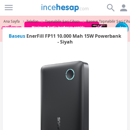
Incehesap
Ana Sayfa
Telefon
Taşınabilir Şarj Cihazı
Baseus Taşınabilir Şarj Cih
Baseus
EnerFill FP11 10.000 Mah 15W Powerbank
- Siyah