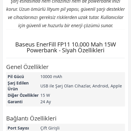
şarj esnasında hem cihazınızı hem de powerbank’inizi
korur. Uzun ömürlü lityum pil yapısı, güvenli şarjı destekler
ve cihazlarınızı gereksiz risklerden uzak tutar. Kullanıcılar
için güvenli ve huzurlu bir enerji çözümü sunar.
Baseus EnerFill FP11 10.000 Mah 15W
Powerbank - Siyah Özellikleri
Genel Özellikler
Pil Gücü
10000 mAh
Şarj Edilen
USB ile Şarj Olan Cihazlar, Android, Apple
Ürün
Diğer Özellikler
15 W
Garanti
24 Ay
Bağlantı Özellikleri
Port Sayısı
Çift Girişli