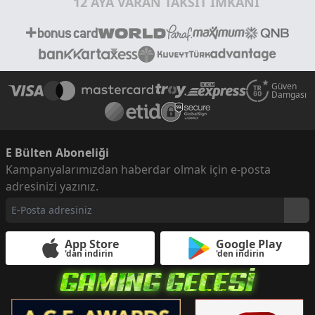
12 AYA VARAN TAKSİT İMKANI
Güven
Damgası
E Bülten Aboneliği
Kampanyalarımızdan haberdar olmak için e-posta
adresinizi yazınız.
App Store
Google Play
'dan indirin
'den indirin