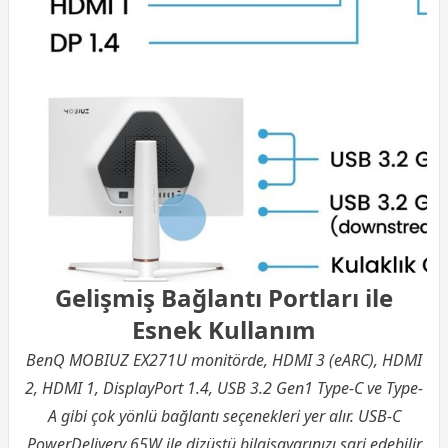
Gelişmiş Bağlantı Portları ile
Esnek Kullanım
BenQ MOBIUZ EX271U monitörde, HDMI 3 (eARC), HDMI
2, HDMI 1, DisplayPort 1.4, USB 3.2 Gen1 Type-C ve Type-
A gibi çok yönlü bağlantı seçenekleri yer alır. USB-C
PowerDelivery 65W ile dizüstü bilgisayarınızı şarj edebilir