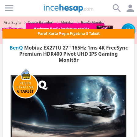
Incehesap
Ana Sayfa
Çevre Birimleri
Monitör
BenQ Monitör
Paraf Karta Peşin Fiyatına 3 Taksit
BenQ
Mobiuz EX271U 27″ 165Hz 1ms 4K FreeSync
Premium HDR400 Pivot UHD IPS Gaming
Monitör
PEŞİN
FİYATINA
6 TAKSİT