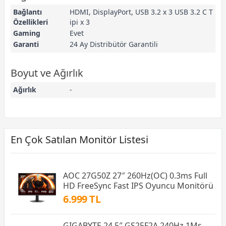
Bağlantı
HDMI, DisplayPort, USB 3.2 x 3 USB 3.2 C T
Özellikleri
ipi x 3
Gaming
Evet
Garanti
24 Ay Distribütör Garantili
Boyut ve Ağırlık
Ağırlık
-
En Çok Satılan Monitör Listesi
AOC 27G50Z 27″ 260Hz(OC) 0.3ms Full
HD FreeSync Fast IPS Oyuncu Monitörü
6.999 TL
GIGABYTE 24.5″ GS25F2A 240Hz 1Ms