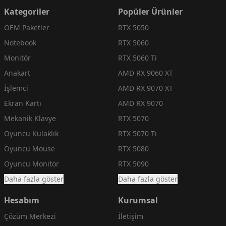
Kategoriler
Popüler Ürünler
OEM Paketler
RTX 5050
Notebook
RTX 5060
Monitör
RTX 5060 Ti
Anakart
AMD RX 9060 XT
İşlemci
AMD RX 9070 XT
Ekran Kartı
AMD RX 9070
Mekanik Klavye
RTX 5070
Oyuncu Kulaklık
RTX 5070 Ti
Oyuncu Mouse
RTX 5080
Oyuncu Monitör
RTX 5090
Daha fazla göster
Daha fazla göster
Hesabım
Kurumsal
Çözüm Merkezi
İletişim