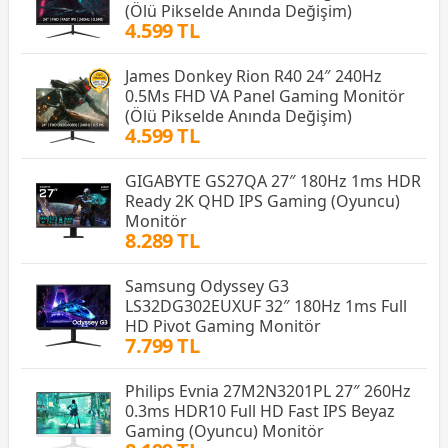
(Ölü Pikselde Anında Değişim)
4.599 TL
James Donkey Rion R40 24″ 240Hz
0.5Ms FHD VA Panel Gaming Monitör
(Ölü Pikselde Anında Değişim)
4.599 TL
GIGABYTE GS27QA 27″ 180Hz 1ms HDR
Ready 2K QHD IPS Gaming (Oyuncu)
Monitör
8.289 TL
Samsung Odyssey G3
LS32DG302EUXUF 32″ 180Hz 1ms Full
HD Pivot Gaming Monitör
7.799 TL
Philips Evnia 27M2N3201PL 27″ 260Hz
0.3ms HDR10 Full HD Fast IPS Beyaz
Gaming (Oyuncu) Monitör