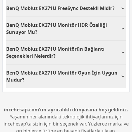
Bu monitör, 1 ms tepki süresine sahiptir. Düşük tepki
BenQ Mobiuz EX271U FreeSync Destekli Midir?
süresi, hızlı hareket eden görüntülerde bulanıklığı
azaltır ve daha net görüntüler sunar.
Evet, BenQ Mobiuz EX271U monitör FreeSync
BenQ Mobiuz EX271U Monitör HDR Özelliği
Premium teknolojisini destekler. Bu teknoloji, ekran
yırtılmalarını önler ve oyun deneyimini daha akıcı
Sunuyor Mu?
hale getirir.
Evet, bu monitör HDR400 sertifikasına sahiptir. HDR
BenQ Mobiuz EX271U Monitörün Bağlantı
desteği, daha canlı renkler ve daha yüksek kontrast
sunarak daha gerçekçi görüntüler sağlar.
Seçenekleri Nelerdir?
BenQ Mobiuz EX271U, HDMI, DisplayPort ve USB 3.2
BenQ Mobiuz EX271U Monitör Oyun İçin Uygun
x 3 ile USB 3.2 C Tipi x 3 bağlantı seçeneklerine
sahiptir. Bu çeşitlilik, farklı cihazlarla uyumlu
Mudur?
kullanım imkanı tanır.
Evet, BenQ Mobiuz EX271U 165Hz yenileme hızı ve 1
ms tepki süresiyle oyuncular için mükemmel bir
tercihtir. Bu özellikler, oyun sırasında akıcı ve
kesintisiz bir deneyim sağlar.
incehesap.com’un ayrıcalıklı dünyasına hoş geldiniz.
Yaşamın her alanındaki teknolojik ihtiyaçlarınız için
incehesap’ta sizin için bir seçenek var. Yüzlerce marka ve
on binlerce ürüne en hesaplı fiyatlarla ulaşın.