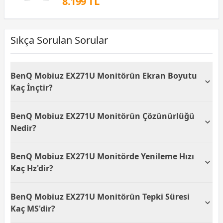
8.199 TL
Sıkça Sorulan Sorular
BenQ Mobiuz EX271U Monitörün Ekran Boyutu
Kaç İnçtir?
BenQ Mobiuz EX271U, 27 inç ekran boyutuna
BenQ Mobiuz EX271U Monitörün Çözünürlüğü
sahiptir. Bu geniş ekran, oyun ve multimedya
deneyiminizi daha etkileyici hale getirir.
Nedir?
Bu monitör, 3840 x 2160 piksel çözünürlüğe sahip 4K
BenQ Mobiuz EX271U Monitörde Yenileme Hızı
UHD bir ekrana sahiptir. Yüksek çözünürlük
sayesinde, oyunlar ve filmler daha net ve detaylı
Kaç Hz'dir?
görüntülenir.
BenQ Mobiuz EX271U, 165 Hz yenileme hızına
BenQ Mobiuz EX271U Monitörün Tepki Süresi
sahiptir. Yüksek yenileme hızı, hızlı hareket eden
sahnelerde daha akıcı görüntü deneyimi sunar.
Kaç MS'dir?