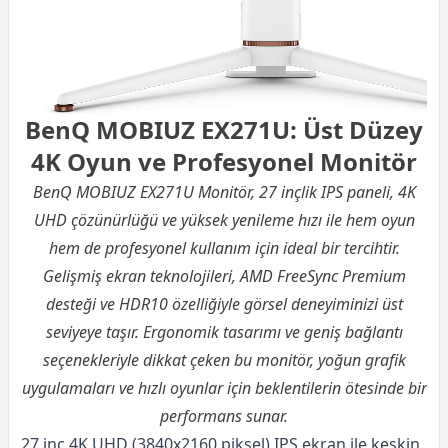
BenQ MOBIUZ EX271U: Üst Düzey
4K Oyun ve Profesyonel Monitör
BenQ MOBIUZ EX271U Monitör, 27 inçlik IPS paneli, 4K
UHD çözünürlüğü ve yüksek yenileme hızı ile hem oyun
hem de profesyonel kullanım için ideal bir tercihtir.
Gelişmiş ekran teknolojileri, AMD FreeSync Premium
desteği ve HDR10 özelliğiyle görsel deneyiminizi üst
seviyeye taşır. Ergonomik tasarımı ve geniş bağlantı
seçenekleriyle dikkat çeken bu monitör, yoğun grafik
uygulamaları ve hızlı oyunlar için beklentilerin ötesinde bir
performans sunar.
27 inç 4K UHD (3840x2160 piksel) IPS ekran ile keskin