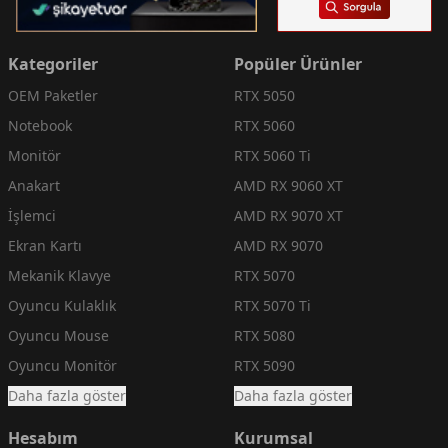
Kategoriler
Popüler Ürünler
OEM Paketler
RTX 5050
Notebook
RTX 5060
Monitör
RTX 5060 Ti
Anakart
AMD RX 9060 XT
İşlemci
AMD RX 9070 XT
Ekran Kartı
AMD RX 9070
Mekanik Klavye
RTX 5070
Oyuncu Kulaklık
RTX 5070 Ti
Oyuncu Mouse
RTX 5080
Oyuncu Monitör
RTX 5090
Daha fazla göster
Daha fazla göster
Hesabım
Kurumsal