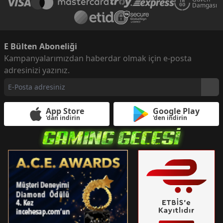
Damgası
E Bülten Aboneliği
Kampanyalarımızdan haberdar olmak için e-posta
adresinizi yazınız.
App Store
Google Play
'dan indirin
'den indirin