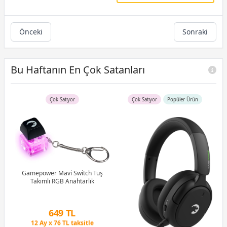
Önceki
Sonraki
Bu Haftanın En Çok Satanları
Çok Satıyor
Çok Satıyor
Popüler Ürün
uş
Gamepower Mavi Switch Tuş
tch
Takımlı RGB Anahtarlık
G
1M
Peşin Fiyatına 3 Taksit
649 TL
12 Ay x 76 TL taksitle
Peşin Fiyatına 3 Taksit