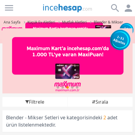
Incehesap
Ana Sayfa
Küçük Ev Aletleri
Mutfak Aletleri
Blender & Mikser
Filtrele
Sırala
Blender - Mikser Setleri ve kategorisindeki
2
adet
ürün listelenmektedir.