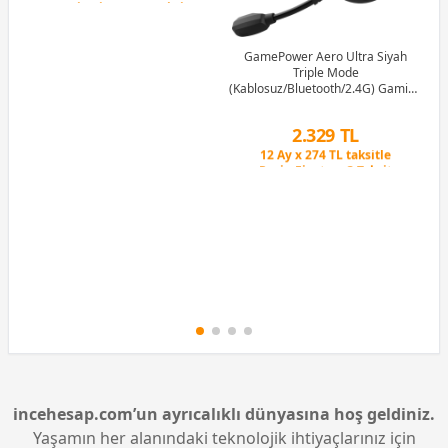
GamePower Aero Ultra Siyah
Triple Mode
(Kablosuz/Bluetooth/2.4G) Gaming
(Oyuncu) Kulaklık
Peşin Fiyatına 3 Taksit
2.329 TL
12 Ay x 274 TL taksitle
Peşin Fiyatına 3 Taksit
incehesap.com’un ayrıcalıklı dünyasına hoş geldiniz.
Yaşamın her alanındaki teknolojik ihtiyaçlarınız için