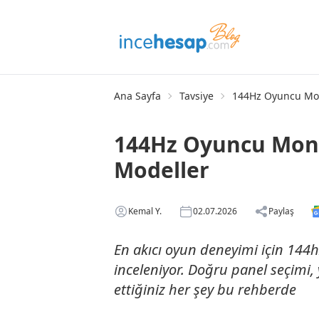
Ana Sayfa
Tavsiye
144Hz Oyuncu Moni
144Hz Oyuncu Monit
Modeller
Kemal Y.
02.07.2026
Paylaş
En akıcı oyun deneyimi için 144h
inceleniyor. Doğru panel seçimi,
ettiğiniz her şey bu rehberde