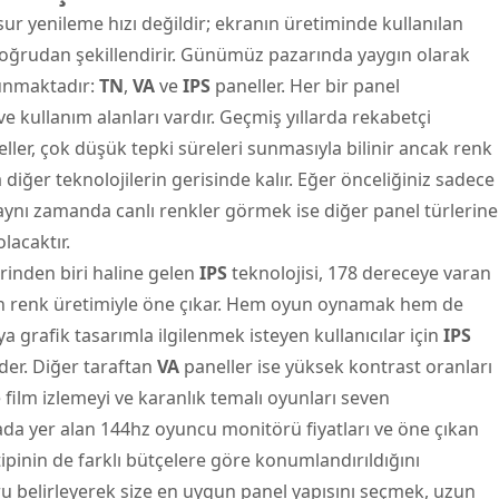
nsur yenileme hızı değildir; ekranın üretiminde kullanılan
doğrudan şekillendirir. Günümüz pazarında yaygın olarak
lunmaktadır:
TN
,
VA
ve
IPS
paneller. Her bir panel
ve kullanım alanları vardır. Geçmiş yıllarda rekabetçi
ller, çok düşük tepki süreleri sunmasıyla bilinir ancak renk
iğer teknolojilerin gerisinde kalır. Eğer önceliğiniz sadece
aynı zamanda canlı renkler görmek ise diğer panel türlerine
lacaktır.
inden biri haline gelen
IPS
teknolojisi, 178 dereceye varan
kın renk üretimiyle öne çıkar. Hem oyun oynamak hem de
 grafik tasarımla ilgilenmek isteyen kullanıcılar için
IPS
er. Diğer taraftan
VA
paneller ise yüksek kontrast oranları
e film izlemeyi ve karanlık temalı oyunları seven
asada yer alan 144hz oyuncu monitörü fiyatları ve öne çıkan
ipinin de farklı bütçelere göre konumlandırıldığını
ru belirleyerek size en uygun panel yapısını seçmek, uzun