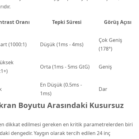
ıdır.
ntrast Oranı
Tepki Süresi
Görüş Açısı
Çok Geniş
art (1000:1)
Düşük (1ms - 4ms)
(178°)
Yüksek
Orta (1ms - 5ms GtG)
Geniş
:1+)
En Düşük (0.5ms -
k
Dar
1ms)
kran Boyutu Arasındaki Kusursuz
ken dikkat edilmesi gereken en kritik parametrelerden biri
aki dengedir. Yaygın olarak tercih edilen 24 inç