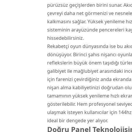
pürüzsüz geçişlerden birini sunar. Akıc
çevreyi daha net görmenizi ve nesnele
kalkmasını sağlar. Yüksek yenileme hız
sisteminin arayüzünde pencereleri ka
hissedebilirsiniz.
Rekabetçi oyun dünyasında ise bu akıc
dönüşüyor. Birinci şahıs nişancı oyunla
reflekslerin büyük önem taşıdığı tür
galibiyet ile mağlubiyet arasındaki ince 
için farenizi çevirdiğiniz anda ekra
nişan alma kabiliyetinizi doğrudan olu
tamamının yüksek yenileme hızlı ekra
gösterilebilir. Hem profesyonel seviy
ulaşmak isteyen kullanıcılar için 144h
ideal bir dengede yer alıyor.
Doğru Panel Teknolojisi