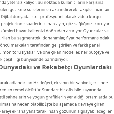
a yetersiz kalıyor. Bu noktada kullanıcıların karşısına
lçülen gecikme sürelerini en aza indirerek rakiplerinizin bir
ijital dünyada ister profesyonel olarak video kurgu
n projelerinde saatlerinizi harcayın, göz sağlığınızı koruyan
özümleri hayat kalitenizi doğrudan artırıyor. Oyuncular ve
iştirilen bu segmentteki donanımlar, fiyat performans odaklı
 öncü markaları tarafından geliştirilen ve farklı panel
cu monitörü fiyatları ve öne çıkan modeller, her bütçeye ve
çeşitliliği bünyesinde barındırıyor.
l Dünyadaki ve Rekabetçi Oyunlardaki
arak adlandırılan Hz değeri, ekranın bir saniye içerisinde
ren en temel ölçüttür. Standart bir ofis bilgisayarında
etli sahnelerin ve yoğun grafiklerin yer aldığı ortamlarda bu
kılmasına neden olabilir. İşte bu aşamada devreye giren
 kareyi ekrana yansıtarak insan gözünün algılayabileceği en