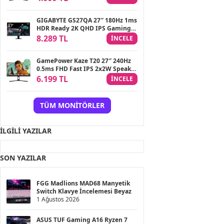
Anında Değişim)
GIGABYTE GS27QA 27″ 180Hz 1ms
HDR Ready 2K QHD IPS Gaming
(Oyuncu) Monitör
8.289 TL
INCELE
GamePower Kaze T20 27″ 240Hz
0.5ms FHD Fast IPS 2x2W Speaker
Gaming Monitör (Ölü Pikselde
6.199 TL
INCELE
Anında Değişim)
TÜM MONITÖRLER
İLGILI YAZILAR
SON YAZILAR
FGG Madlions MAD68 Manyetik
Switch Klavye İncelemesi Beyaz
1 Ağustos 2026
ASUS TUF Gaming A16 Ryzen 7