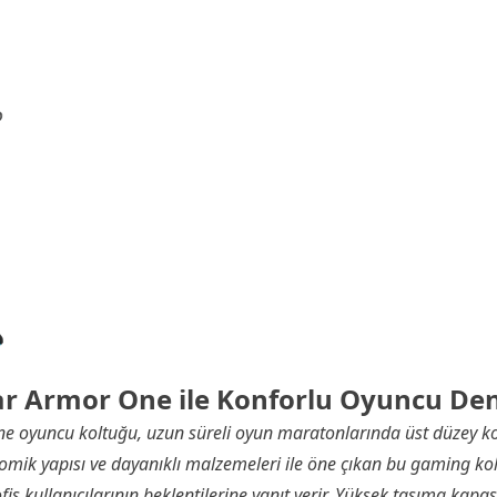
r Armor One ile Konforlu Oyuncu De
 oyuncu koltuğu, uzun süreli oyun maratonlarında üst düzey k
nomik yapısı ve dayanıklı malzemeleri ile öne çıkan bu gaming ko
s kullanıcılarının beklentilerine yanıt verir. Yüksek taşıma kapas