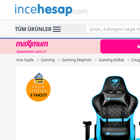
Incehesap
TÜM ÜRÜNLER
Ana Sayfa
Gaming
Gaming Ekipman
Gaming Koltuk
Coug
PEŞİN
FİYATINA
3 TAKSİT