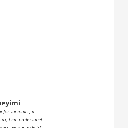
neyimi
onfor sunmak için
ltuk, hem profesyonel
itesi, ayarlanabilir 2D