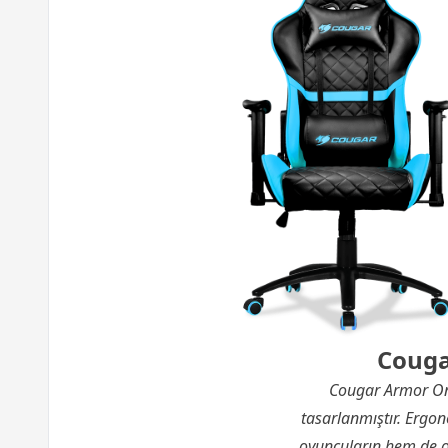
Couga
Cougar Armor One
tasarlanmıştır. Ergo
oyuncuların hem de ofi