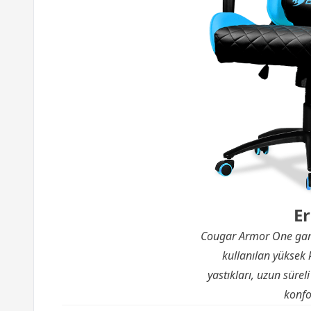
E
Cougar Armor One gamin
kullanılan yüksek 
yastıkları, uzun sürel
konfo