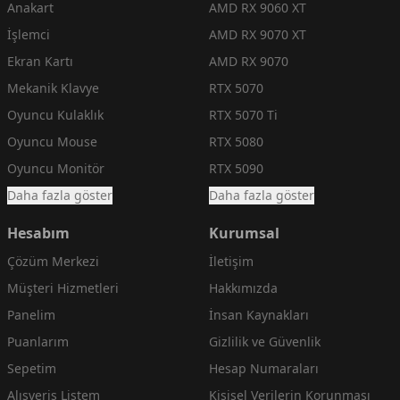
Anakart
AMD RX 9060 XT
İşlemci
AMD RX 9070 XT
Ekran Kartı
AMD RX 9070
Mekanik Klavye
RTX 5070
Oyuncu Kulaklık
RTX 5070 Ti
Oyuncu Mouse
RTX 5080
Oyuncu Monitör
RTX 5090
Daha fazla göster
Daha fazla göster
Hesabım
Kurumsal
Çözüm Merkezi
İletişim
Müşteri Hizmetleri
Hakkımızda
Panelim
İnsan Kaynakları
Puanlarım
Gizlilik ve Güvenlik
Sepetim
Hesap Numaraları
Alışveriş Listem
Kişisel Verilerin Korunması