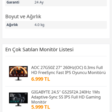
Garanti
24 Ay
Boyut ve Ağırlık
Ağırlık
4.0 kg
En Çok Satılan Monitör Listesi
AOC 27G50Z 27″ 260Hz(OC) 0.3ms Full
HD FreeSync Fast IPS Oyuncu Monitörü
6.999 TL
GIGABYTE 24.5″ GS25F2A 240Hz 1Ms
Adaptive-Sync SS IPS Full HD Gaming
Monitör
5.999 TL