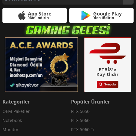
App Store
Google Play
'dan indirin
'den indirin
Kategoriler
Popüler Ürünler
OEM Paketler
RTX 5050
Notebook
RTX 5060
Monitör
RTX 5060 Ti