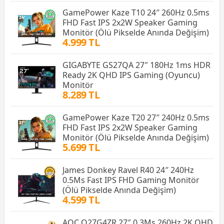
GamePower Kaze T10 24″ 260Hz 0.5ms
FHD Fast IPS 2x2W Speaker Gaming
Monitör (Ölü Pikselde Anında Değişim)
4.999 TL
GIGABYTE GS27QA 27″ 180Hz 1ms HDR
Ready 2K QHD IPS Gaming (Oyuncu)
Monitör
8.289 TL
GamePower Kaze T20 27″ 240Hz 0.5ms
FHD Fast IPS 2x2W Speaker Gaming
Monitör (Ölü Pikselde Anında Değişim)
5.699 TL
James Donkey Ravel R40 24″ 240Hz
0.5Ms Fast IPS FHD Gaming Monitör
(Ölü Pikselde Anında Değişim)
4.599 TL
AOC Q27G4ZR 27″ 0.3Ms 260Hz 2K QHD