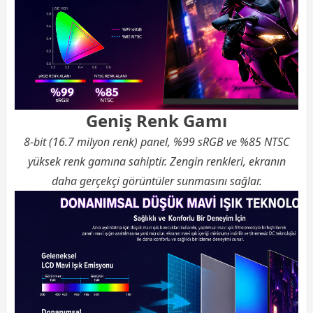
Geniş Renk Gamı
8-bit (16.7 milyon renk) panel, %99 sRGB ve %85 NTSC
yüksek renk gamına sahiptir. Zengin renkleri, ekranın
daha gerçekçi görüntüler sunmasını sağlar.