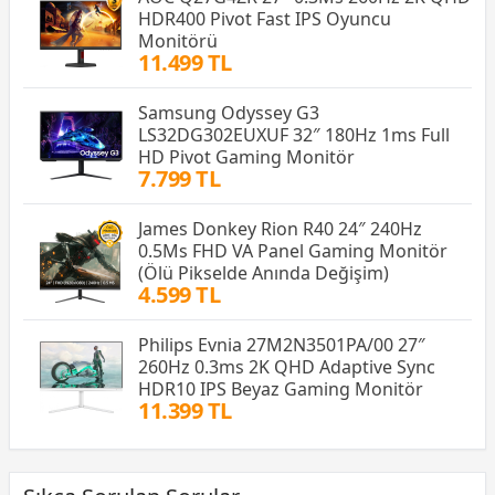
HDR400 Pivot Fast IPS Oyuncu
Monitörü
11.499 TL
Samsung Odyssey G3
LS32DG302EUXUF 32″ 180Hz 1ms Full
HD Pivot Gaming Monitör
7.799 TL
James Donkey Rion R40 24″ 240Hz
0.5Ms FHD VA Panel Gaming Monitör
(Ölü Pikselde Anında Değişim)
4.599 TL
Philips Evnia 27M2N3501PA/00 27″
260Hz 0.3ms 2K QHD Adaptive Sync
HDR10 IPS Beyaz Gaming Monitör
11.399 TL