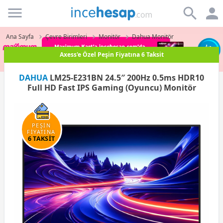
Incehesap
Ana Sayfa
Çevre Birimleri
Monitör
Dahua Monitör
Paraf Karta Peşin Fiyatına 3 Taksit
DAHUA
LM25-E231BN 24.5″ 200Hz 0.5ms HDR10
Full HD Fast IPS Gaming (Oyuncu) Monitör
PEŞİN
FİYATINA
6 TAKSİT