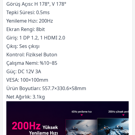
Görüş Açısı: H 178°, V 178°
Tepki Süresi: 0.5ms
Yenileme Hızı: 200Hz
Ekran Rengi: 8bit
Giriş: 1 DP 1.2, 1 HDMI 2.0
Çıkış: Ses çıkışı
Kontrol: Fiziksel Buton
Çalışma Nemi: %10~85
Güç: DC 12V 3A
VESA: 100×100mm
Ürün Boyutları: 557.7×330.6×58mm
Net Ağırlık: 3.1kg