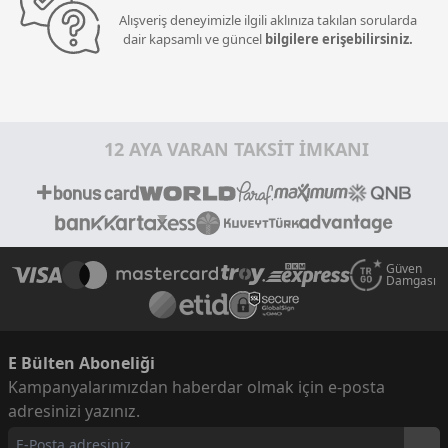
Alışveriş deneyimizle ilgili aklınıza takılan sorularda
dair kapsamlı ve güncel
bilgilere erişebilirsiniz.
12 AYA VARAN TAKSİT İMKANI
Güven
Damgası
E Bülten Aboneliği
Kampanyalarımızdan haberdar olmak için e-posta
adresinizi yazınız.