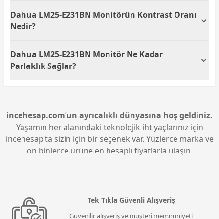
doğruluğunu korur.
Evet, Dahua LM25-E231BN monitör HDR10 desteği
Dahua LM25-E231BN Monitörün Kontrast Oranı
sunmaktadır. Bu özellik, renk ve parlaklık seviyelerini
optimize ederek oyun ve video izleme deneyiminizi
Nedir?
daha etkileyici hale getirir.
Dahua LM25-E231BN monitör, 1000:1 kontrast
Dahua LM25-E231BN Monitör Ne Kadar
oranına sahiptir. Bu kontrast oranı, daha derin
siyahlar ve daha parlak beyazlar sunarak görüntü
Parlaklık Sağlar?
kalitesini artırır.
Dahua LM25-E231BN monitör, 350 cd/m2 parlaklık
seviyesine sahiptir. Bu parlaklık değeri, ekranın iyi
aydınlatılmış ortamlarda bile net ve canlı görüntüler
sunmasını sağlar.
incehesap.com’un ayrıcalıklı dünyasına hoş geldiniz.
Yaşamın her alanındaki teknolojik ihtiyaçlarınız için
incehesap’ta sizin için bir seçenek var. Yüzlerce marka ve
on binlerce ürüne en hesaplı fiyatlarla ulaşın.
Tek Tıkla Güvenli Alışveriş
Güvenilir alışveriş ve müşteri memnuniyeti