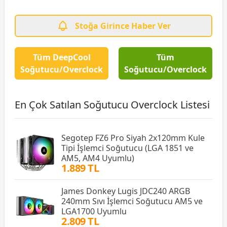
Stoğa Girince Haber Ver
Tüm DeepCool
Tüm
Soğutucu/Overclock
Soğutucu/Overclock
En Çok Satılan Soğutucu Overclock Listesi
Segotep FZ6 Pro Siyah 2x120mm Kule
Tipi İşlemci Soğutucu (LGA 1851 ve
AM5, AM4 Uyumlu)
1.889 TL
James Donkey Lugis JDC240 ARGB
240mm Sıvı İşlemci Soğutucu AM5 ve
LGA1700 Uyumlu
2.809 TL