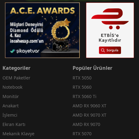
Kategoriler
Popüler Ürünler
OEM Paketler
RTX 5050
Notebook
RTX 5060
Monitör
RTX 5060 Ti
Anakart
AMD RX 9060 XT
İşlemci
AMD RX 9070 XT
Ekran Kartı
AMD RX 9070
Mekanik Klavye
RTX 5070