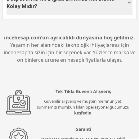
AG400 Digital BK ARGB, özellikle orta seviye ve üst
Kolay Mıdır?
seviye işlemcilerde etkili soğutma performansı sunar.
Fan kuleye önceden takılı gelir, bu sayede zamandan
tasarruf edilir ve montaj süreci kolaylaşır ayrıca RAM
ile tam uyumlu offset tasarımı sayesinde yüksek RAM
modüllerle bile sorun yaşanmaz.
incehesap.com’un ayrıcalıklı dünyasına hoş geldiniz.
Yaşamın her alanındaki teknolojik ihtiyaçlarınız için
incehesap’ta sizin için bir seçenek var. Yüzlerce marka ve
on binlerce ürüne en hesaplı fiyatlarla ulaşın.
Tek Tıkla Güvenli Alışveriş
Güvenilir alışveriş ve müşteri memnuniyeti
sunmamızı mümkün kılan operasyonel gücümüzü
keşfedin
.
Garanti
incehesap.com'da sunulan tüm ürünler yetkili