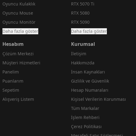
Oyuncu Kulaklık
RTX 5070 Ti
Oyuncu Mouse
RTX 5080
Oyuncu Monitör
RTX 5090
Daha fazla göster
Daha fazla göster
Hesabım
Kurumsal
Çözüm Merkezi
İletişim
Müşteri Hizmetleri
Hakkımızda
Panelim
İnsan Kaynakları
Puanlarım
Gizlilik ve Güvenlik
Sepetim
Hesap Numaraları
Alışveriş Listem
Kişisel Verilerin Korunması
Tüm Markalar
İşlem Rehberi
Çerez Politikası
Mesafeli Satış Sözleşmesi