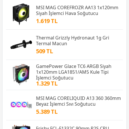
MSI MAG COREFROZR AA13 1x120mm
Siyah İşlemci Hava Soğutucu
1.619 TL
Thermal Grizzly Hydronaut 1g Gri
Termal Macun
509 TL
GamePower Glace TC6 ARGB Siyah
1x120mm LGA1851/AM5 Kule Tipi
İşlemci Soğutucu
1.329 TL
MSI MAG CORELIQUID A13 360 360mm
Beyaz İşlemci Sıvı Soğutucu
5.389 TL
Frisby FCL-F1332C 90mm P2S CPU