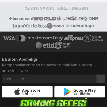
12 AYA VARAN TAKSİT İMKANI
Güven
Damgası
E Bülten Aboneliği
Kampanyalarımızdan haberdar olmak için e-posta
adresinizi yazınız.
App Store
Google Play
'dan indirin
'den indirin