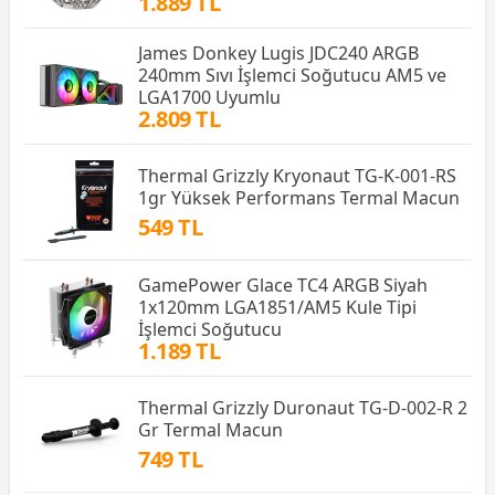
1.889 TL
James Donkey Lugis JDC240 ARGB
240mm Sıvı İşlemci Soğutucu AM5 ve
LGA1700 Uyumlu
2.809 TL
Thermal Grizzly Kryonaut TG-K-001-RS
1gr Yüksek Performans Termal Macun
549 TL
GamePower Glace TC4 ARGB Siyah
1x120mm LGA1851/AM5 Kule Tipi
İşlemci Soğutucu
1.189 TL
Thermal Grizzly Duronaut TG-D-002-R 2
Gr Termal Macun
749 TL