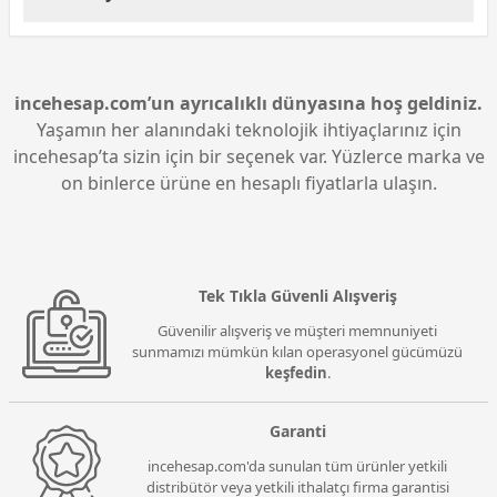
kaydı yapmanıza olanak tanır.
önemlidir. Mikrofonun ses kalitesi, gürültü
Dexim Yayıncı Mikrofonu, kullanıcı dostu bir kurulum
engelleme özelliği ve bağlantı seçenekleri gibi teknik
sürecine sahiptir. USB bağlantısı sayesinde,
detaylara dikkat edilmelidir. Ayrıca, mikrofonun
bilgisayarınıza kolayca bağlanabilir. Tak-çalıştır
uyumlu olduğu sistemleri kontrol etmek ve garanti
özelliği ile herhangi bir sürücü yüklemesine gerek
incehesap.com’un ayrıcalıklı dünyasına hoş geldiniz.
süresini göz önünde bulundurmak da faydalı
kalmadan anında kullanıma hazır hale gelir.
olacaktır.
Yaşamın her alanındaki teknolojik ihtiyaçlarınız için
Mikrofonu, ses ayarları menüsünden varsayılan kayıt
incehesap’ta sizin için bir seçenek var. Yüzlerce marka ve
cihazı olarak seçerek, hemen ses kaydına
on binlerce ürüne en hesaplı fiyatlarla ulaşın.
başlayabilirsiniz.
Tek Tıkla Güvenli Alışveriş
Güvenilir alışveriş ve müşteri memnuniyeti
sunmamızı mümkün kılan operasyonel gücümüzü
keşfedin
.
Garanti
incehesap.com'da sunulan tüm ürünler yetkili
distribütör veya yetkili ithalatçı firma garantisi