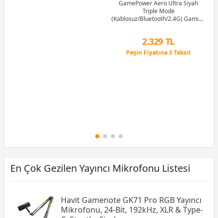
GamePower Aero Ultra Siyah
Triple Mode
(Kablosuz/Bluetooth/2.4G) Gaming
(Oyuncu) Kulaklık
2.329 TL
Peşin Fiyatına 3 Taksit
12 Ay x 274 TL taksitle
Peşin Fiyatına 3 Taksit
En Çok Gezilen Yayıncı Mikrofonu Listesi
Havit Gamenote GK71 Pro RGB Yayıncı
Mikrofonu, 24-Bit, 192kHz, XLR & Type-