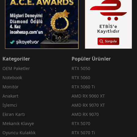
Kategoriler
Popüler Ürünler
OEM Paketler
RTX 5050
Notebook
RTX 5060
Monitör
RTX 5060 Ti
Anakart
AMD RX 9060 XT
İşlemci
AMD RX 9070 XT
Ekran Kartı
AMD RX 9070
Mekanik Klavye
RTX 5070
Oyuncu Kulaklık
RTX 5070 Ti