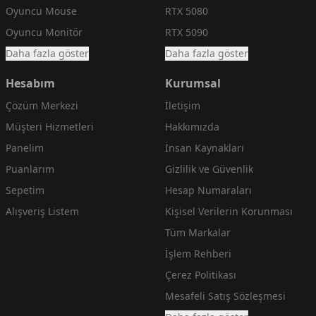
Oyuncu Mouse
RTX 5080
Oyuncu Monitör
RTX 5090
Daha fazla göster
Daha fazla göster
Hesabım
Kurumsal
Çözüm Merkezi
İletişim
Müşteri Hizmetleri
Hakkımızda
Panelim
İnsan Kaynakları
Puanlarım
Gizlilik ve Güvenlik
Sepetim
Hesap Numaraları
Alışveriş Listem
Kişisel Verilerin Korunması
Tüm Markalar
İşlem Rehberi
Çerez Politikası
Mesafeli Satış Sözleşmesi