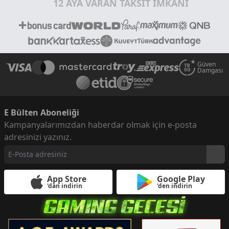
12 AYA VARAN TAKSİT İMKANI
Güven
Damgası
E Bülten Aboneliği
Kampanyalarımızdan haberdar olmak için e-posta
adresinizi yazınız.
App Store
Google Play
'dan indirin
'den indirin