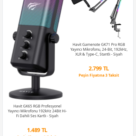
Havit Gamenote GK71 Pro RGB
Yayıncı Mikrofonu, 24-Bit, 192kHz,
Ya
XLR & Type-C, Stantlı - Siyah
2.799 TL
Peşin Fiyatına 3 Taksit
12 Ay x 329 TL taksitle
Peşin Fiyatına 3 Taksit
B
Havit GK65 RGB Profesyonel
Yayıncı Mikrofonu 192kHz 24Bit Hi-
Fi Dahili Ses Kartlı - Siyah
1.489 TL