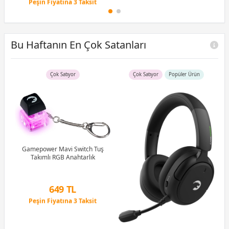
Peşin Fiyatına 3 Taksit
12 Ay x 175 TL taksitle
Peşin Fiyatına 3 Taksit
Bu Haftanın En Çok Satanları
Çok Satıyor
Çok Satıyor
Popüler Ürün
B)
Ram
Gamepower Mavi Switch Tuş
Takımlı RGB Anahtarlık
G
1M
649 TL
Peşin Fiyatına 3 Taksit
12 Ay x 76 TL taksitle
Peşin Fiyatına 3 Taksit