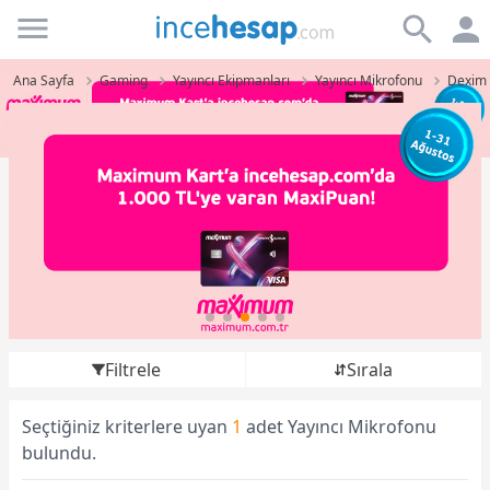
Incehesap
Ana Sayfa
Gaming
Yayıncı Ekipmanları
Yayıncı Mikrofonu
Dexim 
Filtrele
Sırala
Seçtiğiniz kriterlere uyan
1
adet Yayıncı Mikrofonu
bulundu.