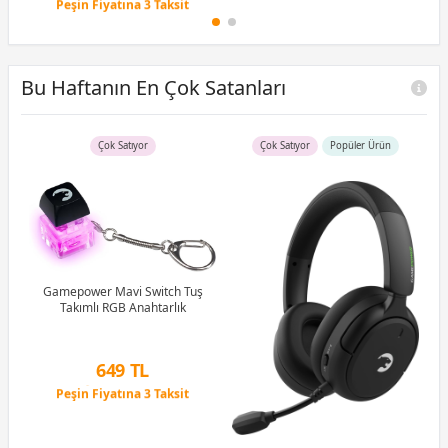
Peşin Fiyatına 3 Taksit
12 Ay x 175 TL taksitle
Peşin Fiyatına 3 Taksit
Bu Haftanın En Çok Satanları
Çok Satıyor
Çok Satıyor
Popüler Ürün
B)
Ram
Gamepower Mavi Switch Tuş
Takımlı RGB Anahtarlık
G
1M
649 TL
Peşin Fiyatına 3 Taksit
12 Ay x 76 TL taksitle
Peşin Fiyatına 3 Taksit