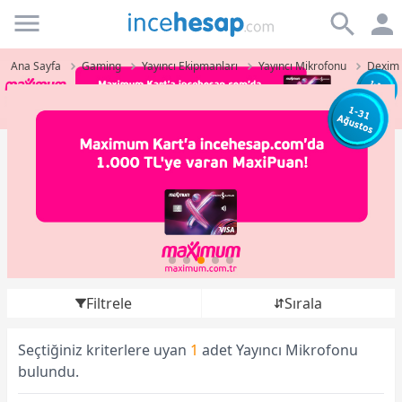
Incehesap
Ana Sayfa
Gaming
Yayıncı Ekipmanları
Yayıncı Mikrofonu
Dexim 
Filtrele
Sırala
Seçtiğiniz kriterlere uyan
1
adet Yayıncı Mikrofonu
bulundu.