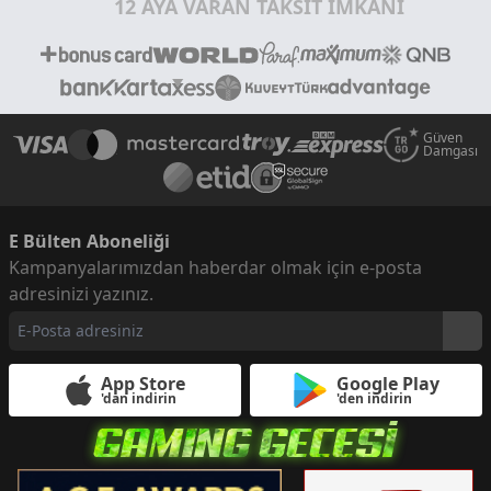
12 AYA VARAN TAKSİT İMKANI
Güven
Damgası
E Bülten Aboneliği
Kampanyalarımızdan haberdar olmak için e-posta
adresinizi yazınız.
App Store
Google Play
'dan indirin
'den indirin