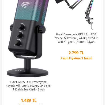
Havit Gamenote GK71 Pro RGB
Yayıncı Mikrofonu, 24-Bit, 192kHz,
Ya
XLR & Type-C, Stantlı - Siyah
2.799 TL
Peşin Fiyatına 3 Taksit
12 Ay x 329 TL taksitle
Peşin Fiyatına 3 Taksit
B
Havit GK65 RGB Profesyonel
Yayıncı Mikrofonu 192kHz 24Bit Hi-
Fi Dahili Ses Kartlı - Siyah
1.489 TL