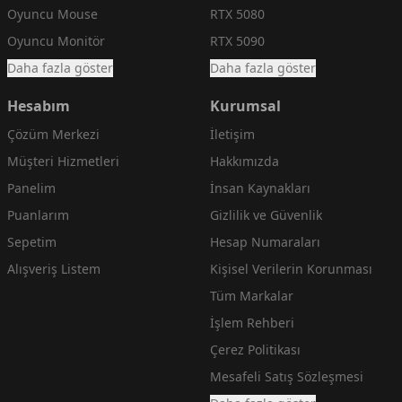
Oyuncu Mouse
RTX 5080
Oyuncu Monitör
RTX 5090
Daha fazla göster
Daha fazla göster
Hesabım
Kurumsal
Çözüm Merkezi
İletişim
Müşteri Hizmetleri
Hakkımızda
Panelim
İnsan Kaynakları
Puanlarım
Gizlilik ve Güvenlik
Sepetim
Hesap Numaraları
Alışveriş Listem
Kişisel Verilerin Korunması
Tüm Markalar
İşlem Rehberi
Çerez Politikası
Mesafeli Satış Sözleşmesi