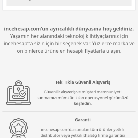
kaydı yapmanıza olanak tanır.
önemlidir. Mikrofonun ses kalitesi, gürültü
Dexim Yayıncı Mikrofonu, kullanıcı dostu bir kurulum
engelleme özelliği ve bağlantı seçenekleri gibi teknik
sürecine sahiptir. USB bağlantısı sayesinde,
detaylara dikkat edilmelidir. Ayrıca, mikrofonun
bilgisayarınıza kolayca bağlanabilir. Tak-çalıştır
uyumlu olduğu sistemleri kontrol etmek ve garanti
özelliği ile herhangi bir sürücü yüklemesine gerek
incehesap.com’un ayrıcalıklı dünyasına hoş geldiniz.
süresini göz önünde bulundurmak da faydalı
kalmadan anında kullanıma hazır hale gelir.
olacaktır.
Yaşamın her alanındaki teknolojik ihtiyaçlarınız için
Mikrofonu, ses ayarları menüsünden varsayılan kayıt
incehesap’ta sizin için bir seçenek var. Yüzlerce marka ve
cihazı olarak seçerek, hemen ses kaydına
on binlerce ürüne en hesaplı fiyatlarla ulaşın.
başlayabilirsiniz.
Tek Tıkla Güvenli Alışveriş
Güvenilir alışveriş ve müşteri memnuniyeti
sunmamızı mümkün kılan operasyonel gücümüzü
keşfedin
.
Garanti
incehesap.com'da sunulan tüm ürünler yetkili
distribütör veya yetkili ithalatçı firma garantisi