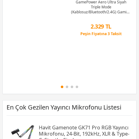
GamePower Aero Ultra Siyah
Triple Mode
(Kablosuz/Bluetooth/2.4G) Gaming
(Oyuncu) Kulaklık
2.329 TL
Peşin Fiyatına 3 Taksit
12 Ay x 274 TL taksitle
Peşin Fiyatına 3 Taksit
En Çok Gezilen Yayıncı Mikrofonu Listesi
Havit Gamenote GK71 Pro RGB Yayıncı
Mikrofonu, 24-Bit, 192kHz, XLR & Type-