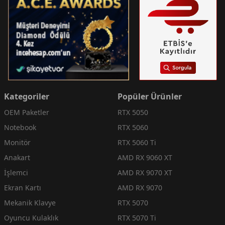
Kategoriler
Popüler Ürünler
OEM Paketler
RTX 5050
Notebook
RTX 5060
Monitör
RTX 5060 Ti
Anakart
AMD RX 9060 XT
İşlemci
AMD RX 9070 XT
Ekran Kartı
AMD RX 9070
Mekanik Klavye
RTX 5070
Oyuncu Kulaklık
RTX 5070 Ti