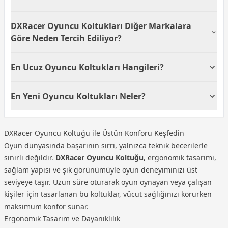
desteği gibi özellikleri inceleyerek karar vermek
sağlayabilir.
önemlidir. Ayrıca oturma süreniz uzunsa nefes
DXRacer, üst segment ürünleri ile bilinse de bazı
DXRacer Oyuncu Koltukları Diğer Markalara
alabilen kumaş kaplama veya hava kanallı tasarım
serilerinde
fiyat performans oyuncu koltuğu
avantaj sağlayabilir.
seçenekleri sunar. Bu modeller ergonomi,
Göre Neden Tercih Ediliyor?
dayanıklılık ve konfor özelliklerini daha uygun fiyatla
bir araya getirir. Özellikle giriş seviyesi DXRacer
DXRacer oyuncu koltukları
, e-spor dünyasında
En Ucuz Oyuncu Koltukları Hangileri?
koltuklar, markanın kalitesini bütçe dostu bir şekilde
bilinirliği yüksek ve profesyoneller tarafından tercih
deneyimlemek isteyenler için idealdir.
edilen bir markadır. Sağlam iskelet yapısı, ergonomik
Satışta olan en ucuz gaming koltuk modellerimiz
oturma deneyimi ve uzun süreli kullanımda formunu
En Yeni Oyuncu Koltukları Neler?
aşağıdadır:
koruması önemli avantajlar sağlar. Ayrıca marka,
DXRacer Prince L Kumaş Siyah Oyuncu Koltuğu
farklı vücut tiplerine uygun geniş model yelpazesi
Satışına başladığımız en yeni gaming koltuk
10.499,00 TL
sunar.
modelleri aşağıdadır:
DXRacer Oyuncu Koltuğu ile Üstün Konforu Keşfedin
DXRacer Prince L Kumaş Siyah Oyuncu Koltuğu
Oyun dünyasında başarının sırrı, yalnızca teknik becerilerle
sınırlı değildir.
DXRacer Oyuncu Koltuğu
, ergonomik tasarımı,
sağlam yapısı ve şık görünümüyle oyun deneyiminizi üst
seviyeye taşır. Uzun süre oturarak oyun oynayan veya çalışan
kişiler için tasarlanan bu koltuklar, vücut sağlığınızı korurken
maksimum konfor sunar.
Ergonomik Tasarım ve Dayanıklılık