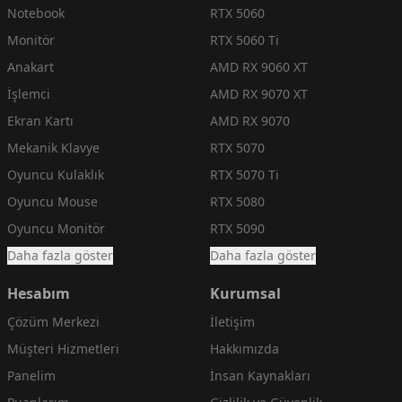
Notebook
RTX 5060
Monitör
RTX 5060 Ti
Anakart
AMD RX 9060 XT
İşlemci
AMD RX 9070 XT
Ekran Kartı
AMD RX 9070
Mekanik Klavye
RTX 5070
Oyuncu Kulaklık
RTX 5070 Ti
Oyuncu Mouse
RTX 5080
Oyuncu Monitör
RTX 5090
Daha fazla göster
Daha fazla göster
Hesabım
Kurumsal
Çözüm Merkezi
İletişim
Müşteri Hizmetleri
Hakkımızda
Panelim
İnsan Kaynakları