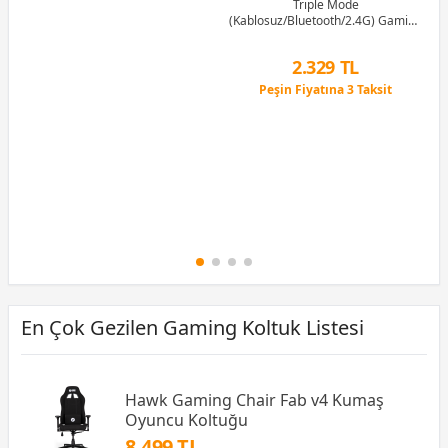
Triple Mode
(Kablosuz/Bluetooth/2.4G) Gaming
(Oyuncu) Kulaklık
2.329 TL
Peşin Fiyatına 3 Taksit
12 Ay x 274 TL taksitle
Peşin Fiyatına 3 Taksit
En Çok Gezilen Gaming Koltuk Listesi
Hawk Gaming Chair Fab v4 Kumaş
Oyuncu Koltuğu
8.499 TL