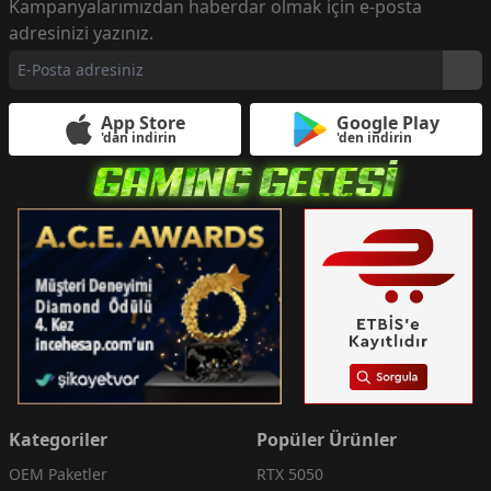
Kampanyalarımızdan haberdar olmak için e-posta
adresinizi yazınız.
App Store
Google Play
'dan indirin
'den indirin
Kategoriler
Popüler Ürünler
OEM Paketler
RTX 5050