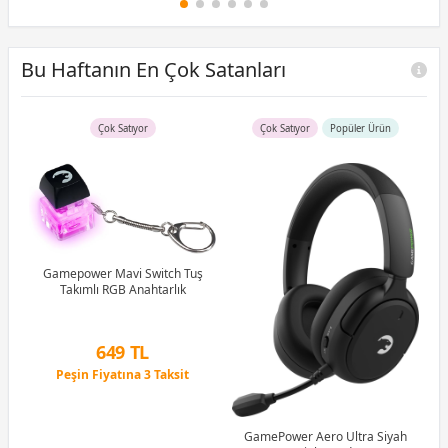
Bu Haftanın En Çok Satanları
Çok Satıyor
Çok Satıyor
Popüler Ürün
B)
Ram
Gamepower Mavi Switch Tuş
Takımlı RGB Anahtarlık
G
1M
649 TL
Peşin Fiyatına 3 Taksit
12 Ay x 76 TL taksitle
Peşin Fiyatına 3 Taksit
GamePower Aero Ultra Siyah