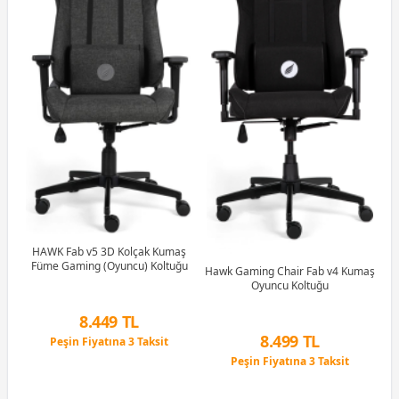
HAWK Fab v5 3D Kolçak Kumaş
Füme Gaming (Oyuncu) Koltuğu
Hawk Gaming Chair Fab v4 Kumaş
cu
Oyuncu Koltuğu
8.449 TL
8.499 TL
Peşin Fiyatına 3 Taksit
12 Ay x 994 TL taksitle
Peşin Fiyatına 3 Taksit
Peşin Fiyatına 3 Taksit
12 Ay x 1.000 TL taksitle
Peşin Fiyatına 3 Taksit