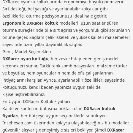
DXRacer, oyuncu koltuklarında ergonomiye büyük önem verir.
Sırt desteği, bel yastığı ve ayarlanabilir kolçaklar gibi
özelliklerle, oturma pozisyonunuzu ideal hale getirir.
Ergonomik DXRacer koltuk
modelleri, uzun saatler süren
oturma süreçlerinde bile sırt ağrısı ve yorgunluk gibi sorunların
önüne geçer. Sağlam çelik iskeleti ve yüksek kaliteli malzemeleri
sayesinde uzun yıllar dayanıklılık sağlar.
Geniş Model Seçenekleri
DXRacer oyun koltuğu
, her zevke hitap eden geniş model
seçenekleri sunar. Farklı renk kombinasyonları, malzeme türleri
ve boyutlar, hem oyuncuların hem de ofis çalışanlarının
ihtiyaçlarını karşılar. Ayrıca, ayarlanabilir özellikleri sayesinde
koltuğunuzu kendi beden yapınıza uygun şekilde
kişiselleştirebilirsiniz.
En Uygun DXRacer Koltuk Fiyatları
Kalite ve konforun buluşma noktası olan
DXRacer koltuk
fiyatları
, her bütçeye uygun seçeneklerle sunuluyor.
İncehesap.com üzerinden kolayca ulaşabileceğiniz bu modeller,
güvenilir alışveriş deneyimiyle sizleri bekliyor. Şimdi
DXRacer