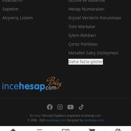
Puanlarım
Gizlilik ve Güvenlik
Sepetim
Hesap Numaraları
Alışveriş Listem
Kişisel Verilerin Korunması
Tüm Markalar
İşlem Rehberi
Çerez Politikası
Mesafeli Satış Sözleşmesi
Daha fazla göster
En Ucuz Teknoloji Fiyatlarını arayanlara incehesap.com
© 2008 - 2026
incehesap.com
Designed by
zendizayn.com