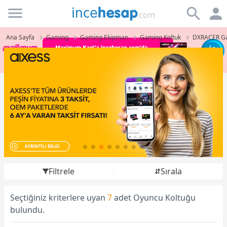
Incehesap
Ana Sayfa
Gaming
Gaming Ekipman
Gaming Koltuk
DXRACER Ga
Filtrele
Sırala
Seçtiğiniz kriterlere uyan
7
adet Oyuncu Koltuğu
bulundu.