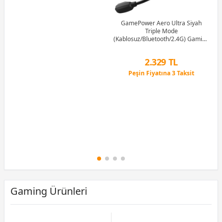
12 Ay x 76 TL taksitle
Peşin Fiyatına 3 Taksit
GamePower Aero Ultra Siyah
Triple Mode
(Kablosuz/Bluetooth/2.4G) Gaming
(Oyuncu) Kulaklık
2.329 TL
Peşin Fiyatına 3 Taksit
12 Ay x 274 TL taksitle
Peşin Fiyatına 3 Taksit
Gaming Ürünleri