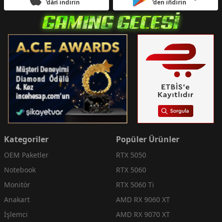
'dan indirin
'den indirin
Kategoriler
Popüler Ürünler
OEM Paketler
RTX 5050
Notebook
RTX 5060
Monitör
RTX 5060 Ti
Anakart
AMD RX 9060 XT
İşlemci
AMD RX 9070 XT