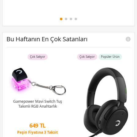
Bu Haftanın En Çok Satanları
Çok Satıyor
Çok Satıyor
Popüler Ürün
uş
Gamepower Mavi Switch Tuş
tch
Takımlı RGB Anahtarlık
G
1M
649 TL
Peşin Fiyatına 3 Taksit