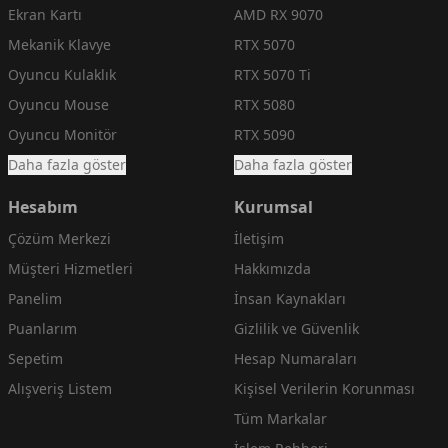
Ekran Kartı
AMD RX 9070
Mekanik Klavye
RTX 5070
Oyuncu Kulaklık
RTX 5070 Ti
Oyuncu Mouse
RTX 5080
Oyuncu Monitör
RTX 5090
Daha fazla göster
Daha fazla göster
Hesabım
Kurumsal
Çözüm Merkezi
İletişim
Müşteri Hizmetleri
Hakkımızda
Panelim
İnsan Kaynakları
Puanlarım
Gizlilik ve Güvenlik
Sepetim
Hesap Numaraları
Alışveriş Listem
Kişisel Verilerin Korunması
Tüm Markalar