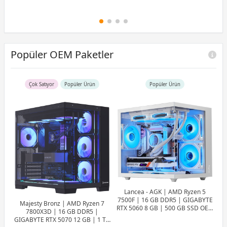
Popüler OEM Paketler
Çok Satıyor
Popüler Ürün
Popüler Ürün
Lancea - AGK | AMD Ryzen 5
7500F | 16 GB DDR5 | GIGABYTE
Majesty Bronz | AMD Ryzen 7
RTX 5060 8 GB | 500 GB SSD OEM
7800X3D | 16 GB DDR5 |
Paket
GIGABYTE RTX 5070 12 GB | 1 TB
7