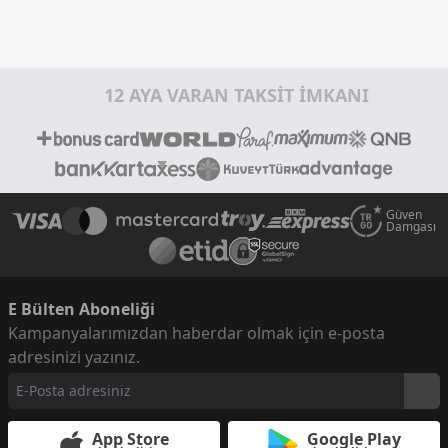
12 AYA VARAN TAKSİT İMKANI
Güven
Damgası
E Bülten Aboneliği
Kampanyalarımızdan haberdar olmak için e-posta
adresinizi yazınız.
App Store
Google Play