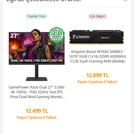
Popüler Ürün
Çok Satıyor
Kingston Beast KF560C36BBE2-
16TR 16GB (1x16) DDR5 6000MHz
G
CL36 Siyah Gaming RAM (Bellek)
M
12.899 TL
Peşin Fiyatına 3 Taksit
Hz
12 Ay x 1.517 TL taksitle
GamePower Kaze Dual 27″ 0.5Ms
ker
Peşin Fiyatına 3 Taksit
4K 160Hz - FHD 320Hz Fast IPS
e
Pivot Dual Mod Gaming Monitör
(Ölü Pikselde Anında Değişim)
12.499 TL
Peşin Fiyatına 6 Taksit
12 Ay x 1.470 TL taksitle
Peşin Fiyatına 6 Taksit