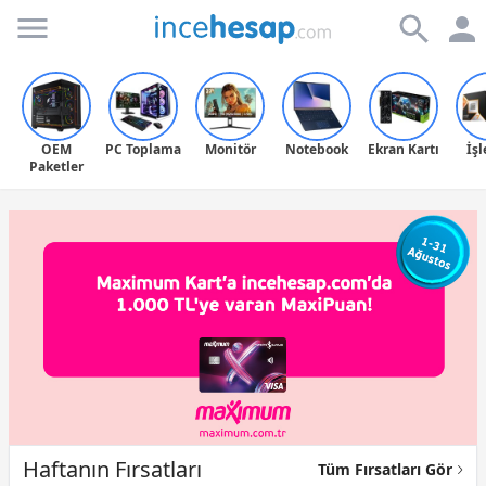
Incehesap
OEM
PC Toplama
Monitör
Notebook
Ekran Kartı
İş
Paketler
Haftanın Fırsatları
Tüm Fırsatları Gör