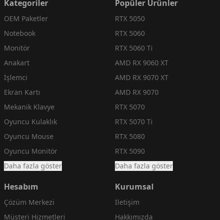
Kategoriler
Popüler Ürünler
OEM Paketler
RTX 5050
Notebook
RTX 5060
Monitör
RTX 5060 Ti
Anakart
AMD RX 9060 XT
İşlemci
AMD RX 9070 XT
Ekran Kartı
AMD RX 9070
Mekanik Klavye
RTX 5070
Oyuncu Kulaklık
RTX 5070 Ti
Oyuncu Mouse
RTX 5080
Oyuncu Monitör
RTX 5090
Daha fazla göster
Daha fazla göster
Hesabım
Kurumsal
Çözüm Merkezi
İletişim
Müşteri Hizmetleri
Hakkımızda