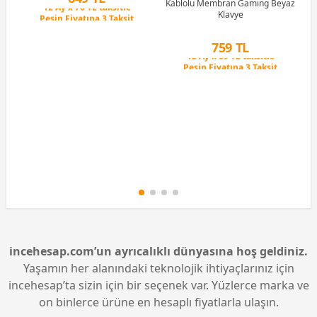
Kablolu Membran Gaming Beyaz
Peşin Fiyatına 3 Taksit
Klavye
12 Ay x 76 TL taksitle
Peşin Fiyatına 3 Taksit
759 TL
Peşin Fiyatına 3 Taksit
12 Ay x 89 TL taksitle
Peşin Fiyatına 3 Taksit
incehesap.com’un ayrıcalıklı dünyasına hoş geldiniz.
Yaşamın her alanındaki teknolojik ihtiyaçlarınız için
incehesap’ta sizin için bir seçenek var. Yüzlerce marka ve
on binlerce ürüne en hesaplı fiyatlarla ulaşın.