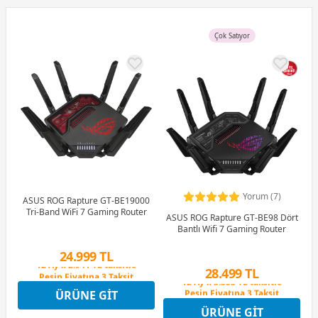
Çok Satıyor
Yorum (7)
ASUS ROG Rapture GT-BE19000
Tri-Band WiFi 7 Gaming Router
ASUS ROG Rapture GT-BE98 Dört
Bantlı Wifi 7 Gaming Router
24.999 TL
28.499 TL
Peşin Fiyatına 3 Taksit
12 Ay x 2.941 TL taksitle
Peşin Fiyatına 3 Taksit
ÜRÜNE GIT
Peşin Fiyatına 3 Taksit
12 Ay x 3.353 TL taksitle
ÜRÜNE GIT
Peşin Fiyatına 3 Taksit