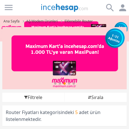
Incehesap
Ana Sayfa
Ağ Modem Ürünleri
Eklenebilir Router
Filtrele
Sırala
Router Fiyatları kategorisindeki
5
adet ürün
listelenmektedir.