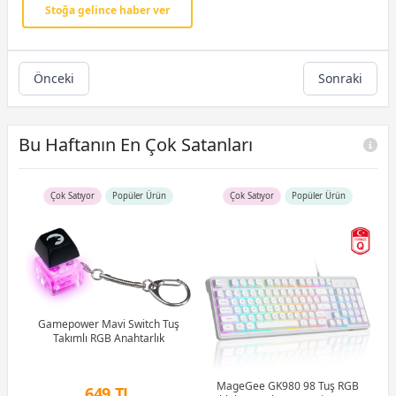
Stoğa gelince haber ver
Önceki
Sonraki
Bu Haftanın En Çok Satanları
Çok Satıyor
Popüler Ürün
Çok Satıyor
Popüler Ürün
R5
u)
)
Gamepower Mavi Switch Tuş
Takımlı RGB Anahtarlık
Li
MageGee GK980 98 Tuş RGB
649 TL