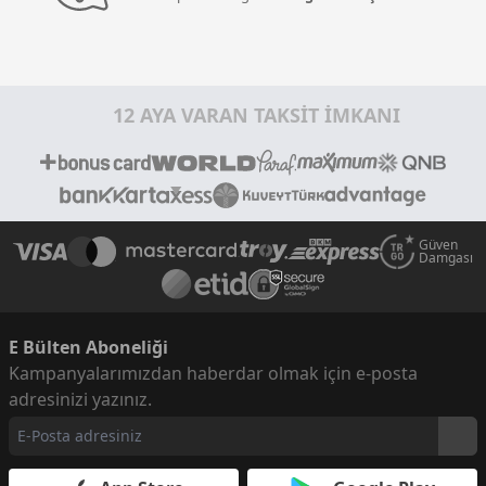
12 AYA VARAN TAKSİT İMKANI
Güven
Damgası
E Bülten Aboneliği
Kampanyalarımızdan haberdar olmak için e-posta
adresinizi yazınız.