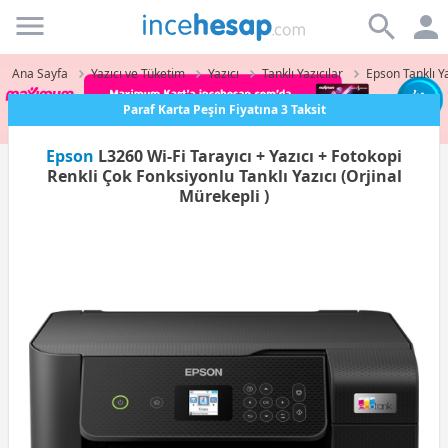
Incehesap
Ana Sayfa
Yazıcı ve Tüketim
Yazıcı
Tanklı Yazıcılar
Epson Tanklı Ya
Paraf Karta Peşin Fiyatına 3 Taksit
Epson
L3260 Wi-Fi Tarayıcı + Yazıcı + Fotokopi
Renkli Çok Fonksiyonlu Tanklı Yazıcı (Orjinal
Mürekepli )