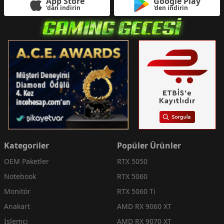
App Store
Google Play
'dan indirin
'den indirin
Kategoriler
Popüler Ürünler
OEM Paketler
RTX 5050
Notebook
RTX 5060
Monitör
RTX 5060 Ti
Anakart
AMD RX 9060 XT
İşlemci
AMD RX 9070 XT