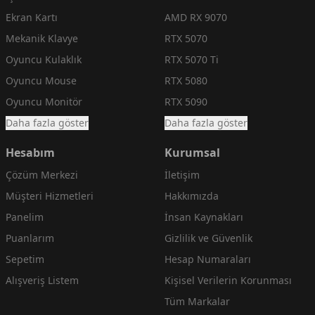
Ekran Kartı
AMD RX 9070
Mekanik Klavye
RTX 5070
Oyuncu Kulaklık
RTX 5070 Ti
Oyuncu Mouse
RTX 5080
Oyuncu Monitör
RTX 5090
Daha fazla göster
Daha fazla göster
Hesabım
Kurumsal
Çözüm Merkezi
İletişim
Müşteri Hizmetleri
Hakkımızda
Panelim
İnsan Kaynakları
Puanlarım
Gizlilik ve Güvenlik
Sepetim
Hesap Numaraları
Alışveriş Listem
Kişisel Verilerin Korunması
Tüm Markalar