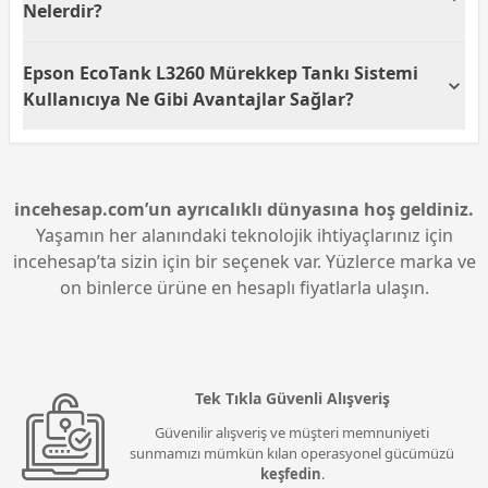
fotoğraf kağıtları gibi özel kağıt türleri ile de
Nelerdir?
uyumludur. Çok yönlü kağıt desteği sayesinde hem
ev hem de ofis ihtiyaçlarını karşılayacak esneklik
Epson L3260, 1200 x 2400 dpi optik çözünürlük ile
Epson EcoTank L3260 Mürekkep Tankı Sistemi
sunar.
tarama yapar. CIS flatbed tarayıcı teknolojisi
sayesinde belgeler ve fotoğraflar yüksek netlikte
Kullanıcıya Ne Gibi Avantajlar Sağlar?
dijital ortama aktarılabilir. Tarama hızı ev ve küçük
ofis kullanımı için yeterli seviyededir.
Epson EcoTank L3260’un mürekkep tankı sistemi, tek
dolumla binlerce sayfa baskı alabilme imkanı sunar.
Bu sayede kartuşlu yazıcılara göre çok daha düşük
sayfa başı maliyet elde edilir. Kolay dolum sistemi ile
incehesap.com’un ayrıcalıklı dünyasına hoş geldiniz.
kullanıcı hem zamandan tasarruf eder hem de daha
Yaşamın her alanındaki teknolojik ihtiyaçlarınız için
ekonomik bir çözüm elde etmiş olur.
incehesap’ta sizin için bir seçenek var. Yüzlerce marka ve
on binlerce ürüne en hesaplı fiyatlarla ulaşın.
Tek Tıkla Güvenli Alışveriş
Güvenilir alışveriş ve müşteri memnuniyeti
sunmamızı mümkün kılan operasyonel gücümüzü
keşfedin
.