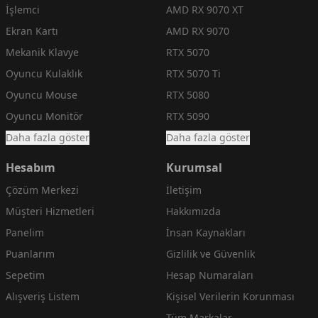
İşlemci
AMD RX 9070 XT
Ekran Kartı
AMD RX 9070
Mekanik Klavye
RTX 5070
Oyuncu Kulaklık
RTX 5070 Ti
Oyuncu Mouse
RTX 5080
Oyuncu Monitör
RTX 5090
Daha fazla göster
Daha fazla göster
Hesabım
Kurumsal
Çözüm Merkezi
İletişim
Müşteri Hizmetleri
Hakkımızda
Panelim
İnsan Kaynakları
Puanlarım
Gizlilik ve Güvenlik
Sepetim
Hesap Numaraları
Alışveriş Listem
Kişisel Verilerin Korunması
Tüm Markalar