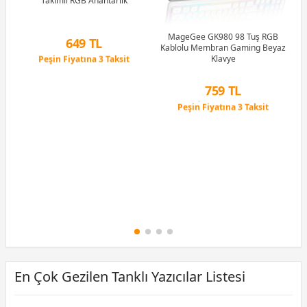
Takımlı RGB Anahtarlık
Li
MageGee GK980 98 Tuş RGB
649 TL
Kablolu Membran Gaming Beyaz
Peşin Fiyatına 3 Taksit
Klavye
12 Ay x 76 TL taksitle
Peşin Fiyatına 3 Taksit
759 TL
Peşin Fiyatına 3 Taksit
12 Ay x 89 TL taksitle
Peşin Fiyatına 3 Taksit
En Çok Gezilen Tanklı Yazıcılar Listesi