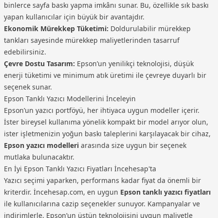
binlerce sayfa baskı yapma imkânı sunar. Bu, özellikle sık baskı
yapan kullanıcılar için büyük bir avantajdır.
Ekonomik Mürekkep Tüketimi:
Doldurulabilir mürekkep
tankları sayesinde mürekkep maliyetlerinden tasarruf
edebilirsiniz.
Çevre Dostu Tasarım:
Epson’un yenilikçi teknolojisi, düşük
enerji tüketimi ve minimum atık üretimi ile çevreye duyarlı bir
seçenek sunar.
Epson Tanklı Yazıcı Modellerini İnceleyin
Epson’un yazıcı portföyü, her ihtiyaca uygun modeller içerir.
İster bireysel kullanıma yönelik kompakt bir model arıyor olun,
ister işletmenizin yoğun baskı taleplerini karşılayacak bir cihaz,
Epson yazıcı modelleri
arasında size uygun bir seçenek
mutlaka bulunacaktır.
En İyi Epson Tanklı Yazıcı Fiyatları İncehesap'ta
Yazıcı seçimi yaparken, performans kadar fiyat da önemli bir
kriterdir. İncehesap.com, en uygun
Epson tanklı yazıcı fiyatları
ile kullanıcılarına cazip seçenekler sunuyor. Kampanyalar ve
indirimlerle, Epson’un üstün teknolojisini uygun maliyetle