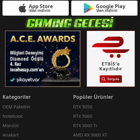
App Store
Google Play
'dan indirin
'den indirin
Kategoriler
Popüler Ürünler
OEM Paketler
RTX 5050
Notebook
RTX 5060
Monitör
RTX 5060 Ti
Anakart
AMD RX 9060 XT