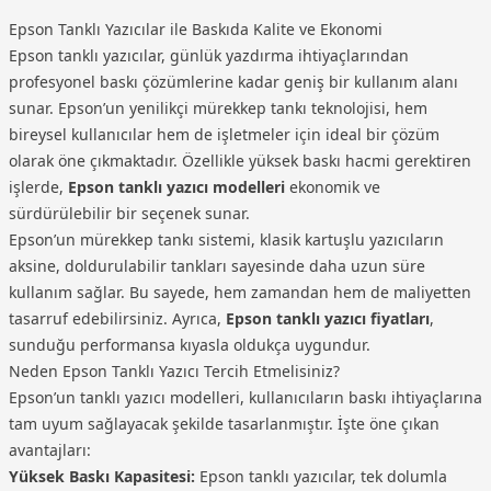
karar olacaktır.
yazıcılar modelleri aşağıda listelenmiştir.
Epson Tanklı Yazıcılar ile Baskıda Kalite ve Ekonomi
Epson EcoTank L4360 Çok Fonksiyonlu Tanklı Yazıcı
Epson tanklı yazıcılar, günlük yazdırma ihtiyaçlarından
11.999,00 TL
profesyonel baskı çözümlerine kadar geniş bir kullanım alanı
sunar. Epson’un yenilikçi mürekkep tankı teknolojisi, hem
bireysel kullanıcılar hem de işletmeler için ideal bir çözüm
olarak öne çıkmaktadır. Özellikle yüksek baskı hacmi gerektiren
işlerde,
Epson tanklı yazıcı modelleri
ekonomik ve
sürdürülebilir bir seçenek sunar.
Epson’un mürekkep tankı sistemi, klasik kartuşlu yazıcıların
aksine, doldurulabilir tankları sayesinde daha uzun süre
kullanım sağlar. Bu sayede, hem zamandan hem de maliyetten
tasarruf edebilirsiniz. Ayrıca,
Epson tanklı yazıcı fiyatları
,
sunduğu performansa kıyasla oldukça uygundur.
Neden Epson Tanklı Yazıcı Tercih Etmelisiniz?
Epson’un tanklı yazıcı modelleri, kullanıcıların baskı ihtiyaçlarına
tam uyum sağlayacak şekilde tasarlanmıştır. İşte öne çıkan
avantajları:
Yüksek Baskı Kapasitesi:
Epson tanklı yazıcılar, tek dolumla