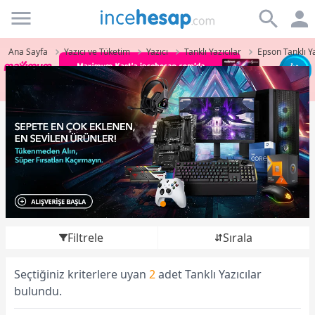
Incehesap
Ana Sayfa
Yazıcı ve Tüketim
Yazıcı
Tanklı Yazıcılar
Epson Tanklı Ya
Filtrele
Sırala
Seçtiğiniz kriterlere uyan
2
adet Tanklı Yazıcılar
bulundu.