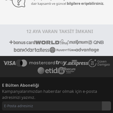
dair kapsamlı ve güncel
bilgilere erişebilirsiniz.
12 AYA VARAN TAKSİT İMKANI
Güven
Damgası
E Bülten Aboneliği
Kampanyalarımızdan haberdar olmak için e-posta
adresinizi yazınız.