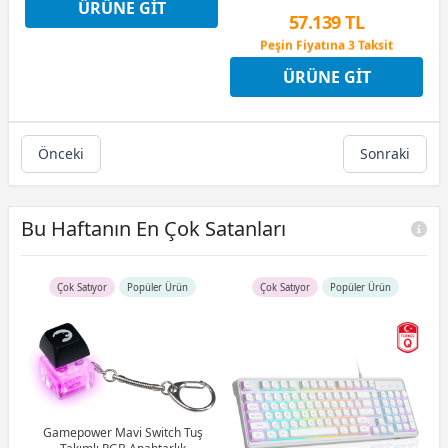
ÜRÜNE GIT
Peşin Fiyatına 3 Taksit
57.139 TL
Peşin Fiyatına 3 Taksit
12 Ay x 6.722 TL taksitle
ÜRÜNE GIT
Peşin Fiyatına 3 Taksit
Önceki
Sonraki
Bu Haftanın En Çok Satanları
Çok Satıyor
Popüler Ürün
Çok Satıyor
Popüler Ürün
R5
u)
)
Gamepower Mavi Switch Tuş