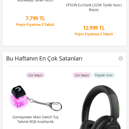
Mürekkep Tanklı Yazıcı
ıcı
EPSON EcoTank L5296 Tanklı Yazıcı
Beyaz
7.799 TL
Peşin Fiyatına 3 Taksit
12.999 TL
12 Ay x 917 TL taksitle
Peşin Fiyatına 3 Taksit
Peşin Fiyatına 3 Taksit
12 Ay x 1.529 TL taksitle
Peşin Fiyatına 3 Taksit
Bu Haftanın En Çok Satanları
Çok Satıyor
Çok Satıyor
Popüler Ürün
uş
Gamepower Mavi Switch Tuş
tch
Takımlı RGB Anahtarlık