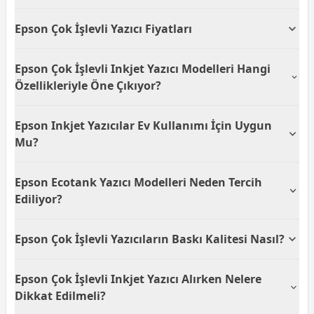
Ofis araç ve gereçleri arasında yer alan çok işlevli
Epson Çok İşlevli Yazıcı Fiyatları
yazıcılar, işlem hız ve kolaylığı kadar kalite
standartları nedeniyle de oldukça önemli cihazlardır.
Multifonksiyon yazıcı olarak da isimlendirilen çok
Yazıcı, tarayıcı ve baskılama teknolojileri alanında
Epson Çok İşlevli Inkjet Yazıcı Modelleri Hangi
işlevli yazıcı modelleri sadece yazıcı fonksiyonuyla
global ölçekte sıkça tercih edilen kuruluşlardan olan
sınırlı kalmayan özelliklere sahiptir. İnternet
Özellikleriyle Öne Çıkıyor?
Epson tarafından geliştirilmiş çok işlevli yazıcı
bağlantısı, fax bağlantısı, bilgisayar bağlantısı ve
modelleri ile fonksiyonel ve kaliteli bir yazıcı
tarayıcı gibi kabiliyetlere de sahiptir. Tüm bu
Epson çok işlevli inkjet yazıcı
modelleri, yazdırma,
kullanımı gerçekleştirebilirsiniz. Bir yazıcıdan çok
Epson Inkjet Yazıcılar Ev Kullanımı İçin Uygun
işlemlere yönelik olarak farklı cihazlar bulunurken,
tarama ve fotokopi işlevlerini tek cihazda sunarak
daha fazlasını sunan çok işlevli yazıcılar, tek bir cihaz
Epson çok işlevli yazıcı modelleri ile tüm bu işlemleri
kullanım kolaylığı sağlar. EcoTank serisi ile düşük
Mu?
üzerinden çok sayıda işlemi hızlı ve Epson
tek bir cihaz üzerinden yapabilme kolaylığına sahip
maliyetli baskı imkânı sunarken mürekkep tankı
kalitesinde gerçekleştirebilme kabiliyeti sağlıyor. Bu
olabilirsiniz. Hem yer tasarrufu hem de maliyet
teknolojisi sayesinde uzun süre kesintisiz kullanım
Epson inkjet yazıcı
modelleri, ev kullanıcılarının
durumda Epson çok işlevli yazıcı ile işlem ve çalışma
Epson Ecotank Yazıcı Modelleri Neden Tercih
tasarrufu sağlayan çok işlevli yazıcı modellerinde
imkânı verir. Kablosuz bağlantı desteği ile hem ev
günlük ihtiyaçlarını karşılayacak şekilde
verimliliğini ciddi manada ve oldukça tasarruflu bir
Epson kalitesiyle hem kaliteli hem de uzun ömürlü
hem de ofis ortamında pratik çözümler sunar.
tasarlanmıştır. Renkli baskı kalitesi, kablosuz
şekilde oluşturabilmenize yardımcı oluyor.
Ediliyor?
bir kullanım güvencesi sağlayabilirsiniz. Pratik
kullanım kolaylığı ve düşük sayfa başı maliyet
kullanım sunacak tuş yönergeleri ile herkes
avantajıyla evde belge veya fotoğraf basımı için
Epson ecotank yazıcı
modelleri, kartuş yerine
tarafından kolayca kullanımı
Epson Çok İşlevli Yazıcıların Baskı Kalitesi Nasıl?
idealdir. Ayrıca kompakt tasarımları sayesinde az yer
mürekkep tankı kullanarak maliyet avantajı sağlar.
gerçekleştirilebilmektedir. Farklı ebat, kapasite ve
kaplar.
Tek dolumla binlerce sayfa baskı yapabilmesi, uzun
fonksiyon özellikleri bulunan Epson multifonksiyon
Epson çok işlevli yazıcılar, yüksek çözünürlüklü baskı
vadede tasarruf isteyen kullanıcılar için büyük bir
Epson Çok İşlevli Inkjet Yazıcı Alırken Nelere
yazıcılarda farklı fiyatlandırmalar söz konusudur.
teknolojisi sayesinde hem metin hem de görsellerde
avantajdır. Ayrıca yüksek baskı hızı ve çevre dostu
net ve canlı sonuçlar sunar. Özellikle
epson inkjet
Dikkat Edilmeli?
teknolojisi ile öne çıkar.
yazıcı
modelleri fotoğraf baskısında detaylı ve doğal