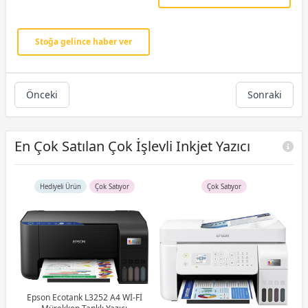
Stoğa gelince haber ver
Önceki
Sonraki
En Çok Satılan Çok İşlevli Inkjet Yazıcı
Hediyeli Ürün
Çok Satıyor
Çok Satıyor
Epson Ecotank L3252 A4 Wİ-Fİ