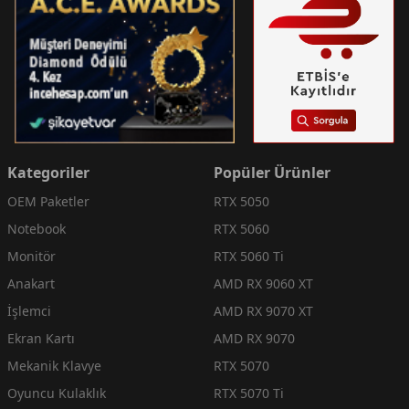
Kategoriler
Popüler Ürünler
OEM Paketler
RTX 5050
Notebook
RTX 5060
Monitör
RTX 5060 Ti
Anakart
AMD RX 9060 XT
İşlemci
AMD RX 9070 XT
Ekran Kartı
AMD RX 9070
Mekanik Klavye
RTX 5070
Oyuncu Kulaklık
RTX 5070 Ti