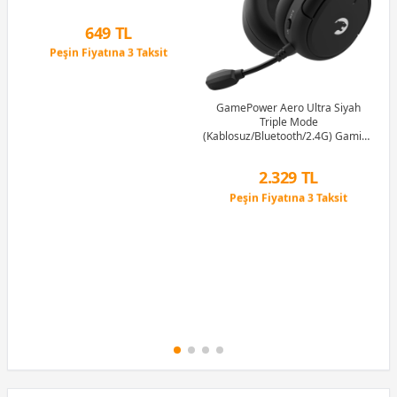
G
1M
649 TL
Peşin Fiyatına 3 Taksit
12 Ay x 76 TL taksitle
Peşin Fiyatına 3 Taksit
GamePower Aero Ultra Siyah
Triple Mode
(Kablosuz/Bluetooth/2.4G) Gaming
(Oyuncu) Kulaklık
2.329 TL
Peşin Fiyatına 3 Taksit
12 Ay x 274 TL taksitle
Peşin Fiyatına 3 Taksit